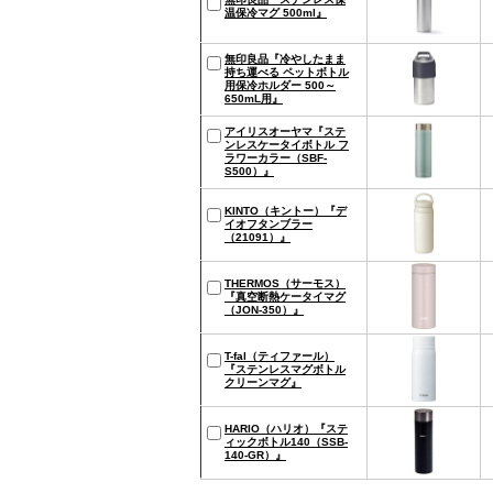
温保冷マグ 500ml』
無印良品『冷やしたまま
持ち運べる ペットボトル
用保冷ホルダー 500～
650mL用』
アイリスオーヤマ『ステ
ンレスケータイボトル フ
ラワーカラー（SBF-
S500）』
KINTO（キントー）『デ
イオフタンブラー
（21091）』
THERMOS（サーモス）
『真空断熱ケータイマグ
（JON-350）』
T-fal（ティファール）
『ステンレスマグボトル
クリーンマグ』
HARIO（ハリオ）『ステ
ィックボトル140（SSB-
140-GR）』