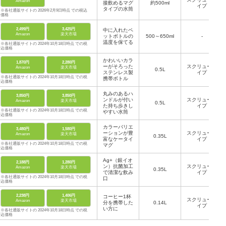
Amazon
接飲めるマグ
約500ml
イプ
タイプの水筒
※各社通販サイトの 2026年2月9日時点 での税込
価格
2,499円
3,425円
中に入れたペ
Amazon
楽天市場
ットボトルの
500～650ml
-
温度を保てる
※各社通販サイトの 2024年10月18日時点 での税
込価格
かわいいカラ
1,870円
2,280円
ーがそろった
スクリュータ
Amazon
楽天市場
0.5L
ステンレス製
イプ
※各社通販サイトの 2024年10月18日時点 での税
携帯ボトル
込価格
丸みのあるハ
3,850円
3,850円
ンドルが付い
スクリュータ
Amazon
楽天市場
0.5L
た持ち歩きし
イプ
※各社通販サイトの 2024年10月18日時点 での税
やすい水筒
込価格
カラーバリエ
3,480円
1,580円
ーションが豊
スクリュータ
Amazon
楽天市場
0.35L
富なケータイ
イプ
※各社通販サイトの 2024年10月18日時点 での税
マグ
込価格
Ag+（銀イオ
2,188円
1,280円
ン）抗菌加工
スクリュータ
Amazon
楽天市場
0.35L
で清潔な飲み
イプ
※各社通販サイトの 2024年10月18日時点 での税
口
込価格
2,238円
1,406円
コーヒー1杯
スクリュータ
Amazon
楽天市場
分を携帯した
0.14L
イプ
い方に
※各社通販サイトの 2024年10月18日時点 での税
込価格