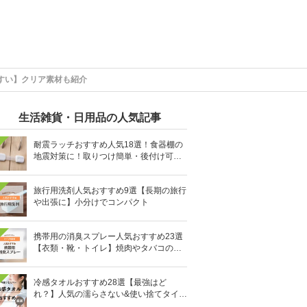
すい】クリア素材も紹介
生活雑貨・日用品の人気記事
耐震ラッチおすすめ人気18選！食器棚の
地震対策に！取りつけ簡単・後付け可能
も
旅行用洗剤人気おすすめ9選【長期の旅行
や出張に】小分けでコンパクト
携帯用の消臭スプレー人気おすすめ23選
【衣類・靴・トイレ】焼肉やタバコのニ
オイにも
冷感タオルおすすめ28選【最強はど
れ？】人気の濡らさない&使い捨てタイプ
も