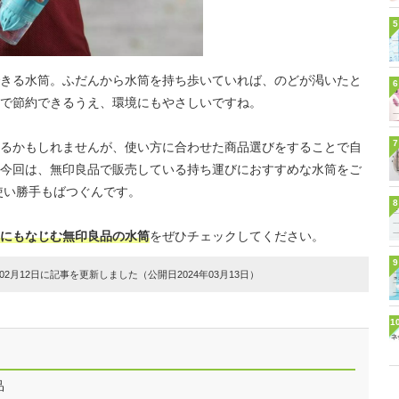
5
きる水筒。ふだんから水筒を持ち歩いていれば、のどが渇いたと
6
で節約できるうえ、環境にもやさしいですね。
7
るかもしれませんが、使い方に合わせた商品選びをすることで自
今回は、無印良品で販売している持ち運びにおすすめな水筒をご
使い勝手もばつぐんです。
8
にもなじむ無印良品の水筒
をぜひチェックしてください。
9
2月12日に記事を更新しました（公開日2024年03月13日）
1
品