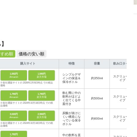
ら】
すすめ順
価格の安い順
購入サイト
特徴
容量
飲み口タイプ
1,592円
1,590円
シンプルデザ
スクリュータ
Amazon
楽天市場
インの保温＆
約350ml
イプ
保冷ボトル
※各社通販サイトの 2026年2月9日時点 での税込
価格
飲む際に中の
1,790円
1,790円
飲料がほどよ
スクリュータ
Amazon
楽天市場
約500ml
く出てくる中
イプ
※各社通販サイトの 2024年10月18日時点 での税
蓋付き
込価格
炭酸が抜けに
3,020円
2,990円
くい構造にな
スクリュータ
Amazon
楽天市場
約600ml
っている保冷
イプ
※各社通販サイトの 2024年10月18日時点 での税
ボトル
込価格
1,792円
中の飲料を直
スクリュータ