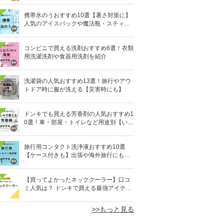
携帯氷のうおすすめ10選【暑さ対策に】
人気のアイスパックや魔法瓶・スティッ
ク型も
コンビニで買える洗剤おすすめ6選！衣類
用洗濯洗剤や食器用洗剤を紹介
洗濯袋の人気おすすめ13選！旅行やアウ
トドア時に服が洗える【災害時にも】
ドンキでも買える芳香剤の人気おすすめ1
0選！車・部屋・トイレなど用途別【いい
匂い】
旅行用コンタクト洗浄液おすすめ10選
【ケース付きも】出張や海外旅行にも便
利
0
【買ってよかったネッククーラー】口コ
ミ人気は？ ドンキで買える最強アイテム
も
>>もっと見る