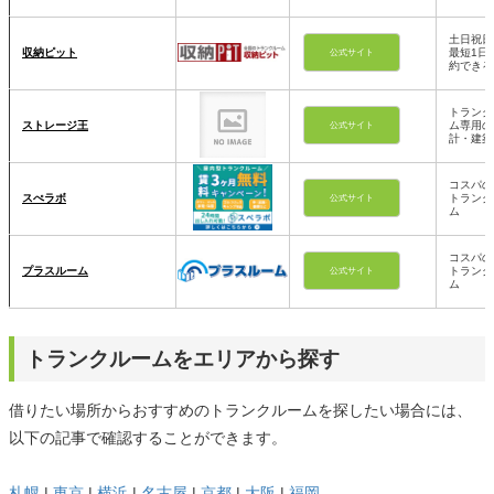
土日祝日
収納ピット
最短1日
公式サイト
約できる
トランク
ストレージ王
ム専用の
公式サイト
計・建築
コスパの
スぺラボ
トランク
公式サイト
ム
コスパの
プラスルーム
トランク
公式サイト
ム
トランクルームをエリアから探す
借りたい場所からおすすめのトランクルームを探したい場合には、
以下の記事で確認することができます。
札幌
|
東京
|
横浜
|
名古屋
|
京都
|
大阪
|
福岡