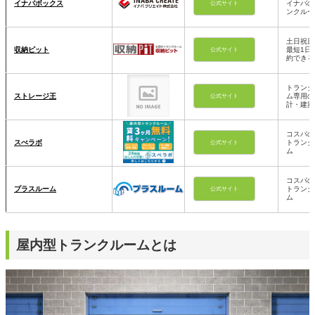
イナバボックス
イナバの
公式サイト
ンクルー
土日祝日
収納ピット
最短1日
公式サイト
約できる
トランク
ストレージ王
ム専用の
公式サイト
計・建築
コスパの
スぺラボ
トランク
公式サイト
ム
コスパの
プラスルーム
トランク
公式サイト
ム
屋内型トランクルームとは