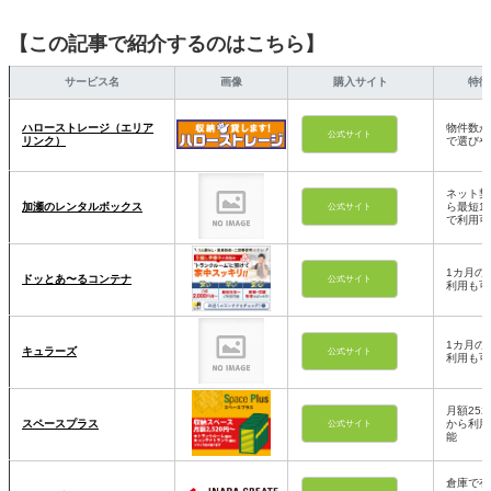
【この記事で紹介するのはこちら】
サービス名
画像
購入サイト
特徴
ハローストレージ（エリア
物件数が
公式サイト
リンク）
で選びや
ネット契
加瀬のレンタルボックス
ら最短1
公式サイト
で利用可
1カ月の
ドッとあ〜るコンテナ
公式サイト
利用も可
1カ月の
キュラーズ
公式サイト
利用も可
月額252
スペースプラス
から利用
公式サイト
能
倉庫で有