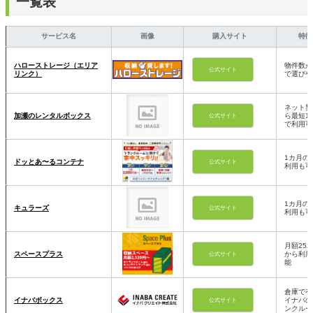
一覧表
サービス名
画像
購入サイト
特徴
ハローストレージ（エリア
物件数が
公式サイト
リンク）
で選びや
ネット契
加瀬のレンタルボックス
ら最短1
公式サイト
で利用可
1カ月の
ドッとあ〜るコンテナ
公式サイト
利用も可
1カ月の
キュラーズ
公式サイト
利用も可
月額252
スペースプラス
から利用
公式サイト
能
倉庫で有
イナバボックス
イナバの
公式サイト
ンクルー