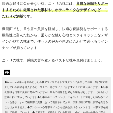
快適な眠りに欠かせない枕。ニトリの枕には、
良質な睡眠をサポー
トするために厳選された素材や、ホテルライクなデザインなど、こ
だわりが満載
です。
機能面でも、首や肩の負担を軽減し、快適な寝姿勢をサポートする
機能性に富んだ枕から、柔らかな触り心地とスタイリッシュなデザ
インが魅力の枕まで、使う人の好みや体調に合わせて選べるライン
ナップが揃っています。
ニトリの枕で、睡眠の質を変えるベストな枕を見付けましょう。
PR
◆Amazonや楽天を始めとした各種アフィリエイトプログラムに参加しており、当記事で紹
介している商品を購入すると、売上の一部がマイナビおすすめナビに還元されます。◆記事
公開後も情報の更新に努めていますが、最新の情報とは異なる場合があります。（更新日は
記事上部に表示しています）◆記事中のコンテンツは、エキスパートの選定した商品やコメ
ントを除き、すべて編集部の責任において制作されており、広告出稿の有無に影響を受ける
ことはありません。◆アンケートや外部サイトから提供を受けるコメントは、一部内容を編
集して掲載しています。◆「選び方」で紹介している情報は、必ずしも個々の商品の安全