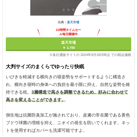
出典：
楽天市場
24時間タイムセー
ル毎日開催中
楽天市場
￥ 3,790
※各社通販サイトの 2024年9月18日時点 での税込価格
大判サイズのまくらでゆったり快眠
いびきを軽減する横向きの寝姿勢をサポートするように構造さ
れ、横向き寝時の身体への負担を最小限に抑え、自然な姿勢を維
持できる枕。
3層構造で高さを調整できるため、好みに合わせて
高さを変えることができます。
側生地は抗菌防臭加工が施されており、皮膚の常在菌である黄色
ブドウ球菌の増殖を抑え、ニオイの発生を防いでくれます。ネッ
トを使用すればカバーも洗濯可能ですよ。