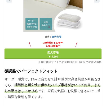
出典：
楽天市場
24時間タイムセー
ル毎日開催中
楽天市場
￥ 4,990
※各社通販サイトの 2024年9月18日時点 での税込価格
微調整でパーフェクトフィット
オーダー感覚で、好みに合わせて計10箇所の高さ調整が可能なま
くら。
通気性と耐久性に優れたパイプ素材がはいっており、まく
らの硬さはしっかりめ
です。家庭で気軽にお洗濯できるので、常
に清潔な状態を保てます。