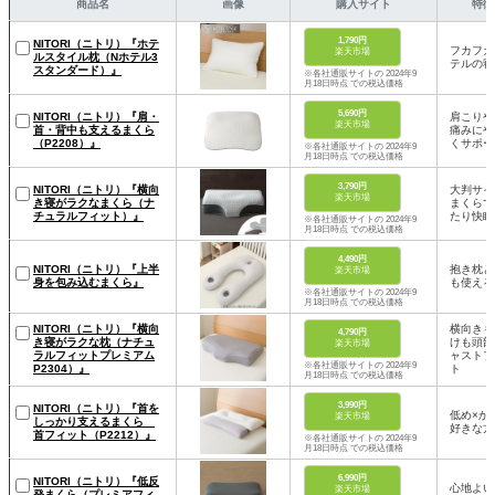
商品名
画像
購入サイト
特徴
1,790円
NITORI（ニトリ）『ホテ
フカフカ
楽天市場
ルスタイル枕（Nホテル3
テルの寝
スタンダード）』
※各社通販サイトの 2024年9
月18日時点 での税込価格
5,690円
NITORI（ニトリ）『肩・
肩こりや
楽天市場
首・背中も支えるまくら
痛みにや
（P2208）』
くサポー
※各社通販サイトの 2024年9
月18日時点 での税込価格
3,790円
NITORI（ニトリ）『横向
大判サイ
楽天市場
き寝がラクなまくら（ナ
まくらで
チュラルフィット）』
たり快眠
※各社通販サイトの 2024年9
月18日時点 での税込価格
4,490円
NITORI（ニトリ）『上半
抱き枕と
楽天市場
身を包み込むまくら』
も使える
※各社通販サイトの 2024年9
月18日時点 での税込価格
NITORI（ニトリ）『横向
横向きも
4,790円
き寝がラクな枕（ナチュ
けも頭部
楽天市場
ラルフィットプレミアム
ャストフ
※各社通販サイトの 2024年9
P2304）』
ト
月18日時点 での税込価格
3,990円
NITORI（ニトリ）『首を
低め×か
楽天市場
しっかり支えるまくら
好きな方
首フィット（P2212）』
※各社通販サイトの 2024年9
月18日時点 での税込価格
6,990円
NITORI（ニトリ）『低反
心地よい
楽天市場
発まくら（プレミアフィ