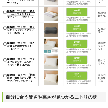
※各社通販サイトの 2024年9
P2304）』
ト
月18日時点 での税込価格
3,990円
NITORI（ニトリ）『首を
低め×か
楽天市場
しっかり支えるまくら
好きな方
首フィット（P2212）』
※各社通販サイトの 2024年9
月18日時点 での税込価格
6,990円
NITORI（ニトリ）『低反
心地よい
楽天市場
発まくら（プレミアフィ
込み
ット P2207）』
※各社通販サイトの 2024年9
月18日時点 での税込価格
4,990円
NITORI（ニトリ）『高さ
微調整で
楽天市場
が10ヵ所調整できるまく
フェクト
ら（パイプ）』
ット
※各社通販サイトの 2024年9
月18日時点 での税込価格
1,290円
NITORI（ニトリ）『マシ
軽くても
楽天市場
ュマロタッチ ふんわり
りふんわ
もっちり枕 (P2209)』
※各社通販サイトの 2024年9
月18日時点 での税込価格
999円
NITORI（ニトリ）『抗菌
コスパに
楽天市場
防臭 低反発チップ枕（N
た低反発
チップ4MID P2204）』
プ枕
※各社通販サイトの 2024年9
月18日時点 での税込価格
自分に合う硬さや高さが見つかるニトリの枕