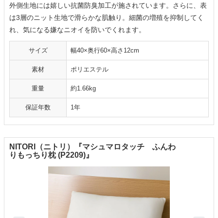
外側生地には嬉しい抗菌防臭加工が施されています。さらに、表
は3層のニット生地で滑らかな肌触り。細菌の増殖を抑制してく
れ、気になる嫌なニオイを防いでくれます。
サイズ
幅40×奥行60×高さ12cm
素材
ポリエステル
重量
約1.66kg
保証年数
1年
NITORI（ニトリ）『マシュマロタッチ ふんわ
りもっちり枕 (P2209)』