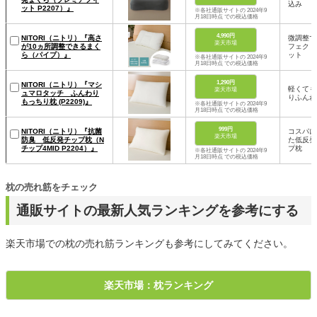
込み
ット P2207）』
※各社通販サイトの 2024年9
月18日時点 での税込価格
4,990円
NITORI（ニトリ）『高さ
微調整で
楽天市場
が10ヵ所調整できるまく
フェクト
ら（パイプ）』
ット
※各社通販サイトの 2024年9
月18日時点 での税込価格
1,290円
NITORI（ニトリ）『マシ
軽くても
楽天市場
ュマロタッチ ふんわり
りふんわ
もっちり枕 (P2209)』
※各社通販サイトの 2024年9
月18日時点 での税込価格
999円
NITORI（ニトリ）『抗菌
コスパに
楽天市場
防臭 低反発チップ枕（N
た低反発
チップ4MID P2204）』
プ枕
※各社通販サイトの 2024年9
月18日時点 での税込価格
枕の売れ筋をチェック
通販サイトの最新人気ランキングを参考にする
楽天市場での枕の売れ筋ランキングも参考にしてみてください。
楽天市場：枕ランキング