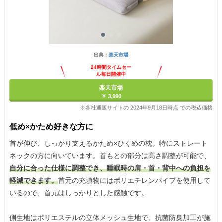
出典：
楽天市場
24時間タイムセー
ル毎日開催中
楽天市場
￥ 3,990
※各社通販サイトの 2024年9月18日時点 での税込価格
低め×かため好きな方に
首が伸び、しっかり支えるかため×ひくめの枕。特にストレート
ネックの方に向いています。首もとの部分は高さ調整が可能で、
自分に合った仕様に調整でき、睡眠時の肩・首・背中への負担を
軽減できます。
首元の充填物にはポリエチレンパイプを使用して
いるので、首元はしっかりとした感触です。
側生地はポリエステルの立体メッシュ生地で、抗菌防臭加工が施