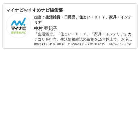
マイナビおすすめナビ編集部
担当：生活雑貨・日用品、住まい・ＤＩＹ、家具・インテ
リア
中村 亜紀子
「生活雑貨」「住まい・ＤＩＹ」「家具・インテリア」カ
テゴリを担当。生活情報雑誌の編集を15年以上で、お宅訪
問取材も多数経験。DIY歴は7～8年ほどで、壁のペンキ塗
りや壁紙チェンジなどもチャレンジ済み。初心者でもモノ
選びがしやすい記事をお届けします！