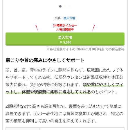
出典：
楽天市場
24時間タイムセー
ル毎日開催中
楽天市場
￥ 5,690
※各社通販サイトの 2024年9月18日時点 での税込価格
肩こりや首の痛みにやさしくサポート
頭、首、肩、背中のラインに隙間を作らず、広範囲にわたって体
をサポートしてくれる枕。低反発ウレタンは衝撃吸収性と体圧分
散力に優れ、負担が均等に分散されます。
頭や首にやさしくフィ
ットし、体型や寝姿勢に柔軟に適応してくれる
のもポイント。
2層構造なので高さも調整可能で、裏面を差し込むだけで簡単に
調整できます。カバー表生地には抗菌防臭加工が施され、特定の
菌の繁殖を抑制して臭いの発生を抑えてくれます。