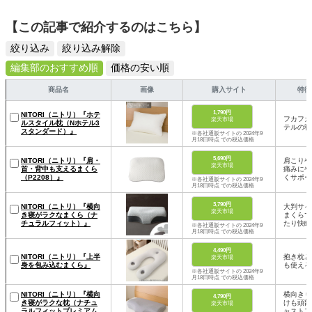
【この記事で紹介するのはこちら】
絞り込み
絞り込み解除
編集部のおすすめ順
価格の安い順
商品名
画像
購入サイト
特徴
1,790円
NITORI（ニトリ）『ホテ
フカフカ
楽天市場
ルスタイル枕（Nホテル3
テルの寝
スタンダード）』
※各社通販サイトの 2024年9
月18日時点 での税込価格
5,690円
NITORI（ニトリ）『肩・
肩こりや
楽天市場
首・背中も支えるまくら
痛みにや
（P2208）』
くサポー
※各社通販サイトの 2024年9
月18日時点 での税込価格
3,790円
NITORI（ニトリ）『横向
大判サイ
楽天市場
き寝がラクなまくら（ナ
まくらで
チュラルフィット）』
たり快眠
※各社通販サイトの 2024年9
月18日時点 での税込価格
4,490円
NITORI（ニトリ）『上半
抱き枕と
楽天市場
身を包み込むまくら』
も使える
※各社通販サイトの 2024年9
月18日時点 での税込価格
NITORI（ニトリ）『横向
横向きも
4,790円
き寝がラクな枕（ナチュ
けも頭部
楽天市場
ラルフィットプレミアム
ャストフ