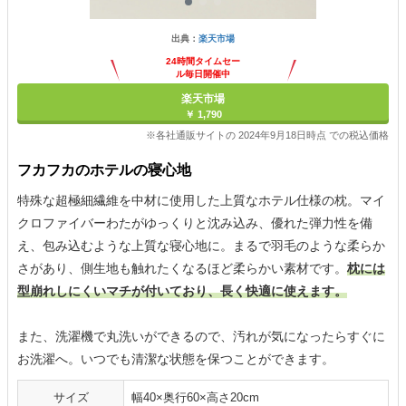
出典：
楽天市場
24時間タイムセー
ル毎日開催中
楽天市場
￥ 1,790
※各社通販サイトの 2024年9月18日時点 での税込価格
フカフカのホテルの寝心地
特殊な超極細繊維を中材に使用した上質なホテル仕様の枕。マイ
クロファイバーわたがゆっくりと沈み込み、優れた弾力性を備
え、包み込むような上質な寝心地に。まるで羽毛のような柔らか
さがあり、側生地も触れたくなるほど柔らかい素材です。
枕には
型崩れしにくいマチが付いており、長く快適に使えます。
また、洗濯機で丸洗いができるので、汚れが気になったらすぐに
お洗濯へ。いつでも清潔な状態を保つことができます。
サイズ
幅40×奥行60×高さ20cm