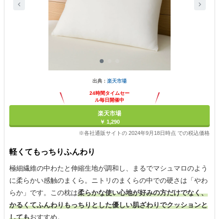
出典：
楽天市場
24時間タイムセー
ル毎日開催中
楽天市場
￥ 1,290
※各社通販サイトの 2024年9月18日時点 での税込価格
軽くてもっちりふんわり
極細繊維の中わたと伸縮生地が調和し、まるでマシュマロのよう
に柔らかい感触のまくら。ニトリのまくらの中での硬さは「やわ
らか」です。この枕は
柔らかな使い心地が好みの方だけでなく、
かるくてふんわりもっちりとした優しい肌ざわりでクッションと
しても
おすすめ。