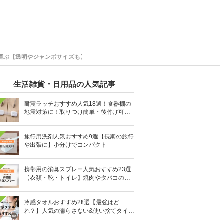
運ぶ【透明やジャンボサイズも】
生活雑貨・日用品の人気記事
耐震ラッチおすすめ人気18選！食器棚の
地震対策に！取りつけ簡単・後付け可能
も
旅行用洗剤人気おすすめ9選【長期の旅行
や出張に】小分けでコンパクト
携帯用の消臭スプレー人気おすすめ23選
【衣類・靴・トイレ】焼肉やタバコのニ
オイにも
冷感タオルおすすめ28選【最強はど
れ？】人気の濡らさない&使い捨てタイプ
も