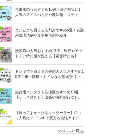
携帯氷のうおすすめ10選【暑さ対策に】
人気のアイスパックや魔法瓶・スティッ
ク型も
コンビニで買える洗剤おすすめ6選！衣類
用洗濯洗剤や食器用洗剤を紹介
洗濯袋の人気おすすめ13選！旅行やアウ
トドア時に服が洗える【災害時にも】
ドンキでも買える芳香剤の人気おすすめ1
0選！車・部屋・トイレなど用途別【いい
匂い】
旅行用コンタクト洗浄液おすすめ10選
【ケース付きも】出張や海外旅行にも便
利
0
【買ってよかったネッククーラー】口コ
ミ人気は？ ドンキで買える最強アイテム
も
>>もっと見る