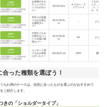
イメロディ、
お花柄のキル
イエロー、ピ
1,320円
リトルツイン
ティングがシ
ナイロン、ク
ンク、グリー
楽天市場
34×33.5cm
スターズ（キ
ンプルかわい
リアシート
ン、パープ
キ／ララ）
※各社通販サイトの 2025年05
い♪
ル、ライトブ
月20日時点 での税込価格
ルー
手作りの応援
1,390円
うちわも映え
28.5×29.5c
Amazon
-
クリア
る透明タイ
m
※各社通販サイトの 2025年05
プ！
月20日時点 での税込価格
大切なうちわ
825円
が折れないハ
32.5×33.0c
Amazon
PP
クリア
ード仕様の透
m
※各社通販サイトの 2025年5
明カバー
月23日時点 での税込価格
1,578円
コンサート用
Amazon
うちわの保管
29×30.8 cm
OPP
透明
にぴったり！
※各社通販サイトの 2025年05
月20日時点 での税込価格
に合った種類を選ぼう！
うちわ用のケースは、目的に合ったものを選ぶのがおすすめで
をご紹介します。
つきの「ショルダータイプ」