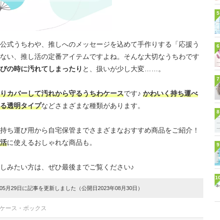
5
公式うちわや、推しへのメッセージを込めて手作りする「応援う
6
ない、推し活の定番アイテムですよね。そんな大切なうちわです
びの時に汚れてしまったり
と、扱いが少し大変……。
7
りカバーして汚れから守るうちわケース
です♪
かわいく持ち運べ
る透明タイプ
などさまざまな種類があります。
8
持ち運び用から自宅保管までさまざまなおすすめ商品をご紹介！
活
に使えるおしゃれな商品も。
9
しみたい方は、ぜひ最後までご覧ください♪
1
5月29日に記事を更新しました（公開日2023年08月30日）
納ケース・ボックス