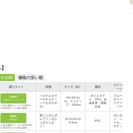
ら】
すすめ順
価格の安い順
カラーバリエ
購入サイト
特徴
サイズ（約）
素材
ーション
パステルカラ
ポリエステ
ブルー、アイ
2,480円
34×34×1c
ーのキルティ
ル、TPU、合
ボリー、ミン
Yahoo!ショッピング
m、ストラッ
ングがさわや
成皮革、亜鉛
トグリーン、
プ：120cm
※各社通販サイトの 2025年5
か♪
合金
パープル
月23日時点 での税込価格
推しにポムポ
ポムポムプリ
880円
ムプリンをか
31.6×33.9×
ン、シナモロ
Amazon
PVC
ぶせちゃお
0.5cm
ール、ハロー
※各社通販サイトの 2025年05
う！
キティ、バッ
月20日時点 での税込価格
ドばつ丸、マ