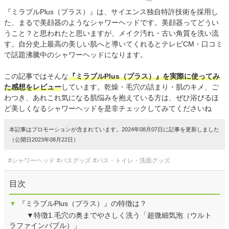
『ミラブルPlus（プラス）』は、サイエンス独自特許技術を採用し
た、まるで美顔器のようなシャワーヘッドです。美顔器ってどうい
うこと？と思われたと思いますが、メイク汚れ・古い角質を洗い流
す。自分史上最高の美しい肌へと導いてくれるとテレビCM・口コミ
で話題沸騰中のシャワーヘッドになります。
この記事ではそんな
『ミラブルPlus（プラス）』を実際に使ってみ
た感想をレビュー
しています。乾燥・毛穴の詰まり・肌のキメ、ご
わつき、あれこれ気になる肌悩みを抱えている方は、ぜひ浴びるほ
ど美しくなるシャワーヘッドを是非チェックしてみてくださいね
本記事はプロモーションが含まれています。2024年08月07日に記事を更新しました
（公開日2023年08月22日）
#シャワーヘッド
#バスグッズ
#バス・トイレ・洗面グッズ
目次
▼
『ミラブルPlus（プラス）』の特徴は？
▼特徴1.毛穴の奥までやさしく洗う「超微細気泡（ウルト
ラファインバブル）」