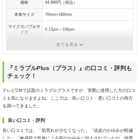
価格
44,990円（税込）
本体サイズ
70mm×160mm
マイクロバブルサ
0.13μm～100μm
イズ
節水効果
節水率最大60％
全てを見る
『ミラブルPlus（プラス）』の口コミ・評判も
チェック！
テレビCMで話題のミラブルプラスですが、実際に使用した方の口コ
ミも気になりますよね。ここでは、良い口コミ・悪い口コミの両方
を調べてきました。
良い口コミ・評判
良い口コミでは、「肌荒れが少なくなった」「頭皮のかゆみが軽減
した」「敏感肌で乾燥による肌のかゆみに悩まされていたが、使用