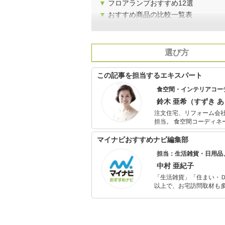
▼
フロアランプおすすめ12選
▼
おすすめ商品の比較一覧表
選び方
この記事を担当するエキスパート
食空間・インテリアコー
鈴木 亜希（すずき 
注文住宅、リフォーム会
担当。 食空間コーディネーター向けのスクール食空間プロジェクトでは、テーブルコーディネートの
みならず、上級カジュア
ンテリアのテクニックを
マイナビおすすめナビ編集部
担当：生活雑貨・日用品
中村 亜紀子
「生活雑貨」「住まい・
以上で、お宅訪問取材も多
ャレンジ済み。初心者で