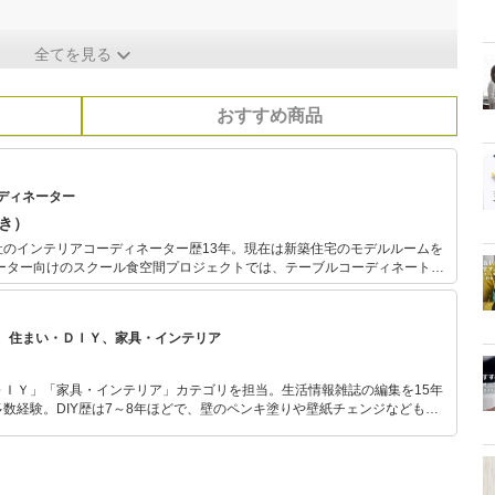
全てを見る
おすすめ商品
ディネーター
あき）
社のインテリアコーディネーター歴13年。現在は新築住宅のモデルルームを
ルを日常に取り入れ、「私でも出来そう！」と続けられるおもてなしや、イ
提供している。
、住まい・ＤＩＹ、家具・インテリア
ＤＩＹ」「家具・インテリア」カテゴリを担当。生活情報雑誌の編集を15年
数経験。DIY歴は7～8年ほどで、壁のペンキ塗りや壁紙チェンジなどもチ
もモノ選びがしやすい記事をお届けします！