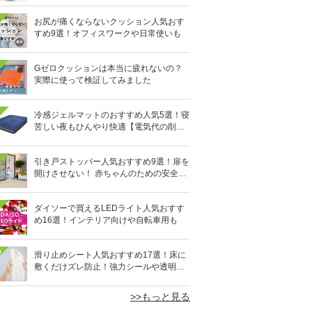
お尻が痛くならないクッション人気おす
すめ9選！オフィスワークや日常使いも
Gゼロクッションは本当に疲れないの？
実際に使って検証してみました
冷感ジェルマットのおすすめ人気5選！寝
苦しい夜もひんやり快適【電気代の削減
にも】
引き戸ストッパー人気おすすめ9選！扉を
開けさせない！ 赤ちゃんのための安全グ
ッズ
ダイソーで買えるLEDライト人気おすす
め16選！インテリア向けや自転車用も
0
滑り止めシート人気おすすめ17選！床に
敷くだけズレ防止！強力シールや透明タ
イプも
>>もっと見る