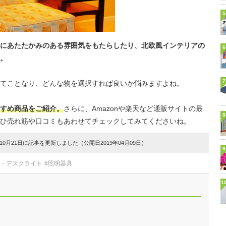
5
にあたたかみのある雰囲気をもたらしたり、北欧風インテリアの
6
。
7
てことなり、どんな物を選択すれば良いか悩みますよね。
すめ商品をご紹介。
さらに、Amazonや楽天など通販サイトの最
8
ひ売れ筋や口コミもあわせてチェックしてみてくださいね。
0月21日に記事を更新しました（公開日2019年04月09日）
9
ト・デスクライト
#照明器具
1