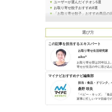
▼
ユーザーが選んだイチオシ5選
▼
お取り寄せ餃子おすすめ8選
▼
「お取り寄せ餃子」おすすめ商品の
選び方
この記事を担当するエキスパート
お取り寄せ生活研究家
aiko*
お取り寄せ歴は20年以上。 料理研究家の母の影響で「食べる」楽しみや大切さを自然に学び、
寄せが生活の中に溶け込
にお取り寄せを楽しむ日々。 自分が感じた「美味しい」、お取り寄せ生活の楽しさをひ
の友人たちに伝えたい、
マイナビおすすめナビ編集部
活動中。
担当：食品・ドリンク、
桑野 咲良
「ベビー・キッズ」「食
家事に忙しいママ目線で
ックスタイムを楽しむた
活が豊かになるものを紹