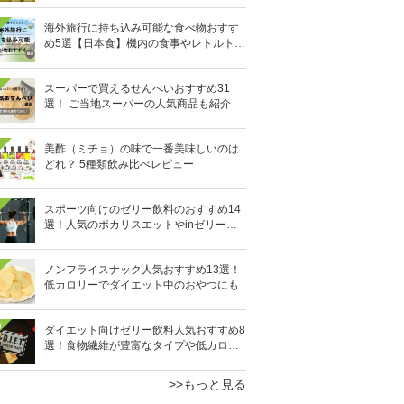
海外旅行に持ち込み可能な食べ物おすす
め5選【日本食】機内の食事やレトルト食
品など
スーパーで買えるせんべいおすすめ31
選！ ご当地スーパーの人気商品も紹介
美酢（ミチョ）の味で一番美味しいのは
どれ？ 5種類飲み比べレビュー
スポーツ向けのゼリー飲料のおすすめ14
選！人気のポカリスエットやinゼリーな
ど
ノンフライスナック人気おすすめ13選！
低カロリーでダイエット中のおやつにも
0
ダイエット向けゼリー飲料人気おすすめ8
選！食物繊維が豊富なタイプや低カロリ
ータイプなど
>>もっと見る