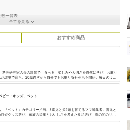
比較一覧表
全てを見る
おすすめ商品
お取り
んだ環境で育ち、20歳過ぎから自分でもお取り寄せ生活を開始。毎日のよう
とりでも多く
一緒に共有したい、という思いで、ブログ・雑誌・ラジオ・セミナーなどで
ベビー・キッズ、ペット
品」「ペット」カテゴリー担当。3歳児と犬2頭を育てるママ編集者。育児と
の時短グッズ選び、家族の栄養とおいしさを考えた食品選び、束の間のリラ
めのスイーツ選びに自信あり。鋭い目線で商品を見極め、少しでも日々の生
介します。