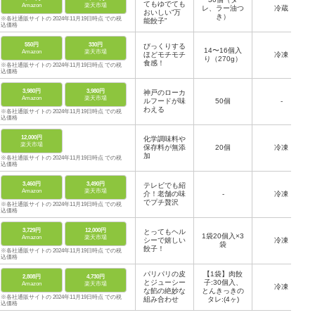
てもゆでても
Amazon
楽天市場
レ、ラー油つ
冷蔵
おいしい”万
き）
※各社通販サイトの 2024年11月19日時点 での税
能餃子”
込価格
550円
330円
びっくりする
14〜16個入
Amazon
楽天市場
ほどモチモチ
冷凍
り（270g）
食感！
※各社通販サイトの 2024年11月19日時点 での税
込価格
3,980円
3,980円
神戸のローカ
Amazon
楽天市場
ルフードが味
50個
-
わえる
※各社通販サイトの 2024年11月19日時点 での税
込価格
12,000円
化学調味料や
楽天市場
保存料が無添
20個
冷凍
加
※各社通販サイトの 2024年11月19日時点 での税
込価格
3,460円
3,490円
テレビでも紹
Amazon
楽天市場
介！老舗の味
-
冷凍
でプチ贅沢
※各社通販サイトの 2024年11月19日時点 での税
込価格
3,729円
12,000円
とってもヘル
1袋20個入×3
Amazon
楽天市場
シーで嬉しい
冷凍
袋
餃子！
※各社通販サイトの 2024年11月19日時点 での税
込価格
パリパリの皮
【1袋】肉餃
2,808円
4,730円
とジューシー
子:30個入、
Amazon
楽天市場
冷凍
な餡の絶妙な
とんきっきの
※各社通販サイトの 2024年11月19日時点 での税
組み合わせ
タレ:(4ヶ)
込価格