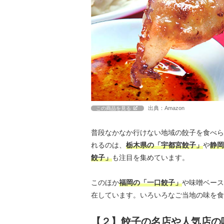
出典：Amazon
この商品を見る
普段なかなか行けない地域の餃子を食べら
れるのは、
栃木県の「宇都宮餃子」
や
静岡
餃子」
も注目を集めています。
このほか
福岡の「一口餃子」
や味噌ベース
在しています。いろいろなご当地の味を食
【２】餃子の名店や人気店の