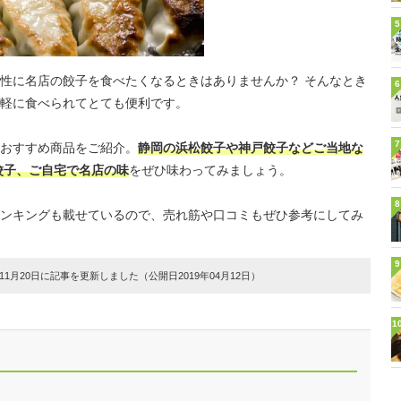
5
性に名店の餃子を食べたくなるときはありませんか？ そんなとき
6
軽に食べられてとても便利です。
7
おすすめ商品をご紹介。
静岡の浜松餃子や神戸餃子などご当地な
餃子、ご自宅で名店の味
をぜひ味わってみましょう。
8
ンキングも載せているので、売れ筋や口コミもぜひ参考にしてみ
9
1月20日に記事を更新しました（公開日2019年04月12日）
1