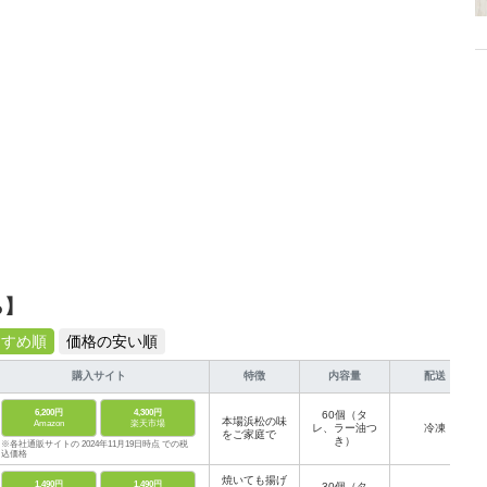
ら】
すすめ順
価格の安い順
購入サイト
特徴
内容量
配送
6,200円
4,300円
60個（タ
本場浜松の味
Amazon
楽天市場
レ、ラー油つ
冷凍
をご家庭で
き）
※各社通販サイトの 2024年11月19日時点 での税
込価格
焼いても揚げ
1,490円
1,490円
30個（タ