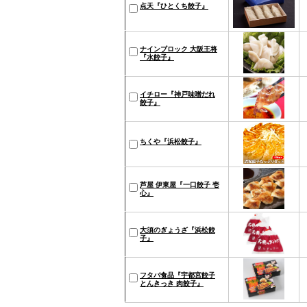
点天『ひとくち餃子』
ナインブロック 大阪王将
『水餃子』
イチロー『神戸味噌だれ
餃子』
ちくや『浜松餃子』
芦屋 伊東屋『一口餃子 壱
心』
大須のぎょうざ『浜松餃
子』
フタバ食品『宇都宮餃子
とんきっき 肉餃子』