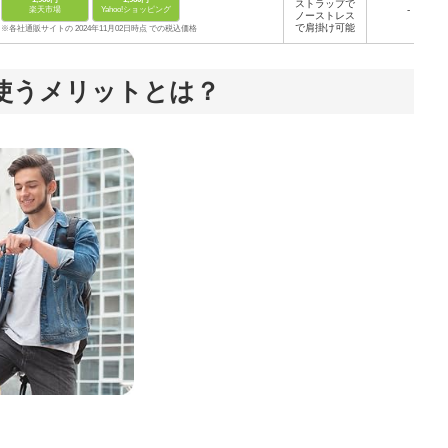
ストラップで
-
楽天市場
Yahoo!ショッピング
ノーストレス
で肩掛け可能
※各社通販サイトの 2024年11月02日時点 での税込価格
使うメリットとは？