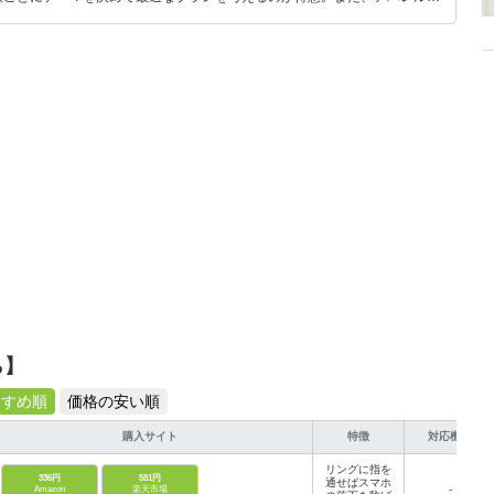
り。誰でも手軽に楽しめるプチプラとトレンドを取り入れたコーディネート
から受けたインスピレーションを日常や仕事に活かすことを大切にし、記事
だおすすめ作品やアイテムを紹介します。
ら】
すすめ順
価格の安い順
購入サイト
特徴
対応機種
リングに指を
336円
581円
通せばスマホ
-
Amazon
楽天市場