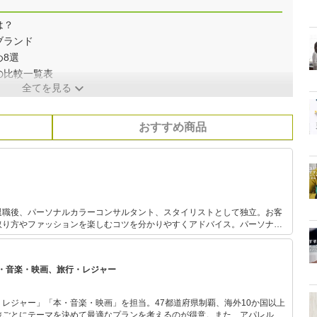
は？
ブランド
8選
の比較一覧表
全てを見る
おすすめ商品
退職後、パーソナルカラーコンサルタント、スタイリストとして独立。お客
取り方やファッションを楽しむコツを分かりやすくアドバイス。パーソナル
中で関わっており実績と定評がある。 また、FPとしても活動して
資初心者の女性に向けた「はじめての投資セミナー」を開催中。お金とファッ
に支持されている。
・音楽・映画、旅行・レジャー
レジャー」「本・音楽・映画」を担当。47都道府県制覇、海外10か国以上
旅ごとにテーマを決めて最適なプランを考えるのが得意。また、アパレルシ