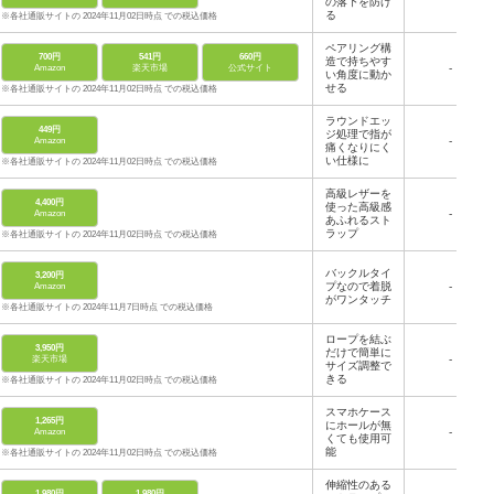
の落下を防げ
る
※各社通販サイトの 2024年11月02日時点 での税込価格
ペアリング構
700円
541円
660円
造で持ちやす
-
Amazon
楽天市場
公式サイト
い角度に動か
せる
※各社通販サイトの 2024年11月02日時点 での税込価格
ラウンドエッ
449円
ジ処理で指が
-
Amazon
痛くなりにく
い仕様に
※各社通販サイトの 2024年11月02日時点 での税込価格
高級レザーを
4,400円
使った高級感
-
Amazon
あふれるスト
ラップ
※各社通販サイトの 2024年11月02日時点 での税込価格
バックルタイ
3,200円
プなので着脱
-
Amazon
がワンタッチ
※各社通販サイトの 2024年11月7日時点 での税込価格
ロープを結ぶ
3,950円
だけで簡単に
-
楽天市場
サイズ調整で
きる
※各社通販サイトの 2024年11月02日時点 での税込価格
スマホケース
1,265円
にホールが無
-
Amazon
くても使用可
能
※各社通販サイトの 2024年11月02日時点 での税込価格
伸縮性のある
1,980円
1,980円