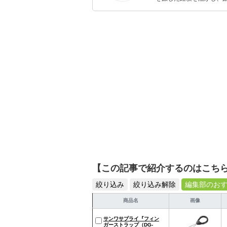
ョップでの販売経験もあ
を提案します。本や映画
ではそんな視点から選ん
【この記事で紹介するのはこち
絞り込み
絞り込み解除
編集部のお
商品名
画像
サンワサプライ『フィン
ガーストラップ（DG-