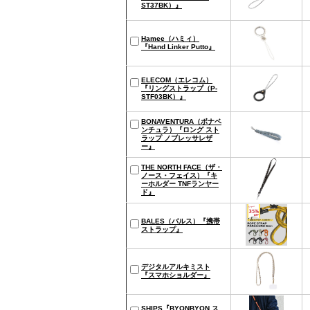
ST37BK）』
Hamee（ハミィ）
『Hand Linker Putto』
ELECOM（エレコム）
『リングストラップ（P-
STF03BK）』
BONAVENTURA（ボナベ
ンチュラ）『ロング スト
ラップ ノブレッサレザ
ー』
THE NORTH FACE（ザ・
ノース・フェイス）『キ
ーホルダー TNFランヤー
ド』
BALES（バルス）『携帯
ストラップ』
デジタルアルキミスト
『スマホショルダー』
SHIPS『BYONBYON ス