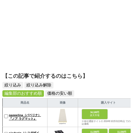
【この記事で紹介するのはこちら】
絞り込み
絞り込み解除
編集部のおすすめ順
価格の安い順
商品名
画像
購入サイト
34,100円
pappelina（パペリナ）
楽天市場
『ノア ラグマット』
※各社通販サイトの 2024年10月01日時点 での税
込価格
11,330円
11,330円
sisdegin（シスデザイ