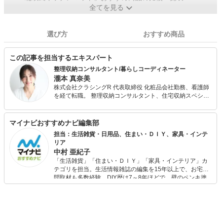
全てを見る
選び方
おすすめ商品
この記事を担当するエキスパート
整理収納コンサルタント/暮らしコーディネーター
瀧本 真奈美
株式会社クラシングR 代表取締役 化粧品会社勤務、看護師
を経て転職。 整理収納コンサルタント、住宅収納スペシャ
リスト、時短家事コーディネーター（R）expert他、資格
有。 出版書籍6冊、掲載誌は130冊を超える。 専門家とし
て「サタデープラス」「ZIP!」「ラヴィット！」などメデ
マイナビおすすめナビ編集部
ィア出演も多数。 SNS総フォロワー19万人のインフルエン
担当：生活雑貨・日用品、住まい・ＤＩＹ、家具・インテ
サーとして暮らしを提案、執筆、講演、SNSコンサル業
リア
務、ショップ経営など幅広く活動している。
中村 亜紀子
「生活雑貨」「住まい・ＤＩＹ」「家具・インテリア」カ
テゴリを担当。生活情報雑誌の編集を15年以上で、お宅訪
問取材も多数経験。DIY歴は7～8年ほどで、壁のペンキ塗
りや壁紙チェンジなどもチャレンジ済み。初心者でもモノ
選びがしやすい記事をお届けします！