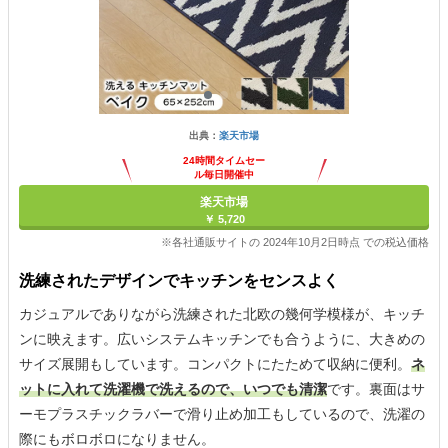
出典：
楽天市場
24時間タイムセー
ル毎日開催中
楽天市場
￥ 5,720
※各社通販サイトの 2024年10月2日時点 での税込価格
洗練されたデザインでキッチンをセンスよく
カジュアルでありながら洗練された北欧の幾何学模様が、キッチ
ンに映えます。広いシステムキッチンでも合うように、大きめの
サイズ展開もしています。コンパクトにたためて収納に便利。
ネ
ットに入れて洗濯機で洗えるので、いつでも清潔
です。裏面はサ
ーモプラスチックラバーで滑り止め加工もしているので、洗濯の
際にもボロボロになりません。