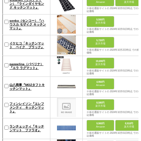
Amazon
楽天市場
ン）『ラインダイヤモン
ド キッチンマット』
※各社通販サイトの 2024年10月01日時点 での税
込価格
5,500円
senko（センコー）『ハ
楽天市場
ウスカ モザイク キッチン
マット』
※各社通販サイトの 2024年10月01日時点 での税
込価格
5,720円
イケヒコ「キッチンマッ
楽天市場
ト ベイク ブラック』
※各社通販サイトの 2024年10月2日時点 での税
価格
19,690円
pappelina（パペリナ）
楽天市場
『エラ ラグマット』
※各社通販サイトの 2024年10月01日時点 での税
込価格
4,950円
山八商事『MOZタフトキ
Amazon
ッチンマット』
※各社通販サイトの 2024年10月01日時点 での税
込価格
8,580円
フィンレイソン『エレフ
楽天市場
ァンティ キッチンマッ
ト』
※各社通販サイトの 2024年10月01日時点 での税
込価格
9,900円
8,910円
ランチェッティ『キッチ
Amazon
楽天市場
ンマット ファラオ』
※各社通販サイトの 2024年10月01日時点 での税
込価格