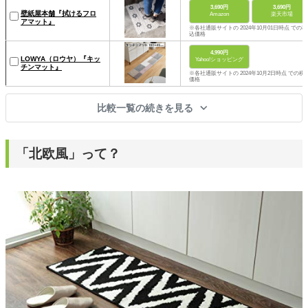
3,690円
3,690円
壁紙屋本舗『拭けるフロ
Amazon
楽天市場
アマット』
※各社通販サイトの 2024年10月01日時点 での税
込価格
4,990円
LOWYA（ロウヤ）『キッ
Yahoo!ショッピング
チンマット』
※各社通販サイトの 2024年10月2日時点 での税
価格
比較一覧の続きを見る
「北欧風」って？