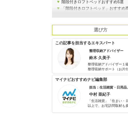
▼
階段付きロフトベッドおすすめ5選
▼
「階段付きロフトベッド」おすすめ
選び方
この記事を担当するエキスパート
整理収納アドバイザー
鈴木 久美子
整理収納アドバイザー１級、
整理収納サポート（お片付
「暮らしを整え、人生を豊かにする」Classy Life代
しくする情報を発信。 子どもがいても、狭いマンションでも、スッキリと美しい暮らしを目指してい
マイナビおすすめナビ編集部
ます。
担当：生活雑貨・日用品
中村 亜紀子
「生活雑貨」「住まい・
以上で、お宅訪問取材も多
ャレンジ済み。初心者で