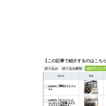
【この記事で紹介するのはこち
絞り込み
絞り込み解除
編集部のお
商品名
画像
espace『階段ロフトベッ
ド』
LOWYA『ロフトベッド
コンセント付宮棚 上り下
りラクラク階段付き』