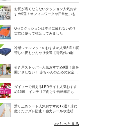
お尻が痛くならないクッション人気おす
すめ9選！オフィスワークや日常使いも
Gゼロクッションは本当に疲れないの？
実際に使って検証してみました
冷感ジェルマットのおすすめ人気5選！寝
苦しい夜もひんやり快適【電気代の削減
にも】
引き戸ストッパー人気おすすめ9選！扉を
開けさせない！ 赤ちゃんのための安全グ
ッズ
ダイソーで買えるLEDライト人気おすす
め16選！インテリア向けや自転車用も
0
滑り止めシート人気おすすめ17選！床に
敷くだけズレ防止！強力シールや透明タ
イプも
>>もっと見る