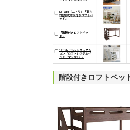
NITORI（ニトリ）『高さ
2段階式階段付きロフトベ
ッド』
『階段付きロフトベッ
ド』
ワールドベッドコレクシ
ョン『ロフトシステムベ
ッド（マッサ3）』
階段付きロフトベッ