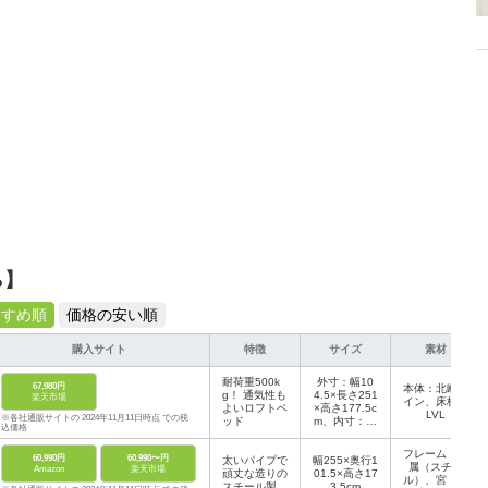
ら】
すすめ順
価格の安い順
購入サイト
特徴
サイズ
素材
耐荷重500k
外寸：幅10
67,980円
本体：北欧パ
g！ 通気性も
4.5×長さ251
楽天市場
イン、床板：
よいロフトベ
×高さ177.5c
LVL
※各社通販サイトの 2024年11月11日時点 での税
ッド
m、内寸：幅
込価格
98×長さ196
cm
フレーム：金
60,990円
60,990〜円
太いパイプで
幅255×奥行1
属（スチー
Amazon
楽天市場
頑丈な造りの
01.5×高さ17
ル）、宮・階
スチール製
3.5cm