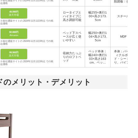
※各社通販サイトの 2024年11月11日時点 での税
段踏板：合成
込価格
樹脂化粧繊維
板（PV
49,990円
ロータイプと
幅255×奥行1
C）、床板：
楽天市場
ハイタイプに
00×高さ173.
天然木合板
スチール
高さ調節可能
5cm
※各社通販サイトの 2024年11月11日時点 での税
込価格
82,800円
ベッド下スペ
幅250×奥行1
Amazon
ースが広く使
04×高さ173.
MDF
いやすい
5cm
※各社通販サイトの 2024年11月11日時点 での税
込価格
ベッド本体：
本体：パーテ
99,900円
収納力たっぷ
幅240×奥行1
ィクルボー
楽天市場
りのロフトベ
03×高さ163
ド・シート張
ッド
※各社通販サイトの 2024年11月11日時点 での税
cm、ベッド
り、パイプ：
込価格
内寸：幅19
スチール
7.5×奥行き9
7cm
ドのメリット・デメリット