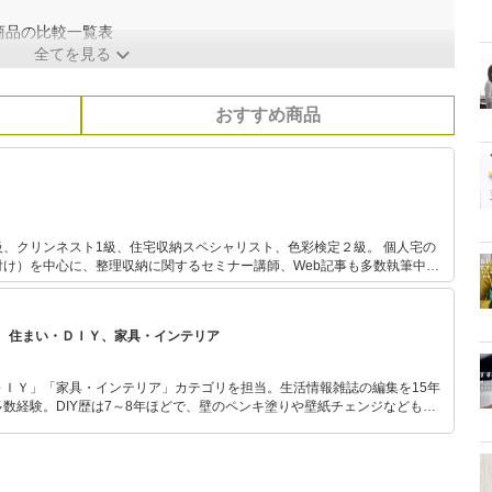
商品の比較一覧表
全てを見る
おすすめ商品
クリンネスト1級、住宅収納スペシャリスト、色彩検定２級。 個人宅の
け）を中心に、整理収納に関するセミナー講師、Web記事も多数執筆中。
表。雑誌のレポーターとしても活動し、生活を楽
、住まい・ＤＩＹ、家具・インテリア
ＤＩＹ」「家具・インテリア」カテゴリを担当。生活情報雑誌の編集を15年
数経験。DIY歴は7～8年ほどで、壁のペンキ塗りや壁紙チェンジなどもチ
もモノ選びがしやすい記事をお届けします！