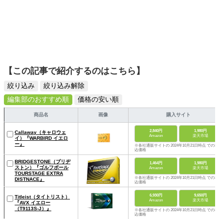
【この記事で紹介するのはこちら】
絞り込み
絞り込み解除
編集部のおすすめ順
価格の安い順
商品名
画像
購入サイト
2,840円
1,980円
Callaway（キャロウェ
Amazon
楽天市場
イ）『WARBIRD イエロ
ー』
※各社通販サイトの 2024年10月21日時点 での税
込価格
BRIDGESTONE（ブリヂ
1,464円
1,980円
ストン）『ゴルフボール
Amazon
楽天市場
TOURSTAGE EXTRA
※各社通販サイトの 2024年10月21日時点 での税
DISTNACE』
込価格
6,930円
9,650円
Titleist（タイトリスト）
Amazon
楽天市場
『AVX イエロー
（T9113S-J）』
※各社通販サイトの 2024年10月21日時点 での税
込価格