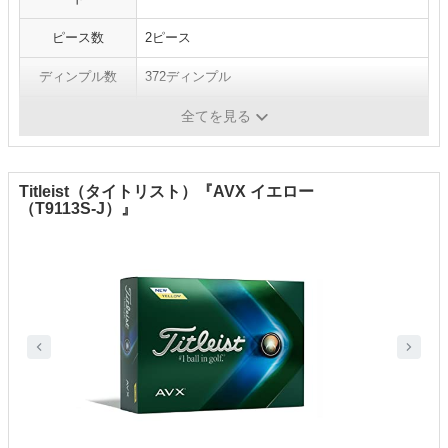
ピース数
2ピース
ディンプル数
372ディンプル
カラー
ホワイト／イエロー／オレンジ／ピンク
全てを見る
Titleist（タイトリスト）『AVX イエロー
（T9113S-J）』