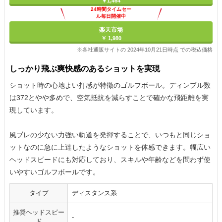
￥1,464
24時間タイムセー
ル毎日開催中
楽天市場
￥ 1,980
※各社通販サイトの 2024年10月21日時点 での税込価格
しっかり飛ぶ爽快感のあるショットを実現
ショット時の心地よい打感が特徴のゴルフボール。ディンプル数
は372とやや多めで、空気抵抗を減らすことで確かな飛距離を実
現しています。
風ブレの少ない力強い軌道を発揮することで、いつもと同じショ
ットなのに急に上達したようなショットを体感できます。幅広い
ヘッドスピードにも対応しており、スキルや年齢などを問わず使
いやすいゴルフボールです。
タイプ
ディスタンス系
推奨ヘッドスピー
-
ド