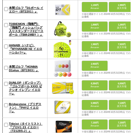
1,130円
1,980円
本間ゴルフ『D1ボール イ
Amazon
楽天市場
エロー（BT2201）』
※各社通販サイトの 2024年10月21日時点 での税
込価格
TOBIEMON（飛衛門）
1,898円
1,280円
『飛衛門 メッシュバッグ
Amazon
楽天市場
入りスタンダード2ピース
※各社通販サイトの 2024年10月21日時点 での税
ボール（TBM-2MBY ）』
込価格
1,980円
7,920円
HANABI（ハナビ）
Amazon
楽天市場
『MYHANABI H2 イエロ
ーシルバー』
※各社通販サイトの 2024年10月21日時点 での税
込価格
2,900円
本間ゴルフ『HONMA
Amazon
D1plus（BT1903）』
※各社通販サイトの 2024年10月21日時点 での税
込価格
DUNLOP（ダンロップ）
8,384円
6,006円
『ゴルフボール XXIO ゼ
Amazon
楽天市場
クシオ イレブン イエロ
※各社通販サイトの 2024年10月21日時点 での税
ー』
込価格
5,985円
7,128円
Bridgestone（ブリヂス
Amazon
楽天市場
トン）『PHYZ イエロ
ー』
※各社通販サイトの 2024年10月21日時点 での税
込価格
7,150円
7,150円
Titleist（タイトリスト）
Amazon
楽天市場
『プロV1 23 イエロー
（T2128S-J）』
※各社通販サイトの 2024年10月21日時点 での税