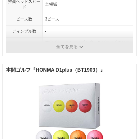
推奨ヘッドスピー
全領域
ド
ピース数
3ピース
ディンプル数
-
ホワイトシルバー／ピンクシルバー／イエロー
カラー
全てを見る
シルバー
本間ゴルフ『HONMA D1plus（BT1903）』