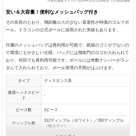
※各社通販サイトの 2024年10月21日時点 での税込価格
安い＆大容量！便利なメッシュバッグ付き
その名前のとおり、飛距離ロスの少ない直進性が特徴のゴルフボ
ール。ドラコンの公式ボールに採用された実績もあります。
付属のメッシュバッグは再利用が可能で、紙箱のゴミがでないの
で環境にもやさしい仕様。バッグには飛衛門のロゴが入れられて
おり、何回でも再利用可能です。ボールには奇数ナンバーがラン
ダムで入れられており、ボール管理の手間がはぶけます。
タイプ
ディスタンス系
推奨ヘッドスピー
-
ド
ピース数
2ピース
312ディンプル（ホワイト）／392ディンプル
ディンプル数
（他カラー）