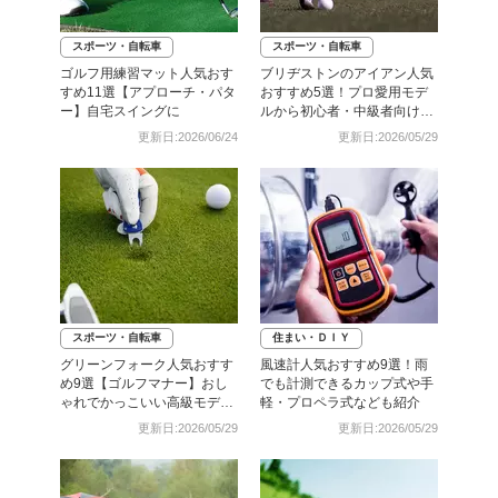
スポーツ・自転車
スポーツ・自転車
ゴルフ用練習マット人気おす
ブリヂストンのアイアン人気
すめ11選【アプローチ・パタ
おすすめ5選！プロ愛用モデ
ー】自宅スイングに
ルから初心者・中級者向けま
で
更新日:2026/06/24
更新日:2026/05/29
スポーツ・自転車
住まい・ＤＩＹ
グリーンフォーク人気おすす
風速計人気おすすめ9選！雨
め9選【ゴルフマナー】おし
でも計測できるカップ式や手
ゃれでかっこいい高級モデル
軽・プロペラ式なども紹介
も
更新日:2026/05/29
更新日:2026/05/29