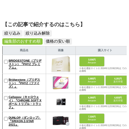
【この記事で紹介するのはこちら】
絞り込み
絞り込み解除
編集部のおすすめ順
価格の安い順
商品名
画像
購入サイト
3,036円
BRIDGESTONE（ブリヂ
Amazon
ストン）『PHYZ プレミ
アム』
※各社通販サイトの 2024年11月06日時点 での税
込価格
5,985円
6,281円
Bridgestone（ブリヂス
Amazon
楽天市場
トン）『PHYZ（ファイ
ズ）』
※各社通販サイトの 2024年11月06日時点 での税
込価格
Callaway（キャロウェ
6,380円
6,833円
イ）『CHROME SOFT X
Amazon
楽天市場
ボール トリプル・トラッ
※各社通販サイトの 2024年11月06日時点 での税
ク』
込価格
7,326円
DUNLOP（ダンロップ）
Amazon
『SRIXON Z-STAR
2021』
※各社通販サイトの 2024年11月06日時点 での税
込価格