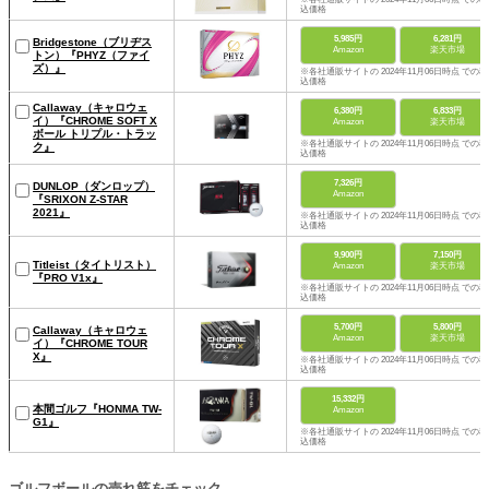
込価格
5,985円
6,281円
Bridgestone（ブリヂス
Amazon
楽天市場
トン）『PHYZ（ファイ
ズ）』
※各社通販サイトの 2024年11月06日時点 での税
込価格
Callaway（キャロウェ
6,380円
6,833円
イ）『CHROME SOFT X
Amazon
楽天市場
ボール トリプル・トラッ
※各社通販サイトの 2024年11月06日時点 での税
ク』
込価格
7,326円
DUNLOP（ダンロップ）
Amazon
『SRIXON Z-STAR
2021』
※各社通販サイトの 2024年11月06日時点 での税
込価格
9,900円
7,150円
Titleist（タイトリスト）
Amazon
楽天市場
『PRO V1x』
※各社通販サイトの 2024年11月06日時点 での税
込価格
5,700円
5,800円
Callaway（キャロウェ
Amazon
楽天市場
イ）『CHROME TOUR
X』
※各社通販サイトの 2024年11月06日時点 での税
込価格
15,332円
本間ゴルフ『HONMA TW-
Amazon
G1』
※各社通販サイトの 2024年11月06日時点 での税
込価格
ゴルフボールの売れ筋をチェック