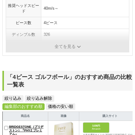
推奨ヘッドスピー
40m/s～
ド
ピース数
4ピース
ディンプル数
326
カラー
ホワイト
全てを見る
「4ピース ゴルフボール」のおすすめ商品の比較
一覧表
絞り込み
絞り込み解除
編集部のおすすめ順
価格の安い順
商品名
画像
購入サイト
3,036円
BRIDGESTONE（ブリヂ
Amazon
ストン）『PHYZ プレミ
アム』
※各社通販サイトの 2024年11月06日時点 での税