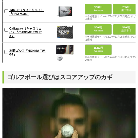
9,900円
7,150円
Titleist（タイトリスト）
Amazon
楽天市場
『PRO V1x』
※各社通販サイトの 2024年11月06日時点 での税
込価格
5,700円
5,800円
Callaway（キャロウェ
Amazon
楽天市場
イ）『CHROME TOUR
X』
※各社通販サイトの 2024年11月06日時点 での税
込価格
15,332円
本間ゴルフ『HONMA TW-
Amazon
G1』
※各社通販サイトの 2024年11月06日時点 での税
込価格
ゴルフボール選びはスコアアップのカギ