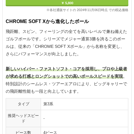
￥ 5,800
※各社通販サイトの 2024年11月06日時点 での税込価格
CHROME SOFT Xから進化したボール
飛距離、スピン、フィーリングの全てを高いレベルで兼ね備えた
ゴルフボールです。シリーズでメジャー通算3勝を誇るこのボー
ルは、従来の「CHROME SOFT Xボール」から名称を変更し、
さらにパフォーマンスが向上しました。
新しいハイパー・ファストソフト・コアを採用し、プロや上級者
が求める打感とロングショットでの高いボールスピードを実現
。
特別設計のシームレス・ツアーエアロにより、ビッグキャリーで
の飛距離性能も一段と向上しています。
タイプ
第3系
推奨ヘッドスピー
-
ド
ピース数
4ピース