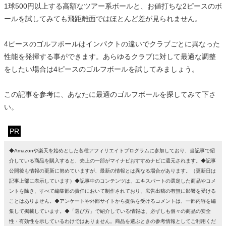
1球500円以上する高額なツアー系ボールと、お値打ちな2ピースのボ
ールを試してみても飛距離面ではほとんど差が見られません。
4ピースのゴルフボールはインパクトの違いでクラブごとに異なった
性能を発揮する事ができます。あらゆるクラブに対して最適な調整
をしたい場合は4ピースのゴルフボールを試してみましょう。
この記事を参考に、あなたに最適のゴルフボールを探してみて下さ
い。
PR
◆Amazonや楽天を始めとした各種アフィリエイトプログラムに参加しており、当記事で紹
介している商品を購入すると、売上の一部がマイナビおすすめナビに還元されます。◆記事
公開後も情報の更新に努めていますが、最新の情報とは異なる場合があります。（更新日は
記事上部に表示しています）◆記事中のコンテンツは、エキスパートの選定した商品やコメ
ントを除き、すべて編集部の責任において制作されており、広告出稿の有無に影響を受ける
ことはありません。◆アンケートや外部サイトから提供を受けるコメントは、一部内容を編
集して掲載しています。◆「選び方」で紹介している情報は、必ずしも個々の商品の安全
性・有効性を示しているわけではありません。商品を選ぶときの参考情報としてご利用くだ