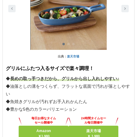
出典：
楽天市場
グリルにふたつ入るサイズで楽々調理！
◆
長めの取っ手つきだから、グリルから出し入れしやすい♪
◆油落としの溝をつくらず、フラットな底面で汚れが落としやす
い
◆魚焼きグリルが汚れずお手入れかんたん
◆豊かな5色のカラーバリエーション
毎日お得なタイム
24時間タイムセー
セール開催中
ル毎日開催中
Amazon
楽天市場
￥1,980
￥ 1,980