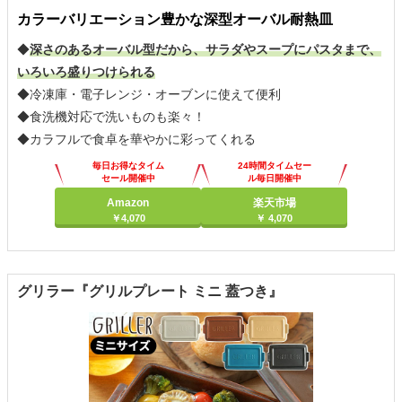
カラーバリエーション豊かな深型オーバル耐熱皿
◆
深さのあるオーバル型だから、サラダやスープにパスタまで、
いろいろ盛りつけられる
◆冷凍庫・電子レンジ・オーブンに使えて便利
◆食洗機対応で洗いものも楽々！
◆カラフルで食卓を華やかに彩ってくれる
毎日お得なタイム
24時間タイムセー
セール開催中
ル毎日開催中
Amazon
楽天市場
￥4,070
￥ 4,070
グリラー『グリルプレート ミニ 蓋つき』