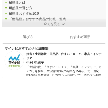
▼
耐熱皿とは
▼
耐熱皿の選び方
▼
耐熱皿おすすめ10選
▼
「耐熱皿」おすすめ商品の比較一覧表
全てを見る
選び方
おすすめ商品
マイナビおすすめナビ編集部
担当：生活雑貨・日用品、住まい・ＤＩＹ、家具・インテ
リア
中村 亜紀子
「生活雑貨」「住まい・ＤＩＹ」「家具・インテリア」カ
テゴリを担当。生活情報雑誌の編集を15年以上で、お宅訪
問取材も多数経験。DIY歴は7～8年ほどで、壁のペンキ塗
りや壁紙チェンジなどもチャレンジ済み。初心者でもモノ
選びがしやすい記事をお届けします！