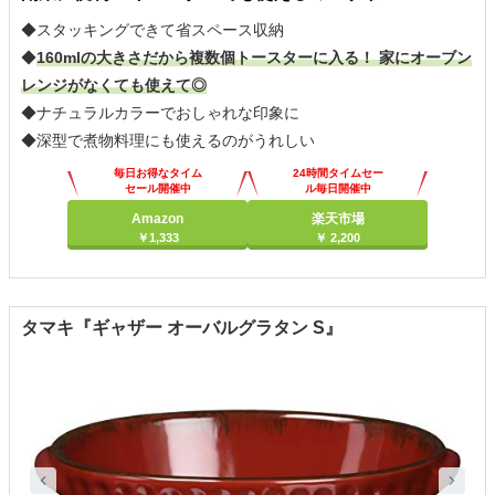
◆スタッキングできて省スペース収納
◆
160mlの大きさだから複数個トースターに入る！ 家にオーブン
レンジがなくても使えて◎
◆ナチュラルカラーでおしゃれな印象に
◆深型で煮物料理にも使えるのがうれしい
毎日お得なタイム
24時間タイムセー
セール開催中
ル毎日開催中
Amazon
楽天市場
￥1,333
￥ 2,200
タマキ『ギャザー オーバルグラタン S』