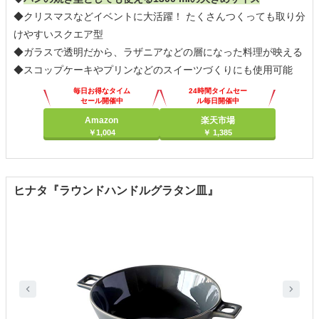
◆クリスマスなどイベントに大活躍！ たくさんつくっても取り分
けやすいスクエア型
◆ガラスで透明だから、ラザニアなどの層になった料理が映える
◆スコップケーキやプリンなどのスイーツづくりにも使用可能
毎日お得なタイム
24時間タイムセー
セール開催中
ル毎日開催中
Amazon
楽天市場
￥1,004
￥ 1,385
ヒナタ『ラウンドハンドルグラタン皿』