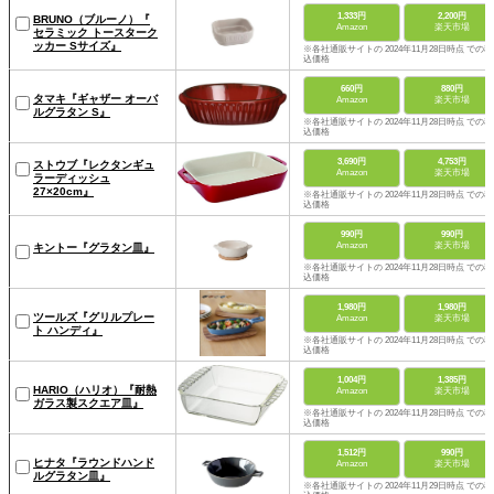
1,333円
2,200円
BRUNO（ブルーノ）『
Amazon
楽天市場
セラミック トースターク
ッカー Sサイズ』
※各社通販サイトの 2024年11月28日時点 での税
込価格
660円
880円
タマキ『ギャザー オーバ
Amazon
楽天市場
ルグラタン S』
※各社通販サイトの 2024年11月28日時点 での税
込価格
3,690円
4,753円
ストウブ『レクタンギュ
Amazon
楽天市場
ラーディッシュ
27×20cm』
※各社通販サイトの 2024年11月28日時点 での税
込価格
990円
990円
Amazon
楽天市場
キントー『グラタン皿』
※各社通販サイトの 2024年11月28日時点 での税
込価格
1,980円
1,980円
ツールズ『グリルプレー
Amazon
楽天市場
ト ハンディ』
※各社通販サイトの 2024年11月28日時点 での税
込価格
1,004円
1,385円
HARIO（ハリオ）『耐熱
Amazon
楽天市場
ガラス製スクエア皿』
※各社通販サイトの 2024年11月28日時点 での税
込価格
1,512円
990円
ヒナタ『ラウンドハンド
Amazon
楽天市場
ルグラタン皿』
※各社通販サイトの 2024年11月29日時点 での税