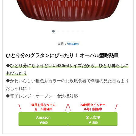
出典：
Amazon
ひとり分のグラタンにぴったり！ オーバル型耐熱皿
◆
ひとり分にちょうどいい480mlサイズだから、ひとり暮らしに
もぴったり
◆かわいらしい暖色系カラーの北欧風食器で料理の見た目もより
おしゃれに！
◆電子レンジ・オーブン・食洗機対応
毎日お得なタイム
24時間タイムセー
セール開催中
ル毎日開催中
Amazon
楽天市場
￥660
￥ 880