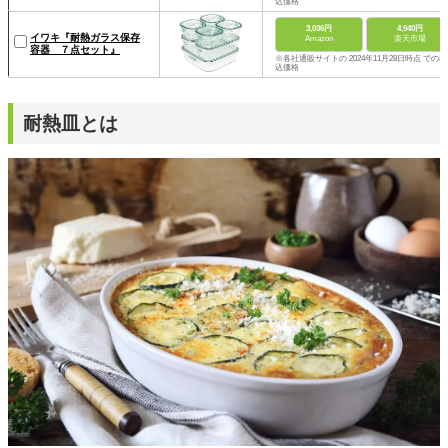
込価格
3,036円
4,940円
イワキ『耐熱ガラス保存
Amazon
楽天市場
容器 ７点セット』
※各社通販サイトの 2024年11月28日時点 での税
込価格
耐熱皿とは