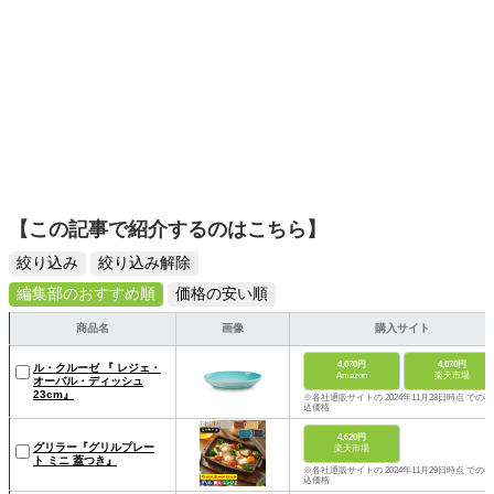
【この記事で紹介するのはこちら】
絞り込み
絞り込み解除
編集部のおすすめ順
価格の安い順
商品名
画像
購入サイト
4,070円
4,070円
ル・クルーゼ 『 レジェ・
Amazon
楽天市場
オーバル・ディッシュ
23cm』
※各社通販サイトの 2024年11月28日時点 での税
込価格
4,620円
グリラー『グリルプレー
楽天市場
ト ミニ 蓋つき』
※各社通販サイトの 2024年11月29日時点 での税
込価格