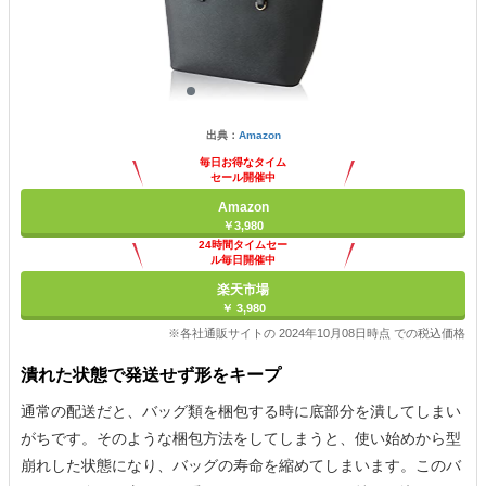
出典：
Amazon
毎日お得なタイム
セール開催中
Amazon
￥3,980
24時間タイムセー
ル毎日開催中
楽天市場
￥ 3,980
※各社通販サイトの 2024年10月08日時点 での税込価格
潰れた状態で発送せず形をキープ
通常の配送だと、バッグ類を梱包する時に底部分を潰してしまい
がちです。そのような梱包方法をしてしまうと、使い始めから型
崩れした状態になり、バッグの寿命を縮めてしまいます。このバ