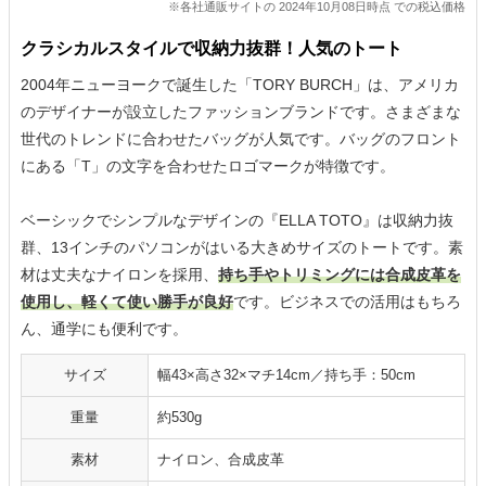
※各社通販サイトの 2024年10月08日時点 での税込価格
クラシカルスタイルで収納力抜群！人気のトート
2004年ニューヨークで誕生した「TORY BURCH」は、アメリカ
のデザイナーが設立したファッションブランドです。さまざまな
世代のトレンドに合わせたバッグが人気です。バッグのフロント
にある「T」の文字を合わせたロゴマークが特徴です。
ベーシックでシンプルなデザインの『ELLA TOTO』は収納力抜
群、13インチのパソコンがはいる大きめサイズのトートです。素
材は丈夫なナイロンを採用、
持ち手やトリミングには合成皮革を
使用し、軽くて使い勝手が良好
です。ビジネスでの活用はもちろ
ん、通学にも便利です。
サイズ
幅43×高さ32×マチ14cm／持ち手：50cm
重量
約530g
素材
ナイロン、合成皮革