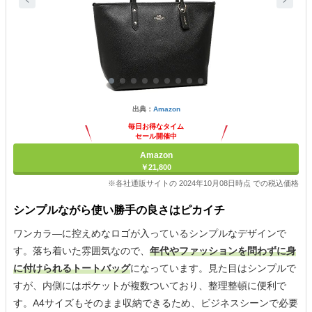
出典：
Amazon
毎日お得なタイム
セール開催中
Amazon
￥21,800
※各社通販サイトの 2024年10月08日時点 での税込価格
シンプルながら使い勝手の良さはピカイチ
ワンカラ―に控えめなロゴが入っているシンプルなデザインで
す。落ち着いた雰囲気なので、
年代やファッションを問わずに身
に付けられるトートバッグ
になっています。見た目はシンプルで
すが、内側にはポケットが複数ついており、整理整頓に便利で
す。A4サイズもそのまま収納できるため、ビジネスシーンで必要