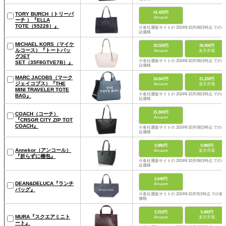
41,420円
TORY BURCH（トリーバ
Amazon
ーチ ）『ELLA
TOTE（55228）』
※各社通販サイトの 2024年10月08日時点 での税
込価格
MICHAEL KORS（マイケ
43,320円
36,900円
ルコース）『トートバッ
Amazon
楽天市場
グJET
※各社通販サイトの 2024年10月08日時点 での税
SET（35F8GTVE7B）』
込価格
MARC JACOBS（マーク
24,847円
21,200円
ジェイコブス）『THE
Amazon
楽天市場
MINI TRAVELER TOTE
※各社通販サイトの 2024年10月08日時点 での税
BAG』
込価格
21,800円
COACH（コーチ）
Amazon
『CRSGR CITY ZIP TOT
COACH』
※各社通販サイトの 2024年10月08日時点 での税
込価格
3,980円
3,980円
Annekor（アンコール）
Amazon
楽天市場
『折らずに梱包』
※各社通販サイトの 2024年10月08日時点 での税
込価格
2,640円
DEAN&DELUCA『ランチ
Amazon
バッグ』
※各社通販サイトの 2024年10月9日時点 での税
価格
3,310円
3,480円
MURA『スクエアミニト
Amazon
楽天市場
ート』