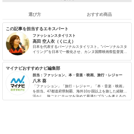
選び方
おすすめ商品
この記事を担当するエキスパート
ファッションスタイリスト
高田 空人衣（くにえ）
日本を代表するパーソナルスタイリスト。“パーソナルスタ
イリング”を日本で一般化させ、カンヌ国際映画祭監督賞作
品『パーソナルショッパー』ＰＲに就任。 ファッションの
スペシャリストとして、TBS『サタデープラス』日本テレ
ビ『ズームイン!!サタデー』他NHK、テレビ東京など多くの
マイナビおすすめナビ編集部
人気TV番組に出演・番組監修を行う。 講演・トークショ
担当：ファッション、本・音楽・映画、旅行・レジャー
ー・講師のオファーは常に殺到。大手企業広告のスタイリ
八木 葵
ング実績として『ハリウッド化粧品』『ＪＲ東日本』他多
「ファッション」「旅行・レジャー」「本・音楽・映画」
数。小学館、学研などが運営する有名媒体や、ニッセン、
を担当。47都道府県制覇、海外10か国以上を旅した経験を
マルイなどファッション系公式サイトにて、執筆家として
活かし、旅ごとにテーマを決めて最適なプランを考えるの
も活躍。数多く連載を担当している。
が得意。また、アパレルショップでの販売経験もあり。誰
でも手軽に楽しめるプチプラとトレンドを取り入れたコー
ディネートを提案します。本や映画から受けたインスピレ
ーションを日常や仕事に活かすことを大切にし、記事では
そんな視点から選んだおすすめ作品やアイテムを紹介しま
す。