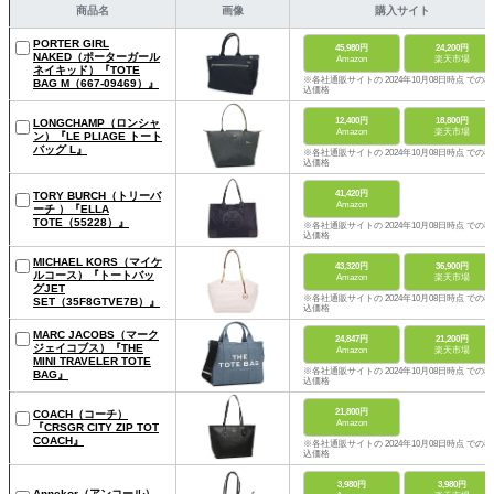
商品名
画像
購入サイト
PORTER GIRL
45,980円
24,200円
NAKED（ポーターガール
Amazon
楽天市場
ネイキッド）『TOTE
※各社通販サイトの 2024年10月08日時点 での税
BAG M（667-09469）』
込価格
12,400円
18,800円
LONGCHAMP（ロンシャ
Amazon
楽天市場
ン）『LE PLIAGE トート
バッグ L』
※各社通販サイトの 2024年10月08日時点 での税
込価格
41,420円
TORY BURCH（トリーバ
Amazon
ーチ ）『ELLA
TOTE（55228）』
※各社通販サイトの 2024年10月08日時点 での税
込価格
MICHAEL KORS（マイケ
43,320円
36,900円
ルコース）『トートバッ
Amazon
楽天市場
グJET
※各社通販サイトの 2024年10月08日時点 での税
SET（35F8GTVE7B）』
込価格
MARC JACOBS（マーク
24,847円
21,200円
ジェイコブス）『THE
Amazon
楽天市場
MINI TRAVELER TOTE
※各社通販サイトの 2024年10月08日時点 での税
BAG』
込価格
21,800円
COACH（コーチ）
Amazon
『CRSGR CITY ZIP TOT
COACH』
※各社通販サイトの 2024年10月08日時点 での税
込価格
3,980円
3,980円
Annekor（アンコール）