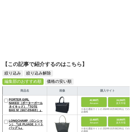
【この記事で紹介するのはこちら】
絞り込み
絞り込み解除
編集部のおすすめ順
価格の安い順
商品名
画像
購入サイト
PORTER GIRL
45,980円
24,200円
NAKED（ポーターガール
Amazon
楽天市場
ネイキッド）『TOTE
※各社通販サイトの 2024年10月08日時点 での税
BAG M（667-09469）』
込価格
12,400円
18,800円
LONGCHAMP（ロンシャ
Amazon
楽天市場
ン）『LE PLIAGE トート
バッグ L』
※各社通販サイトの 2024年10月08日時点 での税
込価格