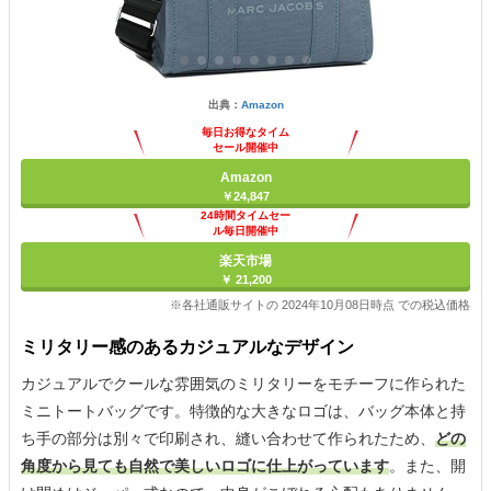
出典：
Amazon
毎日お得なタイム
セール開催中
Amazon
￥24,847
24時間タイムセー
ル毎日開催中
楽天市場
￥ 21,200
※各社通販サイトの 2024年10月08日時点 での税込価格
ミリタリー感のあるカジュアルなデザイン
カジュアルでクールな雰囲気のミリタリーをモチーフに作られた
ミニトートバッグです。特徴的な大きなロゴは、バッグ本体と持
ち手の部分は別々で印刷され、縫い合わせて作られたため、
どの
角度から見ても自然で美しいロゴに仕上がっています
。また、開