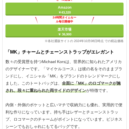
Amazon
￥43,320
24時間タイムセー
ル毎日開催中
楽天市場
￥ 36,900
※各社通販サイトの 2024年10月08日時点 での税込価格
「MK」チャームとチェーンストラップがエレガント
数々の受賞歴を持つMichael Korsは、世界的に知られたアメリカ
のデザイナーです。「マイケルコース」は彼の名をそのままブラ
ンドにし、イニシャル「MK」をブランドのトレンドマークにし
ました。このトートバッグは、
全面に「MK」のロゴマークが施
され、段々に重ねられた両サイドのデザイン
が特徴です。
内側・外側のポケットと広いマチで収納力にも優れ、実用的で便
利な作りになっています。持ち手はレザーとチェーンストラッ
プ、ロコマークのチャームがポイントになっています。ビジネス
シーンでもおしゃれにもてるバッグです。