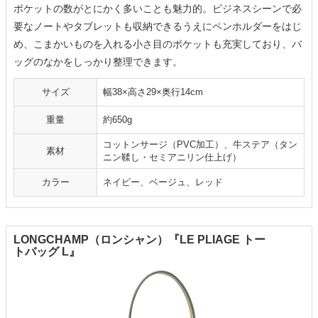
ポケットの数がとにかく多いことも魅力的。ビジネスシーンで必
要なノートやタブレットも収納できるうえにペンホルダーをはじ
め、こまかいものを入れる小さ目のポケットも充実しており、バ
ッグのなかをしっかり整理できます。
サイズ
幅38×高さ29×奥行14cm
重量
約650g
コットンサージ（PVC加工）、牛ステア（タン
素材
ニン鞣し・セミアニリン仕上げ）
カラー
ネイビー、ベージュ、レッド
LONGCHAMP（ロンシャン）『LE PLIAGE トー
トバッグ L』