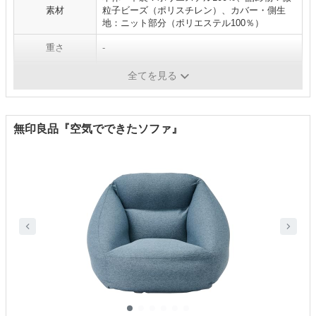
素材
粒子ビーズ（ポリスチレン）、カバー・側生
地：ニット部分（ポリエステル100％）
重さ
-
カラー展開
ブラウン、グレーベージュ、ネイビー
全てを見る
無印良品『空気でできたソファ』