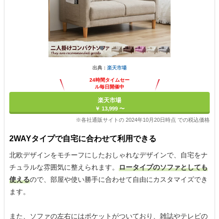
出典：
楽天市場
24時間タイムセー
ル毎日開催中
楽天市場
￥ 13,999 〜
※各社通販サイトの 2024年10月20日時点 での税込価格
2WAYタイプで自宅に合わせて利用できる
北欧デザインをモチーフにしたおしゃれなデザインで、自宅をナ
チュラルな雰囲気に整えられます。
ロータイプのソファとしても
使える
ので、部屋や使い勝手に合わせて自由にカスタマイズでき
ます。
また、ソファの左右にはポケットがついており、雑誌やテレビの