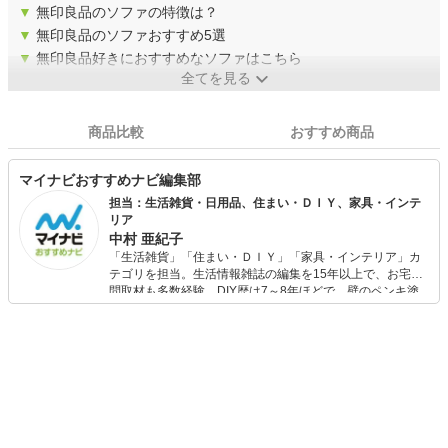
▼
無印良品のソファの特徴は？
▼
無印良品のソファおすすめ5選
▼
無印良品好きにおすすめなソファはこちら
全てを見る
商品比較
おすすめ商品
マイナビおすすめナビ編集部
担当：生活雑貨・日用品、住まい・ＤＩＹ、家具・インテ
リア
中村 亜紀子
「生活雑貨」「住まい・ＤＩＹ」「家具・インテリア」カ
テゴリを担当。生活情報雑誌の編集を15年以上で、お宅訪
問取材も多数経験。DIY歴は7～8年ほどで、壁のペンキ塗
りや壁紙チェンジなどもチャレンジ済み。初心者でもモノ
選びがしやすい記事をお届けします！