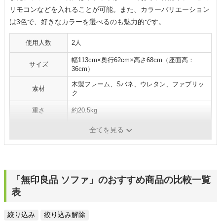
リモコンなどを入れることが可能。また、カラーバリエーション
は3色で、好きなカラーを選べるのも魅力的です。
使用人数
2人
幅113cm×奥行62cm×高さ68cm（座面高：
サイズ
36cm）
木製フレーム、Sバネ、ウレタン、ファブリッ
素材
ク
重さ
約20.5kg
カラー展開
ベージュ、ブラウン、ピンク
全てを見る
「無印良品 ソファ」のおすすめ商品の比較一覧
表
絞り込み
絞り込み解除