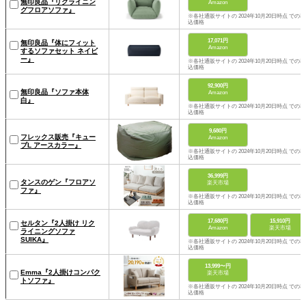
無印良品『リクライニン
Amazon
グフロアソファ』
※各社通販サイトの 2024年10月20日時点 での税
込価格
17,071円
無印良品『体にフィット
Amazon
するソファセット ネイビ
ー』
※各社通販サイトの 2024年10月20日時点 での税
込価格
92,900円
無印良品『ソファ本体
Amazon
白』
※各社通販サイトの 2024年10月20日時点 での税
込価格
9,680円
フレックス販売『キュー
Amazon
ブL アースカラー』
※各社通販サイトの 2024年10月20日時点 での税
込価格
36,999円
タンスのゲン『フロアソ
楽天市場
ファ』
※各社通販サイトの 2024年10月20日時点 での税
込価格
17,680円
15,910円
セルタン『2人掛け リク
Amazon
楽天市場
ライニングソファ
SUIKA』
※各社通販サイトの 2024年10月20日時点 での税
込価格
13,999〜円
Emma『2人掛けコンパク
楽天市場
トソファ』
※各社通販サイトの 2024年10月20日時点 での税
込価格