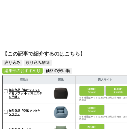
【この記事で紹介するのはこちら】
絞り込み
絞り込み解除
編集部のおすすめ順
価格の安い順
商品名
画像
購入サイト
11,091円
10,980円
無印良品『体にフィット
Amazon
楽天市場
するソファ 小 ポリエステ
ル平織』
※各社通販サイトの 2024年10月20日時点 での税
込価格
10,000円
無印良品『空気でできた
Amazon
ソファ』
※各社通販サイトの 2024年10月20日時点 での税
込価格
20,101円