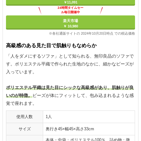
￥11,091
24時間タイムセー
ル毎日開催中
楽天市場
￥ 10,980
※各社通販サイトの 2024年10月20日時点 での税込価格
高級感のある見た目で肌触りもなめらか
「人をダメにするソファ」として知られる、無印良品のソファで
す。ポリエステル平織で作られた生地のなかに、細かなビーズが
入っています。
ポリエステル平織は見た目にシックな高級感があり、肌触りが良
いのが特徴。
ビーズが体にフィットして、包み込まれるような感
覚で座れます。
使用人数
1人
サイズ
奥行き45×幅45×高さ33cm
本体・中袋：ポリエステル100％、詰め物：微