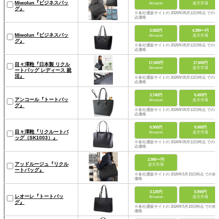
Miwolun『ビジネスバッ
Amazon
楽天市場
グ』
※各社通販サイトの 2026年05月12日時点 での税
込価格
3,582円
4,389〜円
Miwolun『ビジネスバッ
Amazon
楽天市場
グ』
※各社通販サイトの 2026年05月12日時点 での税
込価格
17,600円
17,600円
目々澤鞄『日本製 リクル
Amazon
楽天市場
ートバッグ レディース 就
活』
※各社通販サイトの 2026年05月12日時点 での税
込価格
3,740円
5,493円
アンコール『トートバッ
Amazon
楽天市場
グ』
※各社通販サイトの 2026年05月12日時点 での税
込価格
9,900円
9,900円
目々澤鞄『リクルートバ
Amazon
楽天市場
ッグ（SK1003）』
※各社通販サイトの 2026年05月12日時点 での税
込価格
2,990〜円
アッドルージュ『リクル
楽天市場
ートバッグ』
※各社通販サイトの 2026年5月15日時点 での税
価格
3,125円
5,090円
レオーレ『トートバッ
Amazon
楽天市場
グ』
※各社通販サイトの 2026年5月15日時点 での税
価格