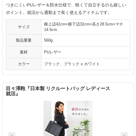
つきにくいPUレザー＆防水仕様で、軽くて自立するのも嬉しい
ポイント。就活から通勤まで長く使えるアイテムです。
横上辺42cm×横下辺32cm×高さ28.5cm×マチ
サイズ
14.5cm
製品重量
560g
素材
PUレザー
カラー
ブラック、ブラック x ホワイト
目々澤鞄『日本製 リクルートバッグ レディース
就活』