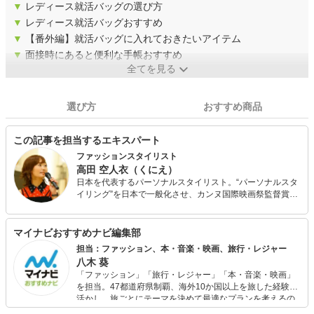
▼
レディース就活バッグの選び方
▼
レディース就活バッグおすすめ
▼
【番外編】就活バッグに入れておきたいアイテム
▼
面接時にあると便利な手帳おすすめ
全てを見る
選び方
おすすめ商品
この記事を担当するエキスパート
ファッションスタイリスト
高田 空人衣（くにえ）
日本を代表するパーソナルスタイリスト。“パーソナルスタ
イリング”を日本で一般化させ、カンヌ国際映画祭監督賞作
品『パーソナルショッパー』ＰＲに就任。 ファッションの
スペシャリストとして、TBS『サタデープラス』日本テレ
ビ『ズームイン!!サタデー』他NHK、テレビ東京など多くの
マイナビおすすめナビ編集部
人気TV番組に出演・番組監修を行う。 講演・トークショ
担当：ファッション、本・音楽・映画、旅行・レジャー
ー・講師のオファーは常に殺到。大手企業広告のスタイリ
八木 葵
ング実績として『ハリウッド化粧品』『ＪＲ東日本』他多
「ファッション」「旅行・レジャー」「本・音楽・映画」
数。小学館、学研などが運営する有名媒体や、ニッセン、
を担当。47都道府県制覇、海外10か国以上を旅した経験を
マルイなどファッション系公式サイトにて、執筆家として
活かし、旅ごとにテーマを決めて最適なプランを考えるの
も活躍。数多く連載を担当している。
が得意。また、アパレルショップでの販売経験もあり。誰