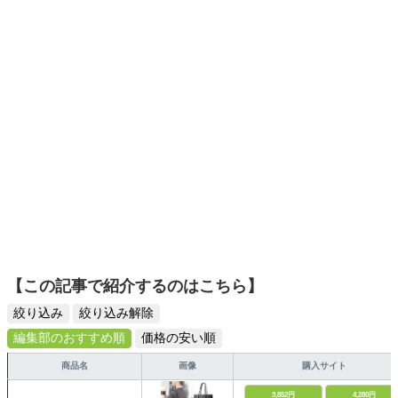
でも手軽に楽しめるプチプラとトレンドを取り入れたコー
ディネートを提案します。本や映画から受けたインスピレ
ーションを日常や仕事に活かすことを大切にし、記事では
そんな視点から選んだおすすめ作品やアイテムを紹介しま
す。
【この記事で紹介するのはこちら】
絞り込み
絞り込み解除
編集部のおすすめ順
価格の安い順
商品名
画像
購入サイト
3,852円
4,280円