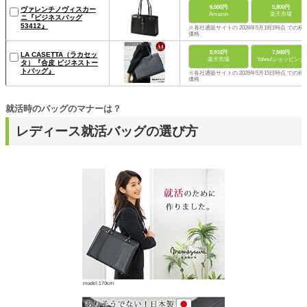
6,500円
5,800円
ヴァレンチノヴィスカー
Amazon
楽天市場
ニ『ビジネスバッグ
53412』
※各社通販サイトの 2026年5月19日時点 での税
価格
8,910円
7,590円
LA CASETTA（ラカセッ
楽天市場
Yahoo!ショッピング
タ）『合皮 ビジネストー
トバッグ』
※各社通販サイトの 2026年5月15日時点 での税
価格
就活時のバッグのマナーは？
レディース就活バッグの選び方