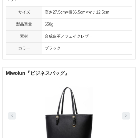
サイズ
高さ27.5cm×横36.5cm×マチ12.5cm
製品重量
650g
素材
合成皮革／フェイクレザー
カラー
ブラック
Miwolun『ビジネスバッグ』