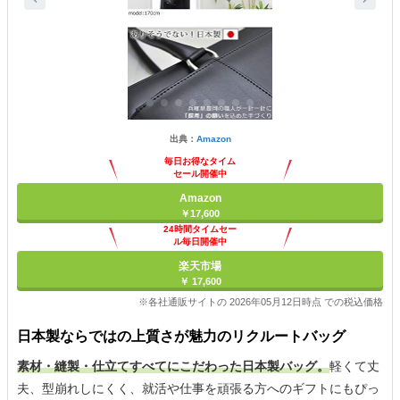
出典：
Amazon
毎日お得なタイム
セール開催中
Amazon
￥17,600
24時間タイムセー
ル毎日開催中
楽天市場
￥ 17,600
※各社通販サイトの 2026年05月12日時点 での税込価格
日本製ならではの上質さが魅力のリクルートバッグ
素材・縫製・仕立てすべてにこだわった日本製バッグ。
軽くて丈
夫、型崩れしにくく、就活や仕事を頑張る方へのギフトにもぴっ