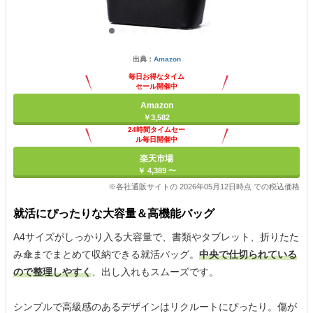
出典：
Amazon
毎日お得なタイム
セール開催中
Amazon
￥3,582
24時間タイムセー
ル毎日開催中
楽天市場
￥ 4,389 〜
※各社通販サイトの 2026年05月12日時点 での税込価格
就活にぴったりな大容量＆高機能バッグ
A4サイズがしっかり入る大容量で、書類やタブレット、折りたた
み傘までまとめて収納できる就活バッグ。
中央で仕切られている
ので整理しやすく
、出し入れもスムーズです。
シンプルで高級感のあるデザインはリクルートにぴったり。傷が