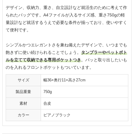
デザイン、収納力、重さ、自立設計など就活生のために考えて作
られたバッグです。A4ファイルが入るサイズ感、重さ750gの軽
量設計など就活するうえで必要な条件が揃っており、使いやすく
て便利です。
シンプルかつエレガントさを兼ね備えたデザインで、いつまでも
飽きずに使い続けられることでしょう。
タンブラーやペットボト
ルを立てて収納できる専用ポケットつき
。パッと取り出したいも
のを入れるフロントポケットもついています。
サイズ
幅36×奥行11×高さ27cm
製品重量
750g
素材
合皮
カラー
ピアノブラック