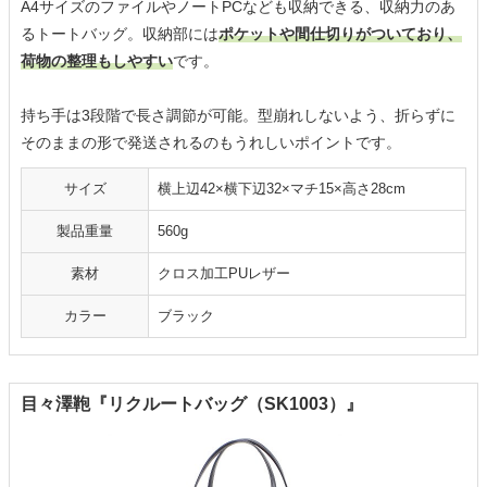
A4サイズのファイルやノートPCなども収納できる、収納力のあ
るトートバッグ。収納部には
ポケットや間仕切りがついており、
荷物の整理もしやすい
です。
持ち手は3段階で長さ調節が可能。型崩れしないよう、折らずに
そのままの形で発送されるのもうれしいポイントです。
サイズ
横上辺42×横下辺32×マチ15×高さ28cm
製品重量
560g
素材
クロス加工PUレザー
カラー
ブラック
目々澤鞄『リクルートバッグ（SK1003）』