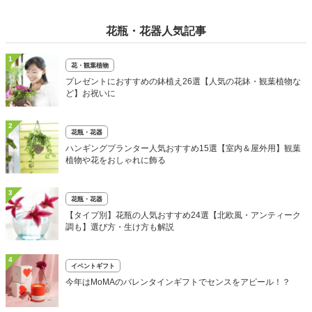
花瓶・花器人気記事
1
花・観葉植物
プレゼントにおすすめの鉢植え26選【人気の花鉢・観葉植物な
ど】お祝いに
2
花瓶・花器
ハンギングプランター人気おすすめ15選【室内＆屋外用】観葉
植物や花をおしゃれに飾る
3
花瓶・花器
【タイプ別】花瓶の人気おすすめ24選【北欧風・アンティーク
調も】選び方・生け方も解説
4
イベントギフト
今年はMoMAのバレンタインギフトでセンスをアピール！？