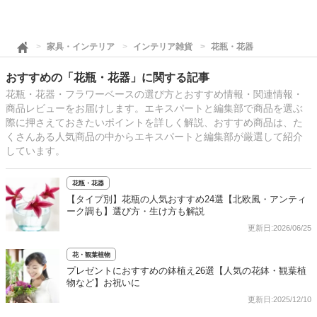
家具・インテリア
インテリア雑貨
花瓶・花器
おすすめの「花瓶・花器」に関する記事
花瓶・花器・フラワーベースの選び方とおすすめ情報・関連情報・
商品レビューをお届けします。エキスパートと編集部で商品を選ぶ
際に押さえておきたいポイントを詳しく解説、おすすめ商品は、た
くさんある人気商品の中からエキスパートと編集部が厳選して紹介
しています。
花瓶・花器
【タイプ別】花瓶の人気おすすめ24選【北欧風・アンティ
ーク調も】選び方・生け方も解説
更新日:2026/06/25
花・観葉植物
プレゼントにおすすめの鉢植え26選【人気の花鉢・観葉植
物など】お祝いに
更新日:2025/12/10