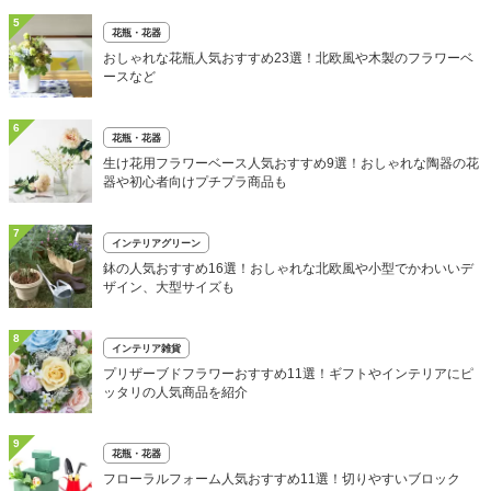
5
花瓶・花器
おしゃれな花瓶人気おすすめ23選！北欧風や木製のフラワーベ
ースなど
6
花瓶・花器
生け花用フラワーベース人気おすすめ9選！おしゃれな陶器の花
器や初心者向けプチプラ商品も
7
インテリアグリーン
鉢の人気おすすめ16選！おしゃれな北欧風や小型でかわいいデ
ザイン、大型サイズも
8
インテリア雑貨
プリザーブドフラワーおすすめ11選！ギフトやインテリアにピ
ッタリの人気商品を紹介
9
花瓶・花器
フローラルフォーム人気おすすめ11選！切りやすいブロック