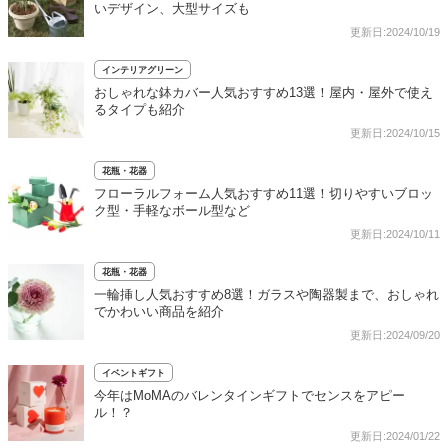
いデザイン、大型サイズも
更新日:2024/10/19
インテリアグリーン
おしゃれな鉢カバー人気おすすめ13選！屋内・屋外で使え
るタイプも紹介
更新日:2024/10/15
花瓶・花器
フローラルフォーム人気おすすめ11選！切りやすいブロッ
ク型・手軽なボール型など
更新日:2024/10/11
花瓶・花器
一輪挿し人気おすすめ8選！ガラスや陶器製まで、おしゃれ
でかわいい商品を紹介
更新日:2024/09/20
イベントギフト
今年はMoMAのバレンタインギフトでセンスをアピー
ル！？
更新日:2024/01/22