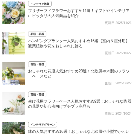
インテリア雑貨
プリザーブドフラワーおすすめ11選！ギフトやインテリア
にピッタリの人気商品を紹介
更新日:2025/11/21
花瓶・花器
ハンギングプランター人気おすすめ15選【室内＆屋外用】
観葉植物や花をおしゃれに飾る
更新日:2025/10/27
花瓶・花器
おしゃれな花瓶人気おすすめ23選！北欧風や木製のフラワ
ーベースなど
更新日:2025/06/27
花瓶・花器
生け花用フラワーベース人気おすすめ9選！おしゃれな陶器
の花器や初心者向けプチプラ商品も
更新日:2024/10/24
インテリアグリーン
鉢の人気おすすめ16選！おしゃれな北欧風や小型でかわい