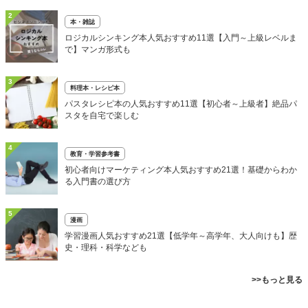
2
本・雑誌
ロジカルシンキング本人気おすすめ11選【入門～上級レベルま
で】マンガ形式も
3
料理本・レシピ本
パスタレシピ本の人気おすすめ11選【初心者～上級者】絶品パ
スタを自宅で楽しむ
4
教育・学習参考書
初心者向けマーケティング本人気おすすめ21選！基礎からわか
る入門書の選び方
5
漫画
学習漫画人気おすすめ21選【低学年～高学年、大人向けも】歴
史・理科・科学なども
>>もっと見る