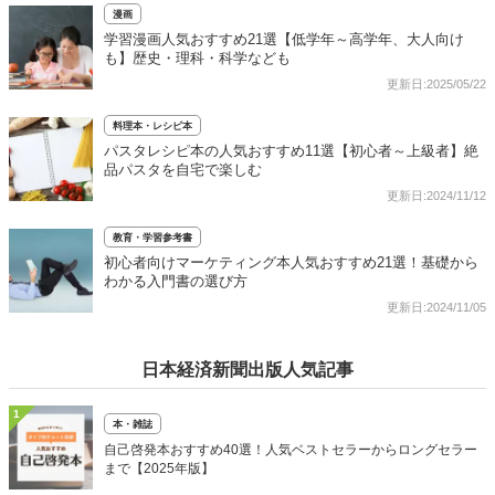
漫画
学習漫画人気おすすめ21選【低学年～高学年、大人向け
も】歴史・理科・科学なども
更新日:2025/05/22
料理本・レシピ本
パスタレシピ本の人気おすすめ11選【初心者～上級者】絶
品パスタを自宅で楽しむ
更新日:2024/11/12
教育・学習参考書
初心者向けマーケティング本人気おすすめ21選！基礎から
わかる入門書の選び方
更新日:2024/11/05
日本経済新聞出版人気記事
1
本・雑誌
自己啓発本おすすめ40選！人気ベストセラーからロングセラー
まで【2025年版】