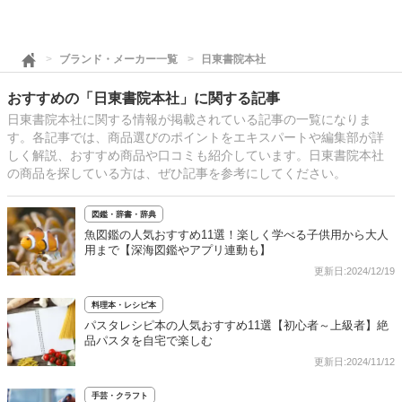
ブランド・メーカー一覧
日東書院本社
おすすめの「日東書院本社」に関する記事
日東書院本社に関する情報が掲載されている記事の一覧になりま
す。各記事では、商品選びのポイントをエキスパートや編集部が詳
しく解説、おすすめ商品や口コミも紹介しています。日東書院本社
の商品を探している方は、ぜひ記事を参考にしてください。
図鑑・辞書・辞典
魚図鑑の人気おすすめ11選！楽しく学べる子供用から大人
用まで【深海図鑑やアプリ連動も】
更新日:2024/12/19
料理本・レシピ本
パスタレシピ本の人気おすすめ11選【初心者～上級者】絶
品パスタを自宅で楽しむ
更新日:2024/11/12
手芸・クラフト