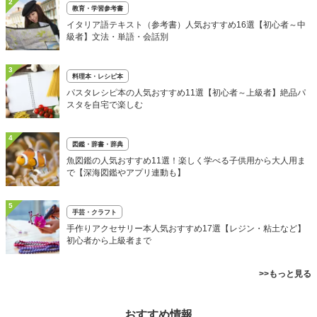
2
教育・学習参考書
イタリア語テキスト（参考書）人気おすすめ16選【初心者～中
級者】文法・単語・会話別
3
料理本・レシピ本
パスタレシピ本の人気おすすめ11選【初心者～上級者】絶品パ
スタを自宅で楽しむ
4
図鑑・辞書・辞典
魚図鑑の人気おすすめ11選！楽しく学べる子供用から大人用ま
で【深海図鑑やアプリ連動も】
5
手芸・クラフト
手作りアクセサリー本人気おすすめ17選【レジン・粘土など】
初心者から上級者まで
>>もっと見る
おすすめ情報