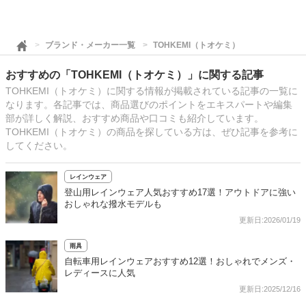
ブランド・メーカー一覧
TOHKEMI（トオケミ）
おすすめの「TOHKEMI（トオケミ）」に関する記事
TOHKEMI（トオケミ）に関する情報が掲載されている記事の一覧に
なります。各記事では、商品選びのポイントをエキスパートや編集
部が詳しく解説、おすすめ商品や口コミも紹介しています。
TOHKEMI（トオケミ）の商品を探している方は、ぜひ記事を参考に
してください。
レインウェア
登山用レインウェア人気おすすめ17選！アウトドアに強い
おしゃれな撥水モデルも
更新日:2026/01/19
雨具
自転車用レインウェアおすすめ12選！おしゃれでメンズ・
レディースに人気
更新日:2025/12/16