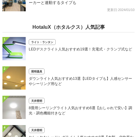
ーカーと連動するタイプも
更新日:2024/01/10
HotaluX（ホタルクス）人気記事
1
ライト・ランタン
LEDデスクライト人気おすすめ19選！充電式・クランプ式など
2
照明器具
ダウンライト人気おすすめ13選【LEDタイプも】人感センサー
やシーリング用など
3
天井照明
8畳用シーリングライト人気おすすめ6選【おしゃれで安い】調
光・調色機能付きなど
4
天井照明