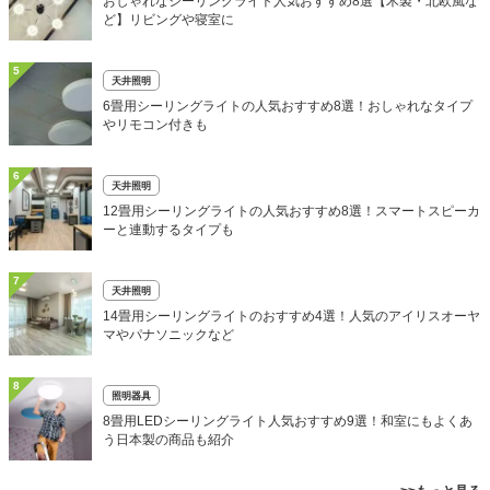
おしゃれなシーリングライト人気おすすめ8選【木製・北欧風な
ど】リビングや寝室に
5
天井照明
6畳用シーリングライトの人気おすすめ8選！おしゃれなタイプ
やリモコン付きも
6
天井照明
12畳用シーリングライトの人気おすすめ8選！スマートスピーカ
ーと連動するタイプも
7
天井照明
14畳用シーリングライトのおすすめ4選！人気のアイリスオーヤ
マやパナソニックなど
8
照明器具
8畳用LEDシーリングライト人気おすすめ9選！和室にもよくあ
う日本製の商品も紹介