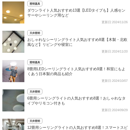
照明器具
ダウンライト人気おすすめ13選【LEDタイプも】人感セン
サーやシーリング用など
更新日:2024/11/26
天井照明
おしゃれなシーリングライト人気おすすめ8選【木製・北欧
風など】リビングや寝室に
更新日:2024/11/20
照明器具
8畳用LEDシーリングライト人気おすすめ9選！和室にもよ
くあう日本製の商品も紹介
更新日:2024/10/07
天井照明
6畳用シーリングライトの人気おすすめ8選！おしゃれなタ
イプやリモコン付きも
更新日:2024/09/29
天井照明
12畳用シーリングライトの人気おすすめ8選！スマートスピ