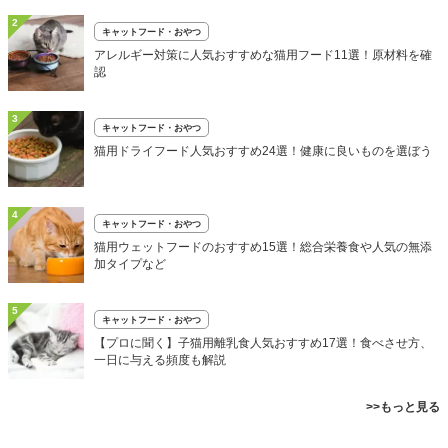
2
キャットフード・おやつ
アレルギー対策に人気おすすめな猫用フード11選！原材料を確
認
3
キャットフード・おやつ
猫用ドライフード人気おすすめ24選！健康に良いものを選ぼう
4
キャットフード・おやつ
猫用ウェットフードのおすすめ15選！総合栄養食や人気の無添
加タイプなど
5
キャットフード・おやつ
【プロに聞く】子猫用離乳食人気おすすめ17選！食べさせ方、
一日に与える頻度も解説
>>もっと見る