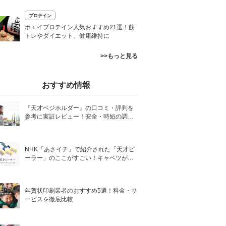
プロテイン
ホエイプロテイン人気おすすめ21選！筋
トレやダイエット、健康維持に
>>もっと見る
おすすめ情報
『天才ベジホルダー』の口コミ・評判を
参考に実証レビュー！安全・時短の調理
サポートアイテム！
NHK「あさイチ」で紹介された「天才ピ
ーラー」のここがすごい！キャベツがほ
わほわ4枚刃ピーラーの魅力に迫る！
年賀状印刷業者のおすすめ5選！料金・サ
ービスを徹底比較