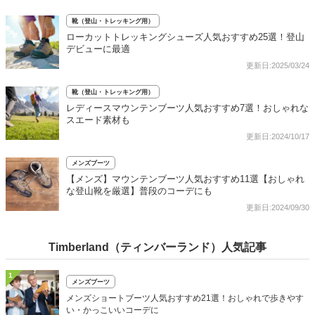
靴（登山・トレッキング用）
ローカットトレッキングシューズ人気おすすめ25選！登山
デビューに最適
更新日:2025/03/24
靴（登山・トレッキング用）
レディースマウンテンブーツ人気おすすめ7選！おしゃれな
スエード素材も
更新日:2024/10/17
メンズブーツ
【メンズ】マウンテンブーツ人気おすすめ11選【おしゃれ
な登山靴を厳選】普段のコーデにも
更新日:2024/09/30
Timberland（ティンバーランド）人気記事
1
メンズブーツ
メンズショートブーツ人気おすすめ21選！おしゃれで歩きやす
い・かっこいいコーデに