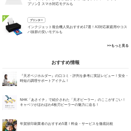
プソン】スマホ対応モデルも
6
プリンター
インクジェット複合機人気おすすめ17選！A3対応家庭用やコス
パ抜群の安いモデルも
>>もっと見る
おすすめ情報
『天才ベジホルダー』の口コミ・評判を参考に実証レビュー！安全・
時短の調理サポートアイテム！
NHK「あさイチ」で紹介された「天才ピーラー」のここがすごい！
キャベツがほわほわ4枚刃ピーラーの魅力に迫る！
年賀状印刷業者のおすすめ5選！料金・サービスを徹底比較