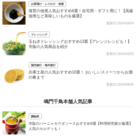
お茶漬け・ふりかけ・佃煮
海苔の佃煮人気おすすめ6選！自宅用・ギフト用に！【高級
佃煮など美味しいものを厳選】
更新日:2024/10/24
ドレッシング
玉ねぎドレッシングおすすめ13選【アレンジレシピも！】
市販の人気商品を紹介
更新日:2024/10/23
国内旅行・海外旅行
兵庫土産の人気おすすめ10選！ おいしいスイーツからお酒
の肴まで
更新日:2024/09/30
鳴門千鳥本舗人気記事
1
調味料
市販のバーニャカウダソースおすすめ9選【料理研究家が厳選】
人気のカルディも！