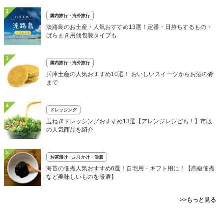
2
国内旅行・海外旅行
淡路島のお土産・人気おすすめ13選！定番・日持ちするもの・
ばらまき用個包装タイプも
3
国内旅行・海外旅行
兵庫土産の人気おすすめ10選！ おいしいスイーツからお酒の肴
まで
4
ドレッシング
玉ねぎドレッシングおすすめ13選【アレンジレシピも！】市販
の人気商品を紹介
5
お茶漬け・ふりかけ・佃煮
海苔の佃煮人気おすすめ6選！自宅用・ギフト用に！【高級佃煮
など美味しいものを厳選】
>>もっと見る