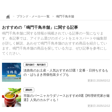
ブランド・メーカー一覧
鳴門千鳥本舗
おすすめの「鳴門千鳥本舗」に関する記事
鳴門千鳥本舗に関する情報が掲載されている記事の一覧になりま
す。各記事では、アイテム選びのポイントをエキスパートや編集部
が詳しく解説、あわせて鳴門千鳥本舗のおすすめ商品を紹介してい
ます。鳴門千鳥本舗の商品を探している方は、ぜひ記事を参考にし
てください。
国内旅行・海外旅行
淡路島のお土産・人気おすすめ13選！定番・日持ちするも
の・ばらまき用個包装タイプも
更新日:2026/02/12
調味料
市販のバーニャカウダソースおすすめ9選【料理研究家が厳
選】人気のカルディも！
更新日:2025/12/12