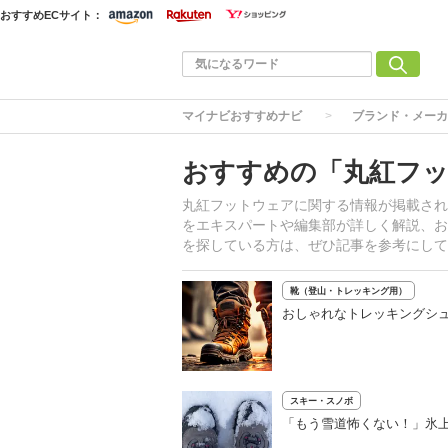
おすすめECサイト：
マイナビおすすめナビ
ブランド・メーカ
おすすめの「丸紅フ
丸紅フットウェアに関する情報が掲載され
をエキスパートや編集部が詳しく解説、お
を探している方は、ぜひ記事を参考にして
靴（登山・トレッキング用）
おしゃれなトレッキングシ
スキー・スノボ
「もう雪道怖くない！」氷上