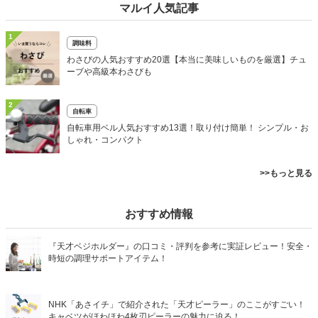
マルイ人気記事
1
調味料
わさびの人気おすすめ20選【本当に美味しいものを厳選】チュ
ーブや高級本わさびも
2
自転車
自転車用ベル人気おすすめ13選！取り付け簡単！ シンプル・お
しゃれ・コンパクト
>>もっと見る
おすすめ情報
『天才ベジホルダー』の口コミ・評判を参考に実証レビュー！安全・
時短の調理サポートアイテム！
NHK「あさイチ」で紹介された「天才ピーラー」のここがすごい！
キャベツがほわほわ4枚刃ピーラーの魅力に迫る！