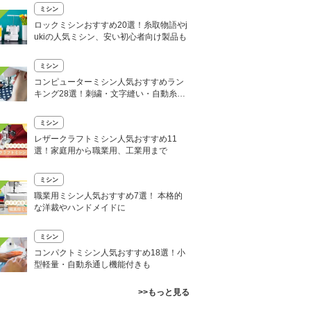
ミシン
ロックミシンおすすめ20選！糸取物語やj
ukiの人気ミシン、安い初心者向け製品も
ミシン
コンピューターミシン人気おすすめラン
キング28選！刺繍・文字縫い・自動糸調
子機能付きも
ミシン
レザークラフトミシン人気おすすめ11
選！家庭用から職業用、工業用まで
ミシン
職業用ミシン人気おすすめ7選！ 本格的
な洋裁やハンドメイドに
ミシン
コンパクトミシン人気おすすめ18選！小
型軽量・自動糸通し機能付きも
>>もっと見る