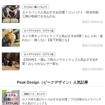
デジタル一眼レフカメラ
カメラバッグ人気おすすめ20選！コンパクト・防水性能・
三脚が収納できるものも
更新日:2024/11/11
カメラアクセサリ・サプライ品
カメラ用ネックストラップ人気おすすめ9選！おしゃれ・疲
れない・痛くない【落下対策にも】
更新日:2024/10/08
カメラアクセサリ・サプライ品
【2024年】一眼レフ用カメラストラップ人気おすすめ9
選！おしゃれなレザー製も
更新日:2024/09/25
Peak Design（ピークデザイン）人気記事
1
収納ケース・ボックス
カメラ持ち運びケースおすすめ10選！プロ仕様のカメラバッグ
や人気のリュックも