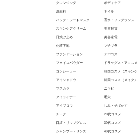
クレンジング
ボディケア
洗顔料
ネイル
パック・シートマスク
香水・フレグランス
スキンケアクリーム
美容雑貨
日焼け止め
美容家電
化粧下地
プチプラ
ファンデーション
デパコス
フェイスパウダー
ドラッグストアコス
コンシーラー
韓国コスメ（スキン
アイシャドウ
韓国コスメ（メイク
マスカラ
ニキビ
アイライナー
毛穴
アイブロウ
しみ・そばかす
チーク
20代コスメ
口紅・リップグロス
30代コスメ
シャンプー・リンス
40代コスメ