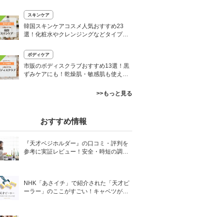
まで
スキンケア
韓国スキンケアコスメ人気おすすめ23
選！化粧水やクレンジングなどタイプ別
に紹介
ボディケア
市販のボディスクラブおすすめ13選！黒
ずみケアにも！乾燥肌・敏感肌も使える
プチプラ厳選
>>もっと見る
おすすめ情報
『天才ベジホルダー』の口コミ・評判を
参考に実証レビュー！安全・時短の調理
サポートアイテム！
NHK「あさイチ」で紹介された「天才ピ
ーラー」のここがすごい！キャベツがほ
わほわ4枚刃ピーラーの魅力に迫る！