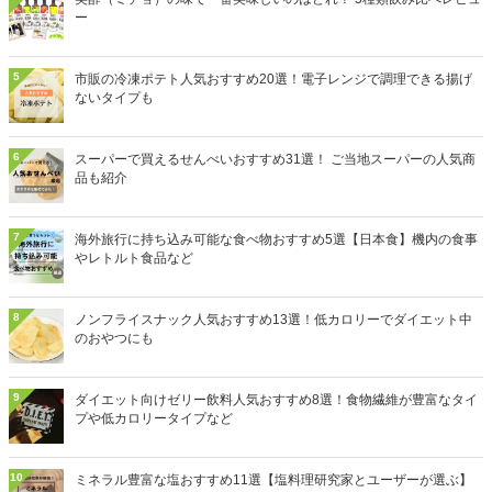
ー
5
市販の冷凍ポテト人気おすすめ20選！電子レンジで調理できる揚げ
ないタイプも
6
スーパーで買えるせんべいおすすめ31選！ ご当地スーパーの人気商
品も紹介
7
海外旅行に持ち込み可能な食べ物おすすめ5選【日本食】機内の食事
やレトルト食品など
8
ノンフライスナック人気おすすめ13選！低カロリーでダイエット中
のおやつにも
9
ダイエット向けゼリー飲料人気おすすめ8選！食物繊維が豊富なタイ
プや低カロリータイプなど
10
ミネラル豊富な塩おすすめ11選【塩料理研究家とユーザーが選ぶ】