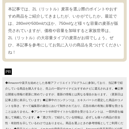
本記事では、2L（リットル）麦茶を選ぶ際のポイントやおす
すめ商品をご紹介してきましたが、いかがでしたか。最近で
は、280mlや500mlのほか、750mlなど様々な容量の麦茶が販
売されていますが、価格や容量を加味すると家族世帯は、
2L（リットル）の大容量タイプの麦茶がお得でしょう。ぜ
ひ、本記事を参考にしてお気に入りの商品を見つけてください
ね！
PR
◆Amazonや楽天を始めとした各種アフィリエイトプログラムに参加しており、当記事で紹
介している商品を購入すると、売上の一部がマイナビおすすめナビに還元されます。◆記事
公開後も情報の更新に努めていますが、最新の情報とは異なる場合があります。（更新日は
記事上部に表示しています）◆記事中のコンテンツは、エキスパートの選定した商品やコメ
ントを除き、すべて編集部の責任において制作されており、広告出稿の有無に影響を受ける
ことはありません。◆アンケートや外部サイトから提供を受けるコメントは、一部内容を編
集して掲載しています。◆「選び方」で紹介している情報は、必ずしも個々の商品の安全
性・有効性を示しているわけではありません。商品を選ぶときの参考情報としてご利用くだ
さい。◆商品スペックは、メーカーや発売元のホームページ、Amazonや楽天市場などの販