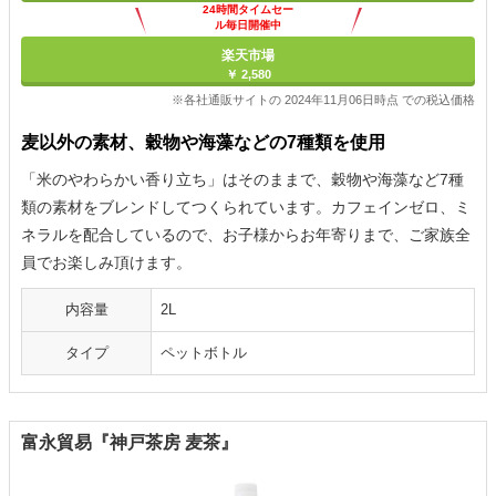
24時間タイムセー
ル毎日開催中
楽天市場
￥ 2,580
※各社通販サイトの 2024年11月06日時点 での税込価格
麦以外の素材、穀物や海藻などの7種類を使用
「米のやわらかい香り立ち」はそのままで、穀物や海藻など7種
類の素材をブレンドしてつくられています。カフェインゼロ、ミ
ネラルを配合しているので、お子様からお年寄りまで、ご家族全
員でお楽しみ頂けます。
内容量
2L
タイプ
ペットボトル
富永貿易『神戸茶房 麦茶』