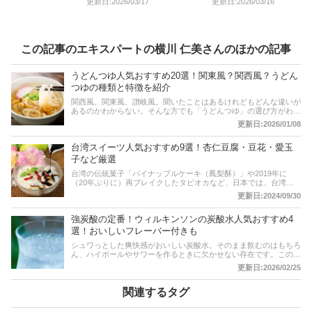
更新日:2026/03/17
更新日:2026/03/16
この記事のエキスパートの横川 仁美さんのほかの記事
うどんつゆ人気おすすめ20選！関東風？関西風？うどん
つゆの種類と特徴を紹介
関西風、関東風、讃岐風。聞いたことはあるけれどもどんな違いが
あるのかわからない。そんな方でも「うどんつゆ」の選び方がわか
るように詳しく解説していきます。おすすめ商品ではボトルや粉末
更新日:2026/01/08
タイプだけでなく、パウチタイプも紹介しますので、ぜひチェック
してみてください。記事の最後には各種ECサイトの人気ランキン
台湾スイーツ人気おすすめ9選！杏仁豆腐・豆花・愛玉
グもありますので、合わせて選ぶときの参考にしてみてください
ね。
子など厳選
台湾の伝統菓子「パイナップルケーキ（鳳梨酥）」や2019年に
（20年ぶりに）再ブレイクしたタピオカなど、日本では、台湾ス
イーツが流行りの食べ物から徐々に定着しつつあります。そこで、
更新日:2024/09/30
ここでは人気の台湾スイーツのおすすめと選び方についてご紹介し
ていきます。
強炭酸の定番！ウィルキンソンの炭酸水人気おすすめ4
選！おいしいフレーバー付きも
シュワっとした爽快感がおいしい炭酸水。そのまま飲むのはもちろ
ん、ハイボールやサワーを作るときに欠かせない存在です。この記
事では炭酸水の選び方とおすすめ商品をご紹介しています。ウィル
更新日:2026/02/25
キンソンやサントリーなどの人気メーカーもピックアップしていま
す。記事後半には、通販サイトの人気売れ筋ランキングも。 ぜひ
最後までチェックして、お気に入りの炭酸水を見つけてください
関連するタグ
ね。