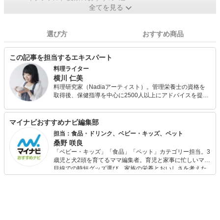
全てを見る
選び方
おすすめ商品
この記事を担当するエキスパート
料理ライター
横川 仁美
料理研究家（Nadiaアーティスト）。管理栄養士の資格を
取得後、保健指導を中心に2500人以上にアドバイスを提
供。現在はコラム執筆・監修、レシピ作成を中心に活動。
特に家庭的な料理の考案に力を入れ、企業のブランドイメ
ージやコンセプトに沿った料理を提案し、消費者に商品の
マイナビおすすめナビ編集部
価値を伝える役割を果たしている。
担当：食品・ドリンク、ベビー・キッズ、ペット
桑野 咲良
「ベビー・キッズ」「食品」「ペット」カテゴリー担当。3
歳児と犬2頭を育てるママ編集者。育児と家事に忙しいママ
目線での時短グッズ選び、家族の栄養とおいしさを考えた
食品選び、束の間のリラックスタイムを楽しむためのスイ
ーツ選びに自信あり。鋭い目線で商品を見極め、少しでも
日々の生活が豊かになるものを紹介します。