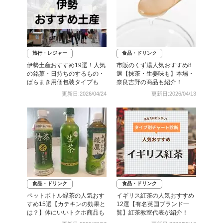
旅行・レジャー
食品・ドリンク
伊勢土産おすすめ19選！人気
市販のくず湯人気おすすめ8
の銘菓・日持ちのするもの・
選【抹茶・生姜味も】本場・
ばらまき用個包装タイプも
奈良吉野の商品も紹介！
更新日:2026/04/24
更新日:2026/04/13
食品・ドリンク
食品・ドリンク
ペットボトル緑茶の人気おす
イギリス紅茶の人気おすすめ
すめ15選【カテキンの効果と
12選【有名英国ブランド一
は？】体にいいトクホ商品も
覧】紅茶教室代表が紹介！