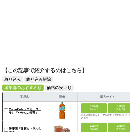
【この記事で紹介するのはこちら】
絞り込み
絞り込み解除
編集部のおすすめ順
価格の安い順
商品名
画像
購入サイト
2,880円
3,425円
Coca-Cola（コカ・コー
Amazon
楽天市場
ラ）『やかんの麦茶』
※各社通販サイトの 2024年11月06日時点 での税
込価格
2,098円
2,780円
伊藤園『健康ミネラルむ
Amazon
楽天市場