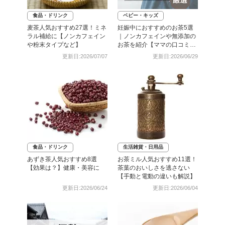
食品・ドリンク
ベビー・キッズ
麦茶人気おすすめ27選！ミネ
妊娠中におすすめのお茶5選
ラル補給に【ノンカフェイン
｜ノンカフェインや無添加の
や粉末タイプなど】
お茶を紹介【ママの口コミ
も】
更新日:2026/07/07
更新日:2026/06/29
食品・ドリンク
生活雑貨・日用品
あずき茶人気おすすめ8選
お茶ミル人気おすすめ11選！
【効果は？】健康・美容に
茶葉のおいしさを逃さない
【手動と電動の違いも解説】
更新日:2026/06/24
更新日:2026/06/04