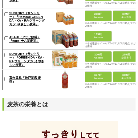
ぎ茶』
※各社通販サイトの 2024年11月06日時点 での税
込価格
SUNTORY（サントリ
2,034円
3,499円
ー）『Restock GREEN
Amazon
楽天市場
DA・KA・RA(グリーンダ
※各社通販サイトの 2024年11月06日時点 での税
カラ) やさしい麦茶』
込価格
1,999円
ASAHI（アサヒ飲料）
Amazon
『#like 十六茶麦茶』
※各社通販サイトの 2024年11月06日時点 での税
込価格
SUNTORY（サントリ
3,260円
2,580円
ー）『GREEN DA・KA・
Amazon
楽天市場
RA(グリーンダカラ) やさ
※各社通販サイトの 2024年11月06日時点 での税
しい麦茶』
込価格
3,378円
3,080円
富永貿易『神戸茶房 麦
Amazon
楽天市場
茶』
※各社通販サイトの 2024年11月06日時点 での税
込価格
麦茶の栄養とは