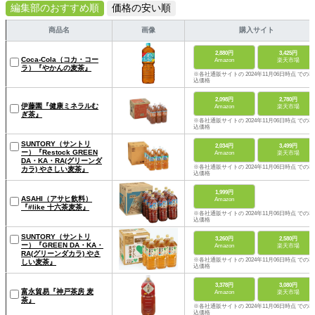
編集部のおすすめ順
価格の安い順
商品名
画像
購入サイト
2,880円
3,425円
Coca-Cola（コカ・コー
Amazon
楽天市場
ラ）『やかんの麦茶』
※各社通販サイトの 2024年11月06日時点 での税
込価格
2,098円
2,780円
伊藤園『健康ミネラルむ
Amazon
楽天市場
ぎ茶』
※各社通販サイトの 2024年11月06日時点 での税
込価格
SUNTORY（サントリ
2,034円
3,499円
ー）『Restock GREEN
Amazon
楽天市場
DA・KA・RA(グリーンダ
※各社通販サイトの 2024年11月06日時点 での税
カラ) やさしい麦茶』
込価格
1,999円
ASAHI（アサヒ飲料）
Amazon
『#like 十六茶麦茶』
※各社通販サイトの 2024年11月06日時点 での税
込価格
SUNTORY（サントリ
3,260円
2,580円
ー）『GREEN DA・KA・
Amazon
楽天市場
RA(グリーンダカラ) やさ
※各社通販サイトの 2024年11月06日時点 での税
しい麦茶』
込価格
3,378円
3,080円
富永貿易『神戸茶房 麦
Amazon
楽天市場
茶』
※各社通販サイトの 2024年11月06日時点 での税
込価格