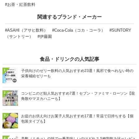
#お茶・紅茶飲料
関連するブランド・メーカー
#ASAHI（アサヒ飲料）
#Coca-Cola（コカ・コーラ）
#SUNTORY
（サントリー）
#伊藤園
食品・ドリンクの人気記事
1
子供向けのゼリー飲料の人気おすすめ23選！風邪で食べれない時の
栄養補給ゼリーも
2
コンビニのど飴人気おすすめ7選！セブン・ファミマ・ローソン【龍
角散やマヌカハニーも】
3
お盆のお供え向けお菓子人気おすすめ17選！常温で日持ちする【個
包装タイプも】
4
美酢（ミチョ）の味で一番美味しいのはどれ？ 5種類飲み比べレビュ