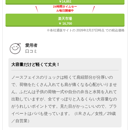
￥14,851
24時間タイムセー
ル毎日開催中
楽天市場
￥ 16,700
※各社通販サイトの 2026年2月27日時点 での税込価格
愛用者
口コミ
大容量だけど軽くて丈夫！
ノースフェイスのリュックは軽くて肩紐部分が分厚いの
で、荷物をたくさん入れても肩が痛くなる心配がいりませ
ん。ふだんは子供の荷物一式や自分の弁当と水筒を入れて
出勤していますが、全てすっぽりと入るくらい大容量なの
がうれしいポイントです。見た目がかっこいいので、プラ
イベートはパパも使っています。（I.R.さん／女性／29歳
／自営業）