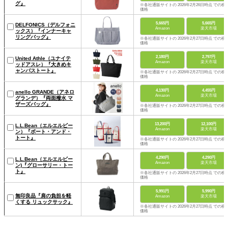
グ』
※各社通販サイトの 2026年2月26日時点 での税
価格
5,665円
5,665円
DELFONICS（デルフォニ
Amazon
楽天市場
ックス）『インナーキャ
リングバッグ』
※各社通販サイトの 2026年2月27日時点 での税
価格
2,180円
2,797円
United Athle（ユナイテ
Amazon
楽天市場
ッドアスレ）『大きめキ
ャンバストート』
※各社通販サイトの 2026年2月27日時点 での税
価格
4,130円
4,455円
anello GRANDE（アネロ
Amazon
楽天市場
グランデ）『両面撥水 マ
ザーズバッグ』
※各社通販サイトの 2026年2月27日時点 での税
価格
13,200円
12,100円
L.L.Bean（エルエルビー
Amazon
楽天市場
ン）『ボート・アンド・
トート』
※各社通販サイトの 2026年2月27日時点 での税
価格
4,290円
4,290円
L.L.Bean（エルエルビー
Amazon
楽天市場
ン)『グローサリー・トー
ト』
※各社通販サイトの 2026年2月27日時点 での税
価格
5,991円
5,990円
無印良品『肩の負担を軽
Amazon
楽天市場
くする リュックサック』
※各社通販サイトの 2026年2月27日時点 での税
価格