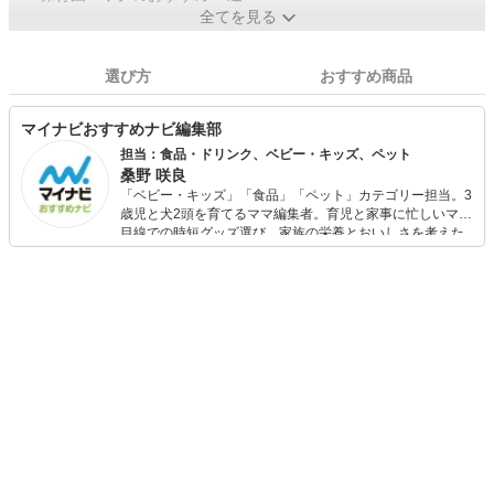
全てを見る
選び方
おすすめ商品
マイナビおすすめナビ編集部
担当：食品・ドリンク、ベビー・キッズ、ペット
桑野 咲良
「ベビー・キッズ」「食品」「ペット」カテゴリー担当。3
歳児と犬2頭を育てるママ編集者。育児と家事に忙しいママ
目線での時短グッズ選び、家族の栄養とおいしさを考えた
食品選び、束の間のリラックスタイムを楽しむためのスイ
ーツ選びに自信あり。鋭い目線で商品を見極め、少しでも
日々の生活が豊かになるものを紹介します。