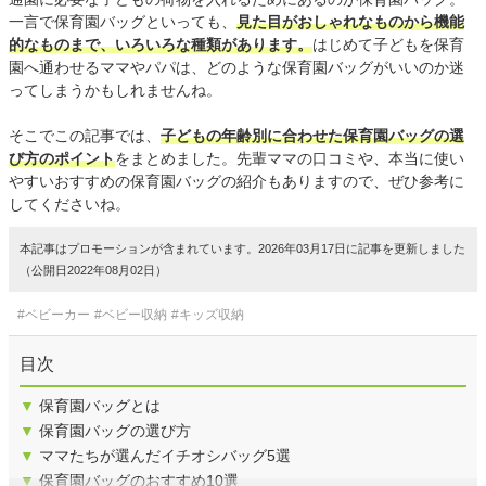
一言で保育園バッグといっても、
見た目がおしゃれなものから機能
的なものまで、いろいろな種類があります。
はじめて子どもを保育
園へ通わせるママやパパは、どのような保育園バッグがいいのか迷
ってしまうかもしれませんね。
そこでこの記事では、
子どもの年齢別に合わせた保育園バッグの選
び方のポイント
をまとめました。先輩ママの口コミや、本当に使い
やすいおすすめの保育園バッグの紹介もありますので、ぜひ参考に
してくださいね。
本記事はプロモーションが含まれています。2026年03月17日に記事を更新しました
（公開日2022年08月02日）
#ベビーカー
#ベビー収納
#キッズ収納
目次
▼
保育園バッグとは
▼
保育園バッグの選び方
▼
ママたちが選んだイチオシバッグ5選
▼
保育園バッグのおすすめ10選