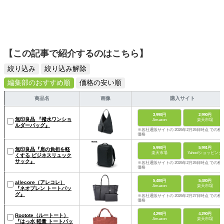
【この記事で紹介するのはこちら】
絞り込み
絞り込み解除
編集部のおすすめ順
価格の安い順
商品名
画像
購入サイト
3,990円
2,990円
無印良品 『撥水ワンショ
Amazon
楽天市場
ルダーバッグ』
※各社通販サイトの 2026年2月26日時点 での税
価格
5,990円
5,991円
無印良品『肩の負担を軽
楽天市場
Yahoo!ショッピング
くする ビジネスリュック
サック』
※各社通販サイトの 2026年2月26日時点 での税
価格
5,480円
5,480円
allecore（アレコレ）
Amazon
楽天市場
『ネオプレン トートバッ
グ』
※各社通販サイトの 2026年2月27日時点 での税
価格
4,290円
4,290円
Rootote（ルートート）
Amazon
楽天市場
『はっ水 軽量 トートバッ