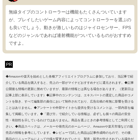
無線タイプのコントローラーは機能もたくさんついています
が、プレイしたいゲーム内容によってコントローラーを選ぶの
も良いでしょう。動きが激しいものはジャイロセンサー、FPS
などのジャンルであれば連射機能がついているものがおすすめ
ですよ。
PR
◆Amazonや楽天を始めとした各種アフィリエイトプログラムに参加しており、当記事で紹
介している商品を購入すると、売上の一部がマイナビおすすめナビに還元されます。◆記事
公開後も情報の更新に努めていますが、最新の情報とは異なる場合があります。（更新日は
記事上部に表示しています）◆記事中のコンテンツは、エキスパートの選定した商品やコメ
ントを除き、すべて編集部の責任において制作されており、広告出稿の有無に影響を受ける
ことはありません。◆アンケートや外部サイトから提供を受けるコメントは、一部内容を編
集して掲載しています。◆「選び方」で紹介している情報は、必ずしも個々の商品の安全
性・有効性を示しているわけではありません。商品を選ぶときの参考情報としてご利用くだ
さい。◆商品スペックは、メーカーや発売元のホームページ、Amazonや楽天市場などの販
売店の情報を参考にしています。◆レビューで試した商品は記事作成時のもので、その後、
商品のリニューアルによって仕様が変更されていたり、製造・販売が中止されている場合が