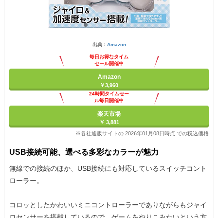
出典：
Amazon
毎日お得なタイム
セール開催中
Amazon
￥3,960
24時間タイムセー
ル毎日開催中
楽天市場
￥ 3,881
※各社通販サイトの 2026年01月08日時点 での税込価格
USB接続可能、選べる多彩なカラーが魅力
無線での接続のほか、USB接続にも対応しているスイッチコント
ローラー。
コロッとしたかわいいミニコントローラーでありながらもジャイ
ロセンサーを搭載しているので、ゲームをやりこみたいという方