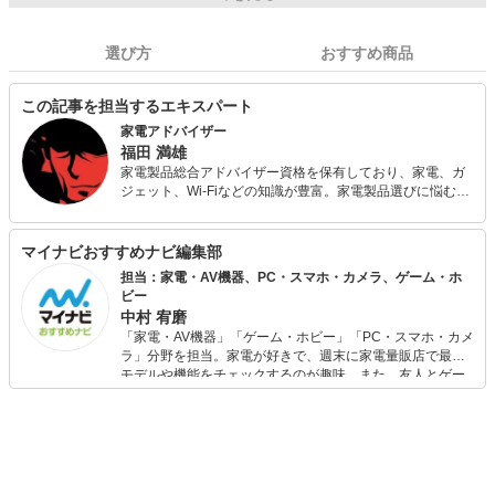
選び方
おすすめ商品
この記事を担当するエキスパート
家電アドバイザー
福田 満雄
家電製品総合アドバイザー資格を保有しており、家電、ガ
ジェット、Wi-Fiなどの知識が豊富。家電製品選びに悩む方
のため、豊富な知識と分かりやすい解説をモットーとす
る。冷蔵庫から最新スマホやガジェットまで、多彩な家電
製品の情報に精通。
マイナビおすすめナビ編集部
担当：家電・AV機器、PC・スマホ・カメラ、ゲーム・ホ
ビー
中村 宥磨
「家電・AV機器」「ゲーム・ホビー」「PC・スマホ・カメ
ラ」分野を担当。家電が好きで、週末に家電量販店で最新
モデルや機能をチェックするのが趣味。また、友人とゲー
ムを楽しみながら、新作タイトルやイベント情報もいち早
くキャッチ。記事を通して、生活の質を底上げしてくれる
スタイリッシュで使いやすい家電や、みんなで楽しめるゲ
ームを発信していきます！