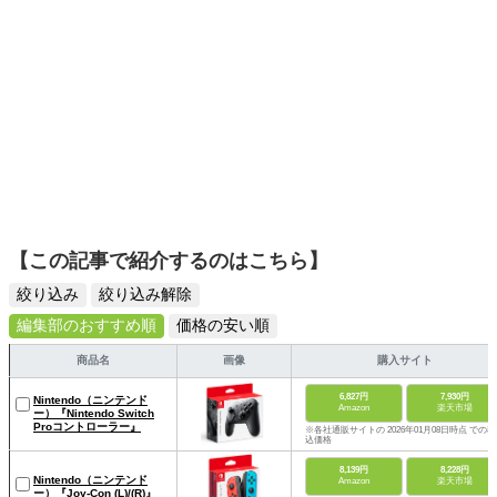
【この記事で紹介するのはこちら】
絞り込み
絞り込み解除
編集部のおすすめ順
価格の安い順
商品名
画像
購入サイト
6,827円
7,930円
Nintendo（ニンテンド
Amazon
楽天市場
ー）『Nintendo Switch
Proコントローラー』
※各社通販サイトの 2026年01月08日時点 での税
込価格
8,139円
8,228円
Nintendo（ニンテンド
Amazon
楽天市場
ー）『Joy-Con (L)/(R)』