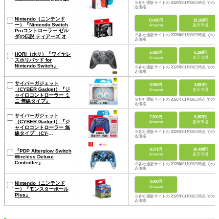
※各社通販サイトの 2026年01月08日時点 での税
込価格
Nintendo（ニンテンド
10,480円
13,162円
ー）『Nintendo Switch
Amazon
楽天市場
Proコントローラー ゼル
※各社通販サイトの 2026年01月08日時点 での税
ダの伝説 ティアーズ オブ
込価格
ザ キングダムエディショ
ン』
6,028円
6,180円
HORI（ホリ）『ワイヤレ
Amazon
楽天市場
スホリパッド for
Nintendo Switch』
※各社通販サイトの 2026年01月08日時点 での税
込価格
サイバーガジェット
3,960円
3,881円
（CYBER Gadget）『ジ
Amazon
楽天市場
ャイロコントローラー ミ
※各社通販サイトの 2026年01月08日時点 での税
ニ 無線タイプ』
込価格
サイバーガジェット
7,500円
5,357円
（CYBER Gadget）『ジ
Amazon
楽天市場
ャイロコントローラー 無
※各社通販サイトの 2026年01月08日時点 での税
線タイプ （CY-
込価格
NSGYCWL）』
9,071円
10,439円
『PDP Afterglow Switch
Amazon
楽天市場
Wireless Deluxe
Controller』
※各社通販サイトの 2026年01月08日時点 での税
込価格
3,000円
Nintendo（ニンテンド
Amazon
ー）『モンスターボール
Plus』
※各社通販サイトの 2026年01月08日時点 での税
込価格