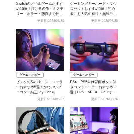
Switchのノベルゲームおすす
ゲーミングキーボード・マウ
め16選！泣ける名作・ミステ
スセットおすすめ5選！初心
リー・ホラー・恋愛まで神ゲ
者にも人気の有線・無線モデ
ーも
ルを比較
更新日:2026/06/30
更新日:2026/06/28
ゲーム・ホビー
ゲーム・ホビー
ピンクのSwitchコントローラ
PS4・PS5向け背面ボタン付
ーおすすめ5選！かわいいプ
きコントローラーおすすめ11
ロコン・純正Joy-Conも
選｜FPS・APEX・CoDで勝
率アップ！PS5・PC対応も
更新日:2026/06/27
更新日:2026/06/26