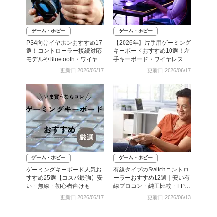
ゲーム・ホビー
ゲーム・ホビー
PS4向けイヤホンおすすめ17
【2026年】片手用ゲーミング
選！コントローラー接続対応
キーボードおすすめ10選！左
モデルやBluetooth・ワイヤレ
手キーボード・ワイヤレス対
ス対応機種も
応モデルも
更新日:2026/06/17
更新日:2026/06/17
ゲーム・ホビー
ゲーム・ホビー
ゲーミングキーボード人気お
有線タイプのSwitchコントロ
すすめ25選【コスパ最強】安
ーラーおすすめ12選｜安い有
い・無線・初心者向けも
線プロコン・純正比較・FPS
向けも
更新日:2026/06/17
更新日:2026/06/13