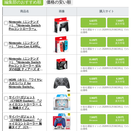
編集部のおすすめ順
価格の安い順
商品名
画像
購入サイト
6,827円
7,930円
Nintendo（ニンテンド
Amazon
楽天市場
ー）『Nintendo Switch
Proコントローラー』
※各社通販サイトの 2026年01月08日時点 での税
込価格
8,139円
8,228円
Nintendo（ニンテンド
Amazon
楽天市場
ー）『Joy-Con (L)/(R)』
※各社通販サイトの 2026年01月08日時点 での税
込価格
Nintendo（ニンテンド
10,480円
13,162円
ー）『Nintendo Switch
Amazon
楽天市場
Proコントローラー ゼル
※各社通販サイトの 2026年01月08日時点 での税
ダの伝説 ティアーズ オブ
込価格
ザ キングダムエディショ
ン』
6,028円
6,180円
HORI（ホリ）『ワイヤレ
Amazon
楽天市場
スホリパッド for
Nintendo Switch』
※各社通販サイトの 2026年01月08日時点 での税
込価格
サイバーガジェット
3,960円
3,881円
（CYBER Gadget）『ジ
Amazon
楽天市場
ャイロコントローラー ミ
※各社通販サイトの 2026年01月08日時点 での税
ニ 無線タイプ』
込価格
サイバーガジェット
7,500円
5,357円
（CYBER Gadget）『ジ
Amazon
楽天市場
ャイロコントローラー 無
※各社通販サイトの 2026年01月08日時点 での税
線タイプ （CY-
込価格
NSGYCWL）』