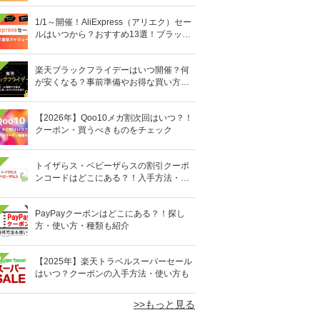
1/1～開催！AliExpress（アリエク）セー
ルはいつから？おすすめ13選！ブラック
マンデーセールや独身の日セールも紹
介！
楽天ブラックフライデーはいつ開催？何
が安くなる？事前準備やお得な買い方も
解説
【2026年】Qoo10メガ割次回はいつ？！
クーポン・買うべきものをチェック
トイザらス・ベビーザらスの割引クーポ
ンコードはどこにある？！入手方法・セ
ール情報も
PayPayクーポンはどこにある？！探し
方・使い方・種類も紹介
0
【2025年】楽天トラベルスーパーセール
はいつ？クーポンの入手方法・使い方も
>>もっと見る