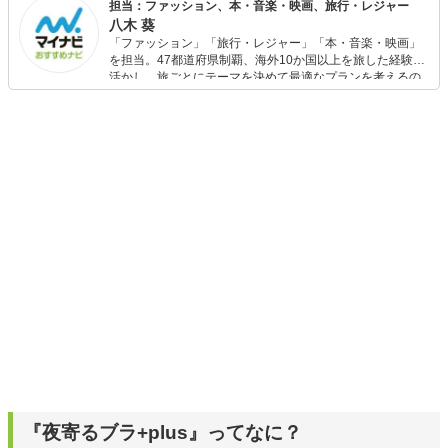
担当：ファッション、本・音楽・映画、旅行・レジャー
八木 葵
「ファッション」「旅行・レジャー」「本・音楽・映画」
を担当。47都道府県制覇、海外10か国以上を旅した経験を
活かし、旅ごとにテーマを決めて最適なプランを考えるの
が得意。また、アパレルショップでの販売経験もあり。誰
でも手軽に楽しめるプチプラとトレンドを取り入れたコー
ディネートを提案します。本や映画から受けたインスピレ
ーションを日常や仕事に活かすことを大切にし、記事では
そんな視点から選んだおすすめ作品やアイテムを紹介しま
す。
『夜寄るブラ+plus』ってなに？