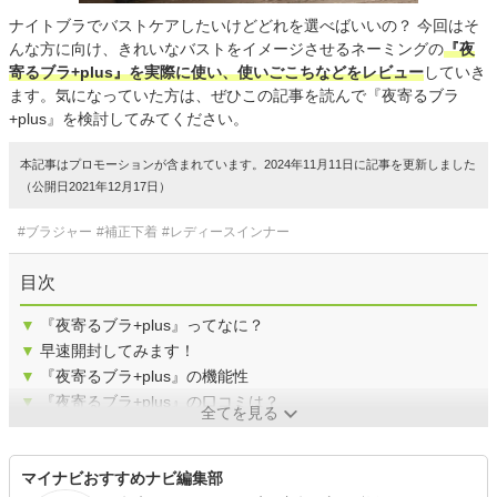
ナイトブラでバストケアしたいけどどれを選べばいいの？ 今回はそ
んな方に向け、きれいなバストをイメージさせるネーミングの
『夜
寄るブラ+plus』を実際に使い、使いごこちなどをレビュー
していき
ます。気になっていた方は、ぜひこの記事を読んで『夜寄るブラ
+plus』を検討してみてください。
本記事はプロモーションが含まれています。2024年11月11日に記事を更新しました
（公開日2021年12月17日）
#ブラジャー
#補正下着
#レディースインナー
目次
▼
『夜寄るブラ+plus』ってなに？
▼
早速開封してみます！
▼
『夜寄るブラ+plus』の機能性
▼
『夜寄るブラ+plus』の口コミは？
全てを見る
マイナビおすすめナビ編集部