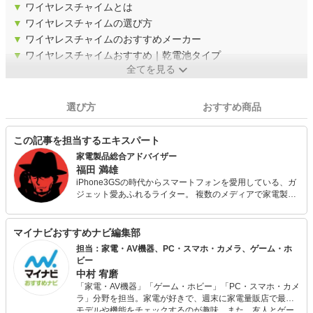
▼
ワイヤレスチャイムとは
▼
ワイヤレスチャイムの選び方
▼
ワイヤレスチャイムのおすすめメーカー
▼
ワイヤレスチャイムおすすめ｜乾電池タイプ
全てを見る
選び方
おすすめ商品
この記事を担当するエキスパート
家電製品総合アドバイザー
福田 満雄
iPhone3GSの時代からスマートフォンを愛用している、ガ
ジェット愛あふれるライター。 複数のメディアで家電製品
の記事を担当、シンプルでわかりやすい文章がモットー。
冷蔵庫からオーディオ、パソコンまで、幅広く知識を問わ
れる家電製品総合アドバイザー試験に一発合格。 最新機種
マイナビおすすめナビ編集部
が好きなのはもちろん、過去の名機を安価に楽しむのも好
担当：家電・AV機器、PC・スマホ・カメラ、ゲーム・ホ
き。
ビー
中村 宥磨
「家電・AV機器」「ゲーム・ホビー」「PC・スマホ・カメ
ラ」分野を担当。家電が好きで、週末に家電量販店で最新
モデルや機能をチェックするのが趣味。また、友人とゲー