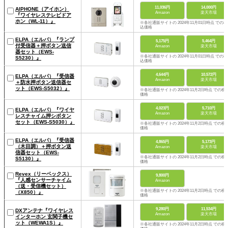
11,036円
14,000円
AIPHONE（アイホン）
Amazon
楽天市場
『ワイヤレステレビドア
ホン（WL-11）』
※各社通販サイトの 2024年11月01日時点 での税
込価格
ELPA（エルパ）『ランプ
5,175円
5,464円
付受信器＋押ボタン送信
Amazon
楽天市場
器セット（EWS-
※各社通販サイトの 2024年11月01日時点 での税
S5230）』
込価格
4,644円
10,572円
ELPA（エルパ）『受信器
Amazon
楽天市場
＋防水押ボタン送信器セ
ット（EWS-S5032）』
※各社通販サイトの 2024年11月2日時点 での税
価格
4,023円
5,710円
ELPA（エルパ）『ワイヤ
Amazon
楽天市場
レスチャイム押シボタン
セット（EWS-S5030）』
※各社通販サイトの 2024年11月2日時点 での税
価格
ELPA（エルパ）『受信器
4,865円
5,173円
（木目調）＋押ボタン送
Amazon
楽天市場
信器セット（EWS-
※各社通販サイトの 2024年11月2日時点 での税
S5130）』
価格
Revex（リーベックス）
9,800円
『人感センサーチャイム
Amazon
（送・受信機セット）
※各社通販サイトの 2024年11月2日時点 での税
（X850）』
価格
9,280円
11,534円
DXアンテナ『ワイヤレス
Amazon
楽天市場
インターホン 玄関子機セ
ット（WEWA1S）』
※各社通販サイトの 2024年11月2日時点 での税