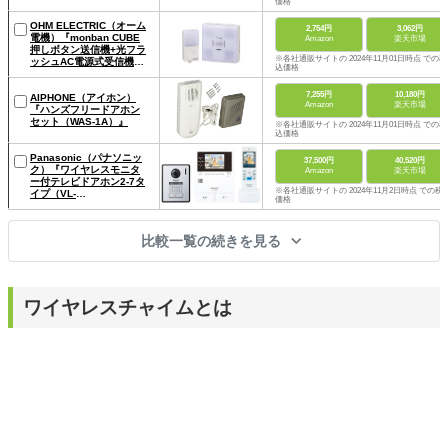
価格
OHM ELECTRIC（オーム
2,754円
3,062円
電機）『monban CUBE
Amazon
楽天市場
押しボタン送信機+光フラ
※各社通販サイトの 2024年11月01日時点 での税
ッシュAC電源式受信機
込価格
（OCH-SET23）』
7,255円
10,180円
AIPHONE（アイホン）
Amazon
楽天市場
『ハンズフリードアホン
セット（WAS-1A）』
※各社通販サイトの 2024年11月01日時点 での税
込価格
Panasonic（パナソニッ
37,500円
40,520円
ク）『ワイヤレスモニタ
Amazon
楽天市場
ー付テレビドアホン2-7タ
※各社通販サイトの 2024年11月2日時点 での税
イプ（VL-
価格
SWZ300KF）』
比較一覧の続きを見る
ワイヤレスチャイムとは