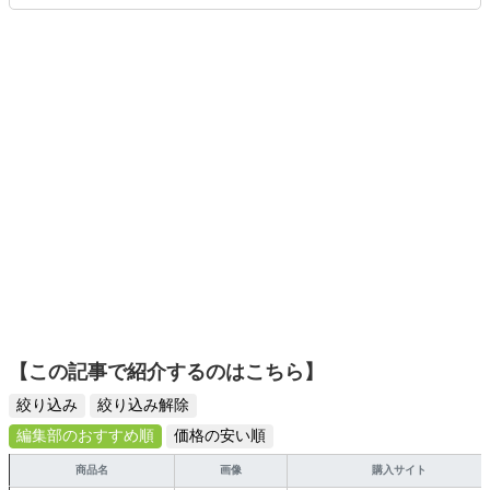
ムを楽しみながら、新作タイトルやイベント情報もいち早
くキャッチ。記事を通して、生活の質を底上げしてくれる
スタイリッシュで使いやすい家電や、みんなで楽しめるゲ
ームを発信していきます！
【この記事で紹介するのはこちら】
絞り込み
絞り込み解除
編集部のおすすめ順
価格の安い順
商品名
画像
購入サイト