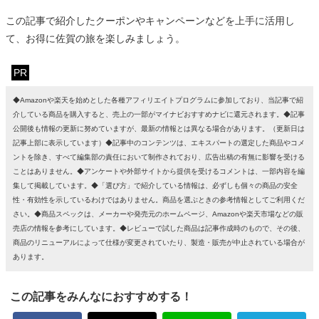
この記事で紹介したクーポンやキャンペーンなどを上手に活用し
て、お得に佐賀の旅を楽しみましょう。
PR
◆Amazonや楽天を始めとした各種アフィリエイトプログラムに参加しており、当記事で紹
介している商品を購入すると、売上の一部がマイナビおすすめナビに還元されます。◆記事
公開後も情報の更新に努めていますが、最新の情報とは異なる場合があります。（更新日は
記事上部に表示しています）◆記事中のコンテンツは、エキスパートの選定した商品やコメ
ントを除き、すべて編集部の責任において制作されており、広告出稿の有無に影響を受ける
ことはありません。◆アンケートや外部サイトから提供を受けるコメントは、一部内容を編
集して掲載しています。◆「選び方」で紹介している情報は、必ずしも個々の商品の安全
性・有効性を示しているわけではありません。商品を選ぶときの参考情報としてご利用くだ
さい。◆商品スペックは、メーカーや発売元のホームページ、Amazonや楽天市場などの販
売店の情報を参考にしています。◆レビューで試した商品は記事作成時のもので、その後、
商品のリニューアルによって仕様が変更されていたり、製造・販売が中止されている場合が
あります。
この記事をみんなにおすすめする！