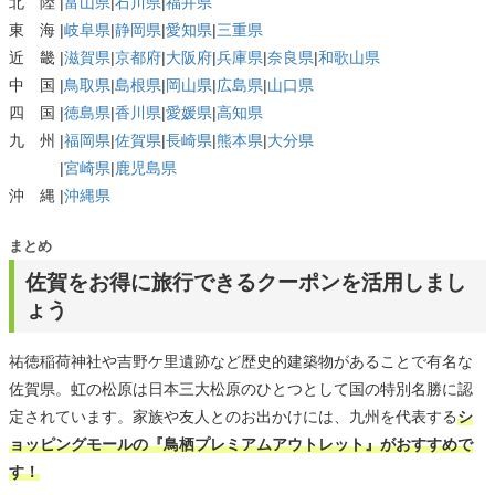
北 陸 |
富山県
|
石川県
|
福井県
東 海 |
岐阜県
|
静岡県
|
愛知県
|
三重県
近 畿 |
滋賀県
|
京都府
|
大阪府
|
兵庫県
|
奈良県
|
和歌山県
中 国 |
鳥取県
|
島根県
|
岡山県
|
広島県
|
山口県
四 国 |
徳島県
|
香川県
|
愛媛県
|
高知県
九 州 |
福岡県
|
佐賀県
|
長崎県
|
熊本県
|
大分県
|
宮崎県
|
鹿児島県
沖 縄 |
沖縄県
まとめ
佐賀をお得に旅行できるクーポンを活用しまし
ょう
祐徳稲荷神社や吉野ケ里遺跡など歴史的建築物があることで有名な
佐賀県。虹の松原は日本三大松原のひとつとして国の特別名勝に認
定されています。家族や友人とのお出かけには、九州を代表する
シ
ョッピングモールの『鳥栖プレミアムアウトレット』がおすすめで
す！