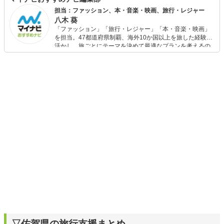
担当：ファッション、本・音楽・映画、旅行・レジャー
八木 葵
「ファッション」「旅行・レジャー」「本・音楽・映画」
を担当。47都道府県制覇、海外10か国以上を旅した経験を
活かし、旅ごとにテーマを決めて最適なプランを考えるの
が得意。また、アパレルショップでの販売経験もあり。誰
でも手軽に楽しめるプチプラとトレンドを取り入れたコー
ディネートを提案します。本や映画から受けたインスピレ
ーションを日常や仕事に活かすことを大切にし、記事では
そんな視点から選んだおすすめ作品やアイテムを紹介しま
す。
▽佐賀県の旅行支援まとめ