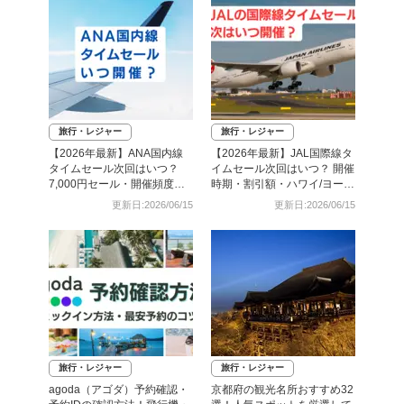
旅行・レジャー
旅行・レジャー
【2026年最新】ANA国内線
【2026年最新】JAL国際線タ
タイムセール次回はいつ？
イムセール次回はいつ？ 開催
7,000円セール・開催頻度・
時期・割引額・ハワイ/ヨーロ
予約攻略まとめ
ッパ路線まとめ
更新日:2026/06/15
更新日:2026/06/15
旅行・レジャー
旅行・レジャー
agoda（アゴダ）予約確認・
京都府の観光名所おすすめ32