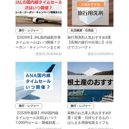
旅行・レジャー
生活雑貨・日用品
【2026年】JAL国内線航空券
旅行用洗剤人気おすすめ9選
タイムセールはいつ開催？ク
【長期の旅行や出張に】小分
ーポン・キャンペーンまとめ
けでコンパクト
更新日:2026/06/30
更新日:2026/06/24
旅行・レジャー
旅行・レジャー
【2026年最新】ANA国内線
箱根のお土産人気おすすめ9
タイムセール次回はいつ？
選！定番・日持ちするもの・
7,000円セール・開催頻度・
ばらまき用個包装タイプも
予約攻略まとめ