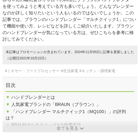
を使ってみようと考えている方も多いでしょう。どんなブレンダー
なのか詳しく知りたいという人もいるのではないでしょうか。この
記事では、ブラウンのハンドブレンダー「マルチクイック1」につい
て機能や使い方、レシピなどを詳しくご紹介いたします。ブラウン
のハンドブレンダーが気になっている方は、ぜひこちらを参考に検
討してみてください。
本記事はプロモーションが含まれています。2024年11月05日に記事を更新しました
（公開日2021年10月22日）
#ミキサー・フードプロセッサー
#生活家電
#キッチン・調理家電
目次
▼
ハンドブレンダーとは
▼
人気家電ブランドの「BRAUN（ブラウン）」
▼
「ハンドブレンダー マルチクイック1（MQ100）」の評判
は？
▼
BRAUNマルチクイック1の使用方法
全てを見る