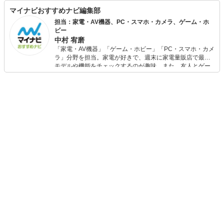
マイナビおすすめナビ編集部
担当：家電・AV機器、PC・スマホ・カメラ、ゲーム・ホ
ビー
中村 宥磨
「家電・AV機器」「ゲーム・ホビー」「PC・スマホ・カメ
ラ」分野を担当。家電が好きで、週末に家電量販店で最新
モデルや機能をチェックするのが趣味。また、友人とゲー
ムを楽しみながら、新作タイトルやイベント情報もいち早
くキャッチ。記事を通して、生活の質を底上げしてくれる
スタイリッシュで使いやすい家電や、みんなで楽しめるゲ
ームを発信していきます！