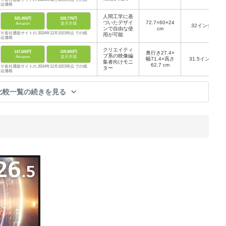
込価格
人間工学に基
325,455円
328,776円
づいたデザイ
72.7×60×24
Amazon
楽天市場
32インチ
ンで自由な使
cm
※各社通販サイトの 2024年12月10日時点 での税
用が可能
込価格
クリエイティ
147,600円
109,800円
奥行き27.4×
ブ系の映像編
Amazon
楽天市場
幅71.4×高さ
31.5インチ
集者向けモニ
62.7 cm
※各社通販サイトの 2024年12月10日時点 での税
ター
込価格
比較一覧の続きを見る