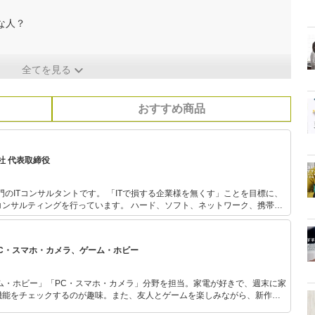
な人？
全てを見る
おすすめ商品
社 代表取締役
です。 「ITで損する企業様を無くす」ことを目標に、
を行っています。 ハード、ソフト、ネットワーク、携帯電
営支援等々、ITに関わる様々なご要望にワンストップで対応させていただ
PC・スマホ・カメラ、ゲーム・ホビー
ム・ホビー」「PC・スマホ・カメラ」分野を担当。家電が好きで、週末に家
機能をチェックするのが趣味。また、友人とゲームを楽しみながら、新作タ
いち早くキャッチ。記事を通して、生活の質を底上げしてくれるスタイリッ