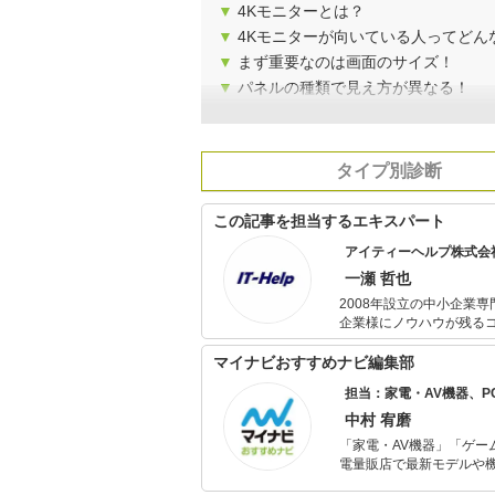
▼
4Kモニターとは？
▼
4Kモニターが向いている人ってどん
▼
まず重要なのは画面のサイズ！
▼
パネルの種類で見え方が異なる！
タイプ別診断
この記事を担当するエキスパート
アイティーヘルプ株式会
一瀬 哲也
2008年設立の中小企業専門のITコンサルタント
企業様にノウハウが残るコンサルティング
話、ウェブサイト構築・運
きます。
マイナビおすすめナビ編集部
担当：家電・AV機器、
中村 宥磨
「家電・AV機器」「ゲー
電量販店で最新モデルや
イトルやイベント情報も