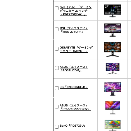
Dell（デル）『ゲーミン
グモニター 27インチ
（AW2725QF-A）』
MSI（エムエスアイ）
『MAG 274UPF』
GIGABYTE『ゲーミング
モニター（M32U）』
ASUS（エイスース）
『PG32UCDM』
LG『32GS95UE-B』
ASUS（エイスース）
『ProArt PA279CRV』
BenQ『PD2725U』