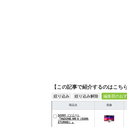
シュで使いやすい家電や
【この記事で紹介するのはこち
絞り込み
絞り込み解除
編集部のお
商品名
画像
SONY（ソニー）
『INZONE M9 II（SDM-
27U9M2）』