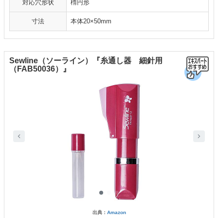
対応穴形状
楕円形
寸法
本体20×50mm
Sewline（ソーライン）『糸通し器 細針用
（FAB50036）』
出典：
Amazon