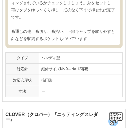
ィングされているかチェックしましょう。糸をセットし、
再びタブをゆっ〜くり押し、抵抗なく下まで押せれば完了
です。
糸通しの他、糸切り、糸拾い、下部キャップを取り外すと
針などを収納するポケットもついています。
タイプ
ハンディ型
対応針
細針サイズNo.9～No.12専用
対応穴形状
楕円形
寸法
ー
CLOVER（クロバー）『ニッティングスレダ
ー』