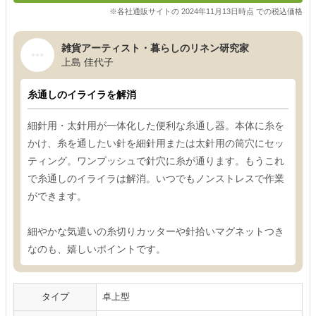
※各社通販サイトの 2024年11月13日時点 での税込価格
雑貨アーティスト・暮らしのリネン研究家
上島 佳代子
糸通しのイライラを解消
細針用・太針用が一体化した便利な糸通し器。本体に糸を
かけ、糸を通したい針を細針用または太針用の筒穴にセッ
ティング。ワンプッシュで針穴に糸が通ります。もうこれ
で糸通しのイライラは解消。いつでもノンストレスで作業
ができます。
細やかな気遣いの糸切りカッターや針拾いマグネットつき
なのも、嬉しいポイントです。
タイプ
卓上型