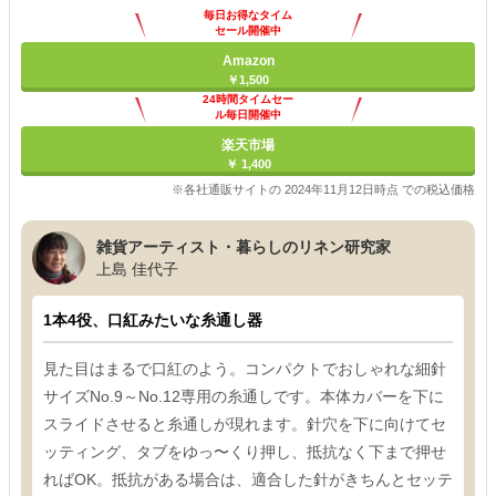
毎日お得なタイム
セール開催中
Amazon
￥1,500
24時間タイムセー
ル毎日開催中
楽天市場
￥ 1,400
※各社通販サイトの 2024年11月12日時点 での税込価格
雑貨アーティスト・暮らしのリネン研究家
上島 佳代子
1本4役、口紅みたいな糸通し器
見た目はまるで口紅のよう。コンパクトでおしゃれな細針
サイズNo.9～No.12専用の糸通しです。本体カバーを下に
スライドさせると糸通しが現れます。針穴を下に向けてセ
ッティング、タブをゆっ〜くり押し、抵抗なく下まで押せ
ればOK。抵抗がある場合は、適合した針がきちんとセッテ