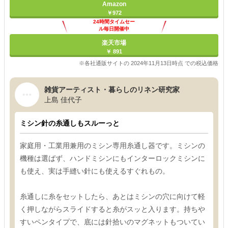
Amazon
￥972
24時間タイムセー
ル毎日開催中
楽天市場
￥ 891
※各社通販サイトの 2024年11月13日時点 での税込価格
雑貨アーティスト・暮らしのリネン研究家
上島 佳代子
ミシン針の糸通しもスルーっと
家庭用・工業用兼用のミシン専用糸通し器です。ミシンの
機種は選ばず、ハンドミシンにもインターロックミシンに
も使え、実は手縫い針にも使えるすぐれもの。
糸通しに糸をセットしたら、あとはミシンの穴に向けて軽
く押しながらスライドすると糸がスッと入ります。持ちや
すいペンタイプで、底には針拾いのマグネットもついてい