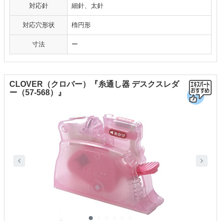
対応針
細針、太針
対応穴形状
楕円形
寸法
ー
CLOVER（クロバー）『糸通し器 デスクスレダ
ー（57-568）』