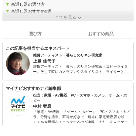
▼
糸通し器の選び方
▼
糸通し器おすすめ9選
全てを見る
選び方
おすすめ商品
この記事を担当するエキスパート
雑貨アーティスト・暮らしのリネン研究家
上島 佳代子
雑貨アーティスト・暮らしのリネン研究家・コピーライタ
ー。そして時にカメラマンやスタイリスト、ライターとし
て、広告や雑誌、テレビやWebなど様々なメディアのニー
ズに応えるクリエイター。世界のリネンを巡る旅をライフ
ワークに、リネンの歴史や現在のリネン産業についても造
マイナビおすすめナビ編集部
詣を深める。NHK『美の壷』のテーマ「麻」に出演。雑貨
担当：家電・AV機器、PC・スマホ・カメラ、ゲーム・ホ
アーティストとして企業との商品開発や保育士・幼稚園教
ビー
諭のための雑誌にも携わり、小学生の雑貨教室、母親のた
中村 宥磨
めの雑貨教室、リネンの教室など、雑貨を通して暮らしを
「家電・AV機器」「ゲーム・ホビー」「PC・スマホ・カメ
楽しむ活動も行っている。またワイヤーワークや木工、ソ
ラ」分野を担当。家電が好きで、週末に家電量販店で最新
ーイングなど様々な素材の作品をメディアやワークショッ
モデルや機能をチェックするのが趣味。また、友人とゲー
プを通して発表するなど、多岐に渡って活動中。『アトリ
ムを楽しみながら、新作タイトルやイベント情報もいち早
エ ペルメル』主宰。
くキャッチ。記事を通して、生活の質を底上げしてくれる