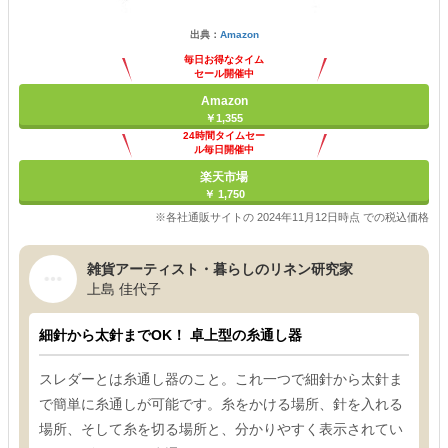
出典：
Amazon
毎日お得なタイム
セール開催中
Amazon
￥1,355
24時間タイムセー
ル毎日開催中
楽天市場
￥ 1,750
※各社通販サイトの 2024年11月12日時点 での税込価格
雑貨アーティスト・暮らしのリネン研究家
上島 佳代子
細針から太針までOK！ 卓上型の糸通し器
スレダーとは糸通し器のこと。これ一つで細針から太針ま
で簡単に糸通しが可能です。糸をかける場所、針を入れる
場所、そして糸を切る場所と、分かりやすく表示されてい