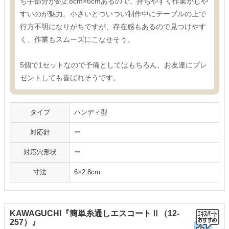
ち手部分が約2.8cm×6cmあるので、持ちやすく作業がしや
すいのが魅力。小さいとついつい制作中にテーブルの上で
行方不明になりがちですが、存在感もあるので見つけやす
く、作業もスムーズにこなせそう。
5個で1セットなので予備としてはもちろん、お友達にプレ
ゼントしても喜ばれそうです。
タイプ
ハンディ型
対応針
ー
対応穴形状
ー
寸法
6×2.8cm
KAWAGUCHI『簡単糸通しエスコートⅡ（12-
257）』