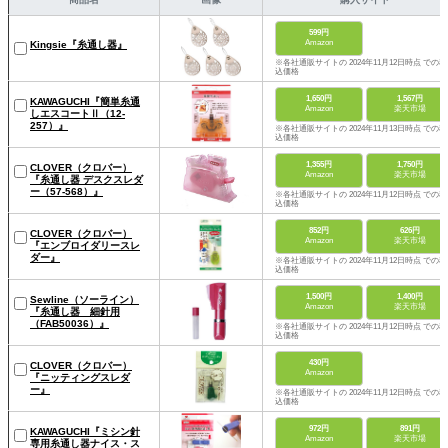
599円
Amazon
Kingsie『糸通し器』
※各社通販サイトの 2024年11月12日時点 での税
込価格
1,650円
1,567円
KAWAGUCHI『簡単糸通
Amazon
楽天市場
しエスコートⅡ（12-
257）』
※各社通販サイトの 2024年11月13日時点 での税
込価格
1,355円
1,750円
CLOVER（クロバー）
Amazon
楽天市場
『糸通し器 デスクスレダ
ー（57-568）』
※各社通販サイトの 2024年11月12日時点 での税
込価格
852円
626円
CLOVER（クロバー）
Amazon
楽天市場
『エンブロイダリースレ
ダー』
※各社通販サイトの 2024年11月12日時点 での税
込価格
1,500円
1,400円
Sewline（ソーライン）
Amazon
楽天市場
『糸通し器 細針用
（FAB50036）』
※各社通販サイトの 2024年11月12日時点 での税
込価格
430円
CLOVER（クロバー）
Amazon
『ニッティングスレダ
ー』
※各社通販サイトの 2024年11月12日時点 での税
込価格
972円
891円
KAWAGUCHI『ミシン針
Amazon
楽天市場
専用糸通し器ナイス・ス