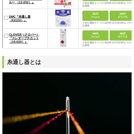
ルー （12-252）』
※各社通販サイトの 2024年11月13日時点 での税
込価格
352円
330円
DMC『糸通し器
Amazon
楽天市場
（6112U）』
※各社通販サイトの 2024年11月13日時点 での税
込価格
480円
360円
CLOVER（クロバー）
Amazon
楽天市場
『スレダープチカット
（15-020）』
※各社通販サイトの 2024年11月12日時点 での税
込価格
糸通し器とは