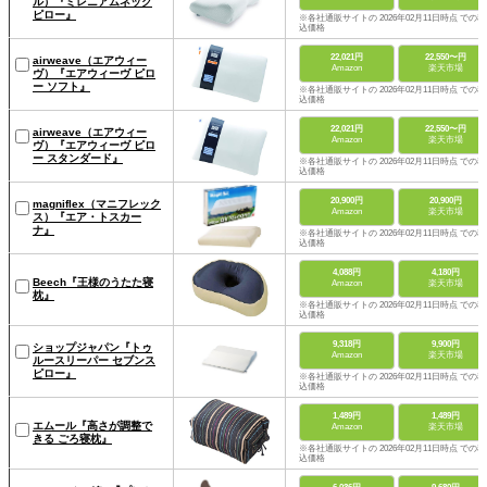
ル）『ミレニアムネック
ピロー』
※各社通販サイトの 2026年02月11日時点 での税
込価格
22,021円
22,550〜円
airweave（エアウィー
Amazon
楽天市場
ヴ）『エアウィーヴ ピロ
ー ソフト』
※各社通販サイトの 2026年02月11日時点 での税
込価格
22,021円
22,550〜円
airweave（エアウィー
Amazon
楽天市場
ヴ）『エアウィーヴ ピロ
ー スタンダード』
※各社通販サイトの 2026年02月11日時点 での税
込価格
20,900円
20,900円
magniflex（マニフレック
Amazon
楽天市場
ス）『エア・トスカー
ナ』
※各社通販サイトの 2026年02月11日時点 での税
込価格
4,088円
4,180円
Beech『王様のうたた寝
Amazon
楽天市場
枕』
※各社通販サイトの 2026年02月11日時点 での税
込価格
9,318円
9,900円
ショップジャパン『トゥ
Amazon
楽天市場
ルースリーパー セブンス
ピロー』
※各社通販サイトの 2026年02月11日時点 での税
込価格
1,489円
1,489円
エムール『高さが調整で
Amazon
楽天市場
きる ごろ寝枕』
※各社通販サイトの 2026年02月11日時点 での税
込価格