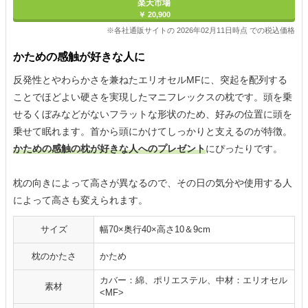
楽天市場
￥ 20,900
※各社通販サイトの 2026年02月11日時点 での税込価格
かための感触が好きな人に
反発性とやわらかさを兼ねたエリオセルMFに、突起を配列する
ことでほどよい硬さを実現したマニフレックスの枕です。頭を乗
せるくぼみなどがないフラットな形状のため、好みの位置に頭を
乗せて眠れます。首から頭にかけてしっかりと支えるのが特徴。
かための感触の枕が好きな人へのプレゼント
にぴったりです。
枕の向きによって高さが異なるので、その日の気分や使用する人
によって高さも変えられます。
サイズ
幅70×奥行40×高さ10＆9cm
枕のかたさ
かため
カバー：綿、ポリエステル、中材：エリオセル
素材
<MF>