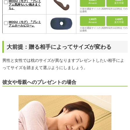
6,036円
9,680円
MOGU（モグ）『プレミ
Amazon
楽天市場
アム気持ちいい抱きまく
ら』
※各社通販サイトの 2026年02月11日時点 での税
込価格
1,900円
2,420円
MOGU（モグ）『プレミ
Amazon
楽天市場
アムホールピロー』
※各社通販サイトの 2026年02月11日時点 での税
込価格
大前提：贈る相手によってサイズが変わる
男性と女性では枕のサイズが異なりますプレゼントしたい相手によ
ってサイズを踏まえて選ぶようにしましょう。
彼女や母親へのプレゼントの場合