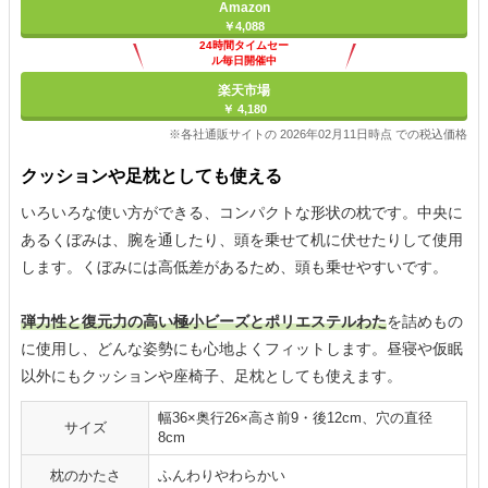
Amazon
￥4,088
24時間タイムセー
ル毎日開催中
楽天市場
￥ 4,180
※各社通販サイトの 2026年02月11日時点 での税込価格
クッションや足枕としても使える
いろいろな使い方ができる、コンパクトな形状の枕です。中央に
あるくぼみは、腕を通したり、頭を乗せて机に伏せたりして使用
します。くぼみには高低差があるため、頭も乗せやすいです。
弾力性と復元力の高い極小ビーズとポリエステルわた
を詰めもの
に使用し、どんな姿勢にも心地よくフィットします。昼寝や仮眠
以外にもクッションや座椅子、足枕としても使えます。
幅36×奥行26×高さ前9・後12cm、穴の直径
サイズ
8cm
枕のかたさ
ふんわりやわらかい