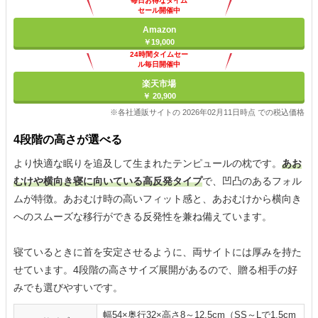
毎日お得なタイム
セール開催中
Amazon
￥19,000
24時間タイムセー
ル毎日開催中
楽天市場
￥ 20,900
※各社通販サイトの 2026年02月11日時点 での税込価格
4段階の高さが選べる
より快適な眠りを追及して生まれたテンピュールの枕です。
あお
むけや横向き寝に向いている高反発タイプ
で、凹凸のあるフォル
ムが特徴。あおむけ時の高いフィット感と、あおむけから横向き
へのスムーズな移行ができる反発性を兼ね備えています。
寝ているときに首を安定させるように、両サイトには厚みを持た
せています。4段階の高さサイズ展開があるので、贈る相手の好
みでも選びやすいです。
幅54×奥行32×高さ8～12.5cm（SS～Lで1.5cm