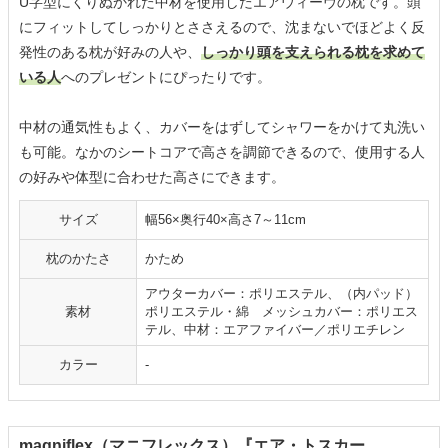
U字型にくりぬかれた中材を使用したエアウィーヴの枕です。頭
にフィットしてしっかりとささえるので、沈まないでほどよく反
発性のある枕が好みの人や、
しっかり頭を支えられる枕を求めて
いる人
へのプレゼントにぴったりです。
中材の通気性もよく、カバーをはずしてシャワーをかけて丸洗い
も可能。なかのシートコアで高さを調節できるので、使用する人
の好みや体型に合わせた高さにできます。
サイズ
幅56×奥行40×高さ7～11cm
枕のかたさ
かため
アウターカバー：ポリエステル、（内パッド）
素材
ポリエステル・綿 メッシュカバー：ポリエス
テル、中材：エアファイバー／ポリエチレン
カラー
-
magniflex（マニフレックス）『エア・トスカー