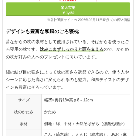
楽天市場
￥ 1,489
※各社通販サイトの 2026年02月11日時点 での税込価格
デザインも豊富な和風のごろ寝枕
昔ながらの枕の素材として使用されている、そばがらを使ったご
ろ寝用の枕です。
沈みこまずしっかりと頭を支える
ので、かため
の枕が好みの人へのプレゼントに向いています。
紐の結び目の強さによって枕の高さを調節できるので、使う人や
シーンに応じた高さに変えられるのも魅力。和風テイストのデザ
インも豊富にそろっています。
サイズ
幅25×奥行18×高さ8～12cm
枕のかたさ
かため
素材
側地：綿、中材：天然そばがら（燻蒸処理済）
こん（縞木綿）、えんじ（縞木綿）、あお（麻