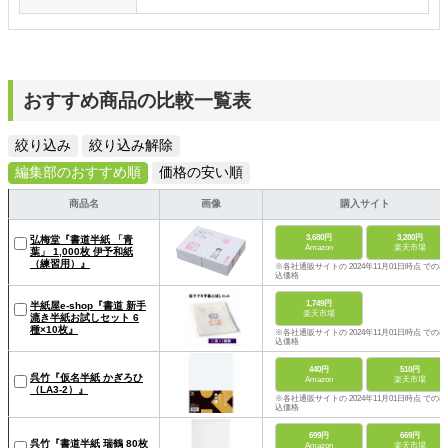
おすすめ商品の比較一覧表
絞り込み
絞り込み解除
編集部のおすすめ順
価格の安い順
商品名
画像
購入サイト
3,680円
3,280円
弘梅堂『書道半紙 「青
Amazon
楽天市場
葉」 1,000枚 伊予和紙
（練習用）』
※各社通販サイトの 2024年11月01日時点 での税
込価格
1,749円
半紙屋e-shop『書道 新手
楽天市場
漉き半紙お試しセット 6
種×10枚』
※各社通販サイトの 2024年11月01日時点 での税
込価格
440円
510円
呉竹『仮名半紙 かぎろひ
Amazon
楽天市場
（LA3-2）』
※各社通販サイトの 2024年11月01日時点 での税
込価格
699円
669円
呉竹『書道半紙 瑞鶴 80枚
Amazon
楽天市場