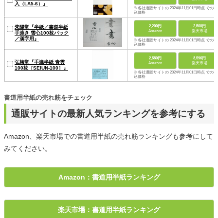
入（LA5-6）』
※各社通販サイトの 2024年11月01日時点 での税
込価格
2,200円
2,500円
朱陽堂『半紙／書道半紙
Amazon
楽天市場
手漉き 雪心100枚パック
／漢字用』
※各社通販サイトの 2024年11月01日時点 での税
込価格
2,580円
3,596円
弘梅堂『手漉半紙 青雲
Amazon
楽天市場
100枚［SEIUN-100］』
※各社通販サイトの 2024年11月01日時点 での税
込価格
書道用半紙の売れ筋をチェック
通販サイトの最新人気ランキングを参考にする
Amazon、楽天市場での書道用半紙の売れ筋ランキングも参考にして
みてください。
Amazon：書道用半紙ランキング
楽天市場：書道用半紙ランキング