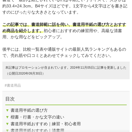
約33.4×24.3cm。B4サイズほどです。1文字から4文字ほどを書き記
すのにぴったりな大きさとなっています。
この記事では、書道師範に話を伺い、書道用半紙の選び方とおすす
め商品を紹介します。
初心者におすすめの練習用や、高級な清書
用、かな用などをピックアップ。
後半には、比較一覧表や通販サイトの最新人気ランキングもあるの
で、売れ筋や口コミとあわせてチェックしてみてください。
本記事はプロモーションが含まれています。2024年11月05日に記事を更新しました
（公開日2020年09月30日）
#書道用品
目次
▼
書道用半紙の選び方
▼
楷書・行書・かな文字の違い
▼
書道用半紙おすすめ｜練習・初心者用
▼
書道用半紙おすすめ｜清書用