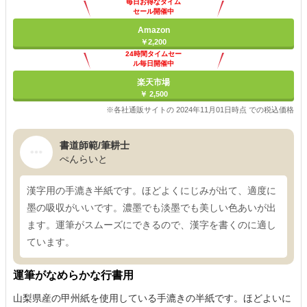
毎日お得なタイム
セール開催中
Amazon
￥2,200
24時間タイムセー
ル毎日開催中
楽天市場
￥ 2,500
※各社通販サイトの 2024年11月01日時点 での税込価格
書道師範/筆耕士
ぺんらいと
漢字用の手漉き半紙です。ほどよくにじみが出て、適度に
墨の吸収がいいです。濃墨でも淡墨でも美しい色あいが出
ます。運筆がスムーズにできるので、漢字を書くのに適し
ています。
運筆がなめらかな行書用
山梨県産の甲州紙を使用している手漉きの半紙です。ほどよいに