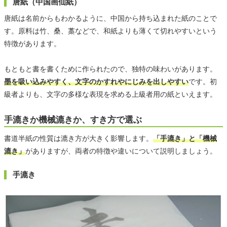
唐紙（中国画仙紙）
唐紙は名前からもわかるように、中国から持ち込まれた紙のことで
す。原料は竹、桑、藁などで、和紙よりも薄くて切れやすいという
特徴があります。
もともと書を書くために作られたので、独特の味わいがあります。
墨を吸い込みやすく、文字のかすれやにじみを出しやすい
です。初
級者よりも、文字の多様な表現を求める上級者用の紙といえます。
手漉きか機械漉きか、すき方で選ぶ
書道半紙の性質は漉き方が大きく影響します。
「手漉き」と「機械
漉き」
がありますが、両者の特徴や違いについて説明しましょう。
手漉き