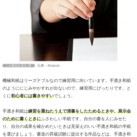
出典：Amazon
この商品を見る
機械和紙はリーズナブルなので練習用に向いています。手漉き和紙
のようににじみやかすれが出ないので、練習用にぴったりです。と
くに
初心者には書きやすい
でしょう。
手漉き和紙は
練習を重ねたうえで清書をしたためるときや、展示会
のために書くときに
ふさわしい半紙です。自分の書を人にみせた
り、自分の成果を確かめたいときは見栄えのいい手漉き和紙の半紙
を選びましょう。書道の昇級試験に提出する作品などは、手漉き和