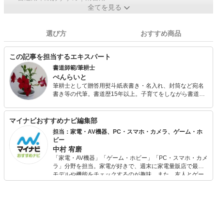
全てを見る
選び方
おすすめ商品
この記事を担当するエキスパート
書道師範/筆耕士
ぺんらいと
筆耕士として贈答用熨斗紙表書き・名入れ、封筒など宛名
書き等の代筆。書道歴15年以上。子育てをしながら書道教
室に通い師範取得。現在書道展覧会の出品にも意欲的に取
り組み中。冠婚葬祭において、前準備等に関する仕事にも
携わっております。
マイナビおすすめナビ編集部
担当：家電・AV機器、PC・スマホ・カメラ、ゲーム・ホ
ビー
中村 宥磨
「家電・AV機器」「ゲーム・ホビー」「PC・スマホ・カメ
ラ」分野を担当。家電が好きで、週末に家電量販店で最新
モデルや機能をチェックするのが趣味。また、友人とゲー
ムを楽しみながら、新作タイトルやイベント情報もいち早
くキャッチ。記事を通して、生活の質を底上げしてくれる
スタイリッシュで使いやすい家電や、みんなで楽しめるゲ
ームを発信していきます！