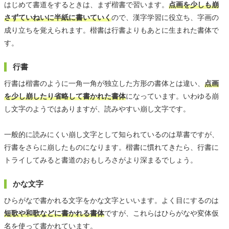
はじめて書道をするときは、まず楷書で習います。
点画を少しも崩
さずていねいに半紙に書いていく
ので、漢字学習に役立ち、字画の
成り立ちを覚えられます。楷書は行書よりもあとに生まれた書体で
す。
行書
行書は楷書のように一角一角が独立した方形の書体とは違い、
点画
を少し崩したり省略して書かれた書体
になっています。いわゆる崩
し文字のようではありますが、読みやすい崩し文字です。
一般的に読みにくい崩し文字として知られているのは草書ですが、
行書をさらに崩したものになります。楷書に慣れてきたら、行書に
トライしてみると書道のおもしろさがより深まるでしょう。
かな文字
ひらがなで書かれる文字をかな文字といいます。よく目にするのは
短歌や和歌などに書かれる書体
ですが、これらはひらがなや変体仮
名を使って書かれています。