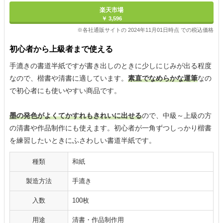
楽天市場
￥ 3,596
※各社通販サイトの 2024年11月01日時点 での税込価格
初心者から上級者まで使える
手漉きの書道半紙ですが書き出しのときに少しにじみが出る程度
なので、楷書や清書に適しています。
素直でなめらかな運筆
なの
で初心者にも使いやすい商品です。
墨の発色がよくてかすれもきれいに出せる
ので、中級～上級の方
の清書や作品制作にも使えます。初心者が一角ずつしっかり楷書
を練習したいときにふさわしい書道半紙です。
種類
和紙
製造方法
手漉き
入数
100枚
用途
清書・作品制作用