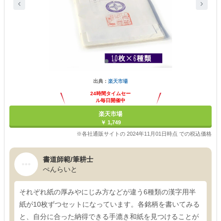
出典：
楽天市場
24時間タイムセー
ル毎日開催中
楽天市場
￥ 1,749
※各社通販サイトの 2024年11月01日時点 での税込価格
書道師範/筆耕士
ぺんらいと
それぞれ紙の厚みやにじみ方などが違う6種類の漢字用半
紙が10枚ずつセットになっています。各銘柄を書いてみる
と、自分に合った納得できる手漉き和紙を見つけることが