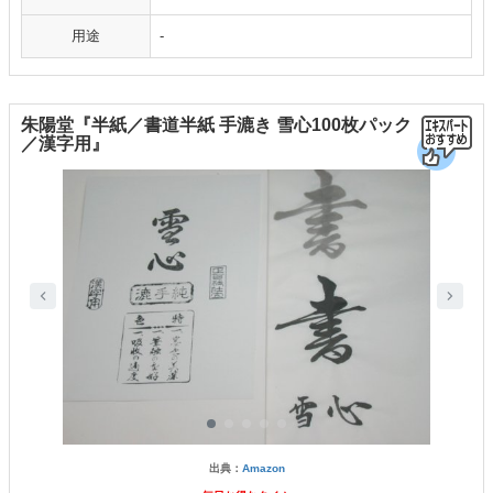
用途
-
朱陽堂『半紙／書道半紙 手漉き 雪心100枚パック
／漢字用』
出典：
Amazon