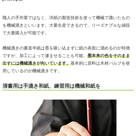
職人の手作業ではなく、洋紙の製造技術を使って機械で漉いたもの
を機械漉きといいます。大量生産できるので、リーズナブルな値段
で大量購入が可能です。
機械漉きの書道半紙は墨を吸い込まずに紙の表面に溜めるのが特徴
ですが、加工によって滲ませることも可能。
墨本来の色をそのまま
出すには機械漉きが向いています。
基本的に原料は木材パルプを使
用しているのが機械漉きです。
清書用は手漉き和紙、練習用は機械和紙を