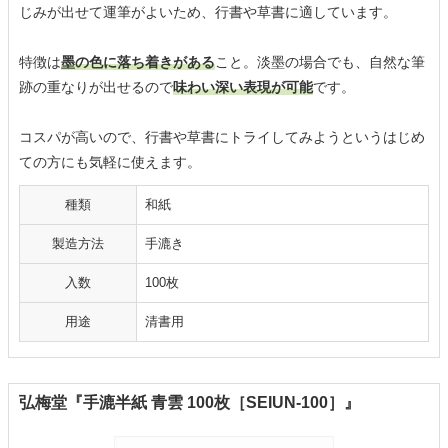
じみが出せて運筆がよいため、行書や草書に適しています。
特徴は
墨の色に落ち着きがある
こと。淡墨の場合でも、自然な筆
跡の重なりが出せるので
味わい深い表現が可能
です。
コスパが高いので、行書や草書にトライしてみようというはじめ
ての方にも気軽に使えます。
種類
和紙
製造方法
手漉き
入数
100枚
用途
清書用
弘梅堂『手漉半紙 青雲 100枚［SEIUN-100］』