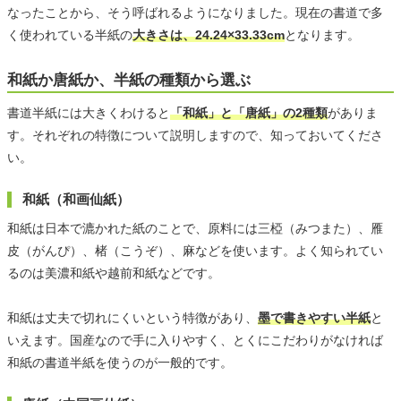
なったことから、そう呼ばれるようになりました。現在の書道で多
く使われている半紙の
大きさは、24.24×33.33cm
となります。
和紙か唐紙か、半紙の種類から選ぶ
書道半紙には大きくわけると
「和紙」と「唐紙」の2種類
がありま
す。それぞれの特徴について説明しますので、知っておいてくださ
い。
和紙（和画仙紙）
和紙は日本で漉かれた紙のことで、原料には三椏（みつまた）、雁
皮（がんぴ）、楮（こうぞ）、麻などを使います。よく知られてい
るのは美濃和紙や越前和紙などです。
和紙は丈夫で切れにくいという特徴があり、
墨で書きやすい半紙
と
いえます。国産なので手に入りやすく、とくにこだわりがなければ
和紙の書道半紙を使うのが一般的です。