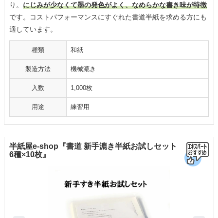
り。
にじみが少なくて墨の発色がよく、なめらかな書き味が特徴
です。コストパフォーマンスにすぐれた書道半紙を求める方にも
適しています。
種類
和紙
製造方法
機械漉き
入数
1,000枚
用途
練習用
半紙屋e-shop『書道 新手漉き半紙お試しセット
6種×10枚』