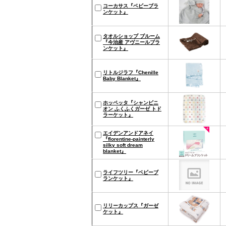
コーカサス『ベビーブラ
ンケット』
タオルショップ ブルーム
『今治産 アヴニールブラ
ンケット』
リトルジラフ『Chenille
Baby Blanket』
ホッペッタ『シャンピニ
オン ふくふくガーゼ トド
ラーケット』
エイデンアンドアネイ
『florentine-painterly
silky soft dream
blanket』
ライフツリー『ベビーブ
ランケット』
リリーカップス『ガーゼ
ケット』