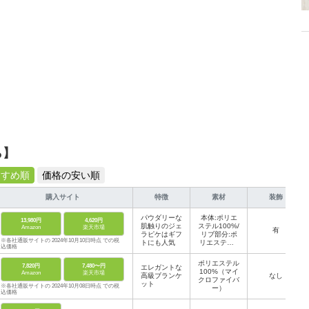
ら】
すすめ順
価格の安い順
購入サイト
特徴
素材
装飾
パウダリーな
本体:ポリエ
13,980円
4,620円
肌触りのジェ
ステル100%/
Amazon
楽天市場
有
ラピケはギフ
リブ部分:ポ
※各社通販サイトの 2024年10月10日時点 での税
トにも人気
リエステル9
込価格
9%、ポリウ
レタン1%/装
ポリエステル
7,820円
7,480〜円
エレガントな
飾部分:綿10
100%（マイ
Amazon
楽天市場
高級ブランケ
0%/(中わた)
なし
クロファイバ
ット
ポリエステル
※各社通販サイトの 2024年10月08日時点 での税
ー）
100%
込価格