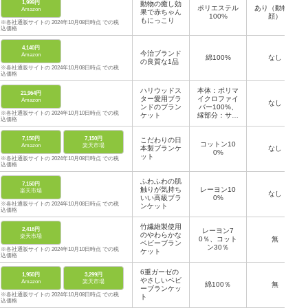
1,999円
動物の癒し効
ポリエステル
あり（動物の
Amazon
果で赤ちゃん
100%
顔）
もにっこり
※各社通販サイトの 2024年10月08日時点 での税
込価格
4,140円
今治ブランド
Amazon
綿100%
なし
の良質な1品
※各社通販サイトの 2024年10月08日時点 での税
込価格
ハリウッドス
本体：ポリマ
21,964円
ター愛用ブラ
イクロファイ
Amazon
なし
ンドのブラン
バー100%、
※各社通販サイトの 2024年10月10日時点 での税
ケット
縁部分：サテ
込価格
ン（レーヨン
57%・アセ
7,150円
7,150円
こだわりの日
テート4
コットン10
Amazon
楽天市場
本製ブランケ
3%）
なし
0%
ット
※各社通販サイトの 2024年10月08日時点 での税
込価格
ふわふわの肌
7,150円
触りが気持ち
レーヨン10
楽天市場
なし
いい高級ブラ
0%
※各社通販サイトの 2024年10月08日時点 での税
ンケット
込価格
竹繊維製使用
2,416円
レーヨン7
のやわらかな
楽天市場
0％、コット
無
ベビーブラン
ン30％
※各社通販サイトの 2024年10月10日時点 での税
ケット
込価格
6重ガーゼの
1,950円
3,299円
やさしいベビ
Amazon
楽天市場
綿100％
無
ーブランケッ
※各社通販サイトの 2024年10月08日時点 での税
ト
込価格