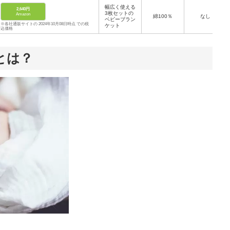
幅広く使える
2,640円
3枚セットの
Amazon
綿100％
なし
ベビーブラン
※各社通販サイトの 2024年10月08日時点 での税
ケット
込価格
とは？