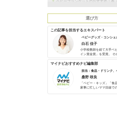
▼
ベビーブランケットのおすすめ｜春
選び方
この記事を担当するエキスパート
ベビーグッズ・コンシェ
白石 佳子
小学校教師を経て大手ベ
イン賞金賞」を受賞。 その後育児関連カタログ誌のバイヤー職などを経て、現在はベビーグッズ・コ
ンシェルジュとして延べ1
ゃんの事故を減らすため
マイナビおすすめナビ編集部
中。 新米パパママの育児を助けるオリジナルベビー服「バルーンオール」はキッズデザイン賞を受
担当：食品・ドリンク、
賞。 メディア歴：NHK
桑野 咲良
「ベビー・キッズ」「食
家事に忙しいママ目線で
ックスタイムを楽しむた
活が豊かになるものを紹