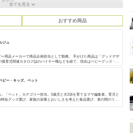
・夏向け
全てを見る
おすすめ商品
ルジュ
ビー用品メーカーで商品企画担当として勤務。 手がけた商品は「グッドデザ
500名のプレママやママに育児グッズ講座を実施。 ベビーグッズによる赤ち
に、そして不安を抱えながら育児しているママをサポートするために活動
ベビー・キッズ、ペット
 おはよう日本
品」「ペット」カテゴリー担当。3歳児と犬2頭を育てるママ編集者。育児と
の時短グッズ選び、家族の栄養とおいしさを考えた食品選び、束の間のリラ
めのスイーツ選びに自信あり。鋭い目線で商品を見極め、少しでも日々の生
介します。