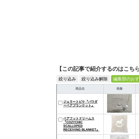
【この記事で紹介するのはこち
絞り込み
絞り込み解除
編集部のお
商品名
画像
ジェラートピケ『パウダ
ーベアブランケット』
ベアフットドリームス
『COZYCHIC
SCALLOPED
RECEIVING BLANKET』