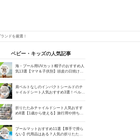
ブランドを厳選！
ベビー・キッズの人気記事
海・プール用UVカット帽子のおすすめ人
気13選【ママ＆子供別】頭皮の日焼け対
策に
肩ベルトなしのインパクトシールドのチ
ャイルドシート人気おすすめ3選！ベルト
を嫌がる＆抜け出す悩みも解消
折りたたみチャイルドシート人気おすす
め8選【1歳から使える】旅行用や持ち運
びに！
プールマットおすすめ11選【厚手で滑ら
ない】代用品はある？人気の折りたたみ
式も