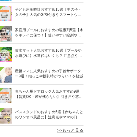
子ども用腕時計おすすめ15選【男の子・
女の子】人気のGPS付きやスマートウォ
ッチも
家庭用プールにおすすめの塩素剤5選【水
をキレイに保つ！】使いやすい錠剤やパ
ウダーなど
噴水マット人気おすすめ16選【プールや
水遊びに】水道代はいくら？ 注意点やデ
メリットも解説
産後ママに人気おすすめの手首サポータ
ー9選！抱っこや授乳時がつらい！を軽減
赤ちゃん用ドアロック人気おすすめ9選
【賃貸OK・跡が残らない】引き戸や窓対
策にも
0
バススタンドのおすすめ5選【赤ちゃんと
のワンオペ風呂に】注意点やママの口コ
ミも！
>>もっと見る