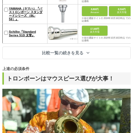
込価格
YAMAHA（ヤマハ）『バ
8,800円
8,316円
ストロンボーン スタンダ
Amazon
楽天市場
ードシリーズ （BL-
※各社通販サイトの 2024年10月16日時点 での税
58）』
込価格
17,160円
Schilke『Standard
楽天市場
Series 51D 太管』
※各社通販サイトの 2024年10月16日時点 での税
込価格
比較一覧の続きを見る
上達の必須条件
トロンボーンはマウスピース選びが大事！