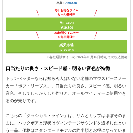
出典：
Amazon
毎日お得なタイム
セール開催中
Amazon
￥19,800
24時間タイムセー
ル毎日開催中
楽天市場
￥ 27,610
※各社通販サイトの 2024年10月16日時点 での税込価格
口当たりの良さ・スピード感・明るい音色が特徴
トランぺッターならば知らぬ人はいない老舗のマウスピースメー
カー「ボブ・リーブス」。口当たりの良さ、スピード感、明るい
音色、そしてしっかりした作りと、オールマイティーに使用でき
るのが売りです。
こちらの「クラシカル・ライン」は、リムとカップはほぼそのま
まに、バックボアと形状はヴィンテージサウンドを追求したとい
う一品。価格はスタンダードモデルの約半額とお得になっていま