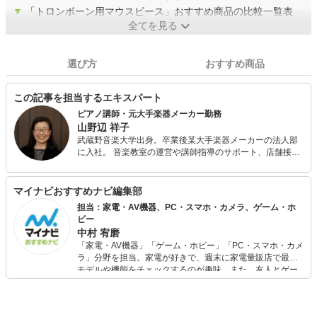
▼
「トロンボーン用マウスピース」おすすめ商品の比較一覧表
全てを見る
選び方
おすすめ商品
この記事を担当するエキスパート
ピアノ講師・元大手楽器メーカー勤務
山野辺 祥子
武蔵野音楽大学出身。卒業後某大手楽器メーカーの法人部
に入社。 音楽教室の運営や講師指導のサポート、店舗接
客、楽器セッティングなどを担当するイベントクルーとし
て全国を飛び回る。また、出版部に在勤中は楽譜校正、楽
譜情報誌編集の経験も。 現在はピアノ講師のかたわらフリ
マイナビおすすめナビ編集部
ーランスライター、校正者として活動中。プライベートで
担当：家電・AV機器、PC・スマホ・カメラ、ゲーム・ホ
は3児の母。
ビー
中村 宥磨
「家電・AV機器」「ゲーム・ホビー」「PC・スマホ・カメ
ラ」分野を担当。家電が好きで、週末に家電量販店で最新
モデルや機能をチェックするのが趣味。また、友人とゲー
ムを楽しみながら、新作タイトルやイベント情報もいち早
くキャッチ。記事を通して、生活の質を底上げしてくれる
スタイリッシュで使いやすい家電や、みんなで楽しめるゲ