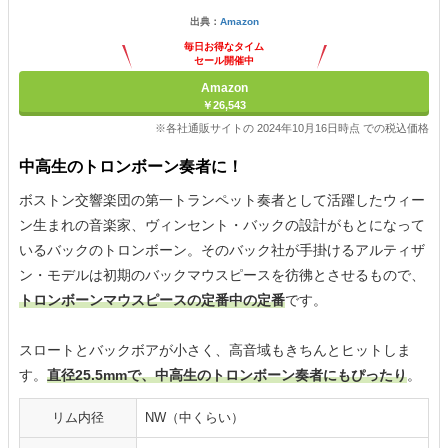
出典：
Amazon
毎日お得なタイム
セール開催中
Amazon
￥26,543
※各社通販サイトの 2024年10月16日時点 での税込価格
中高生のトロンボーン奏者に！
ボストン交響楽団の第一トランペット奏者として活躍したウィー
ン生まれの音楽家、ヴィンセント・バックの設計がもとになって
いるバックのトロンボーン。そのバック社が手掛けるアルティザ
ン・モデルは初期のバックマウスピースを彷彿とさせるもので、
トロンボーンマウスピースの定番中の定番
です。
スロートとバックボアが小さく、高音域もきちんとヒットしま
す。
直径25.5mmで、中高生のトロンボーン奏者にもぴったり
。
リム内径
NW（中くらい）