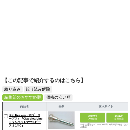
ームを発信していきます！
【この記事で紹介するのはこちら】
絞り込み
絞り込み解除
編集部のおすすめ順
価格の安い順
商品名
画像
購入サイト
Bob Reeves（ボブ・リ
19,800円
27,610円
ーブス）『ClassicalLine
Amazon
楽天市場
トランペットマウスピー
※各社通販サイトの 2024年10月16日時点 での税
ス 1 1/4C』
込価格