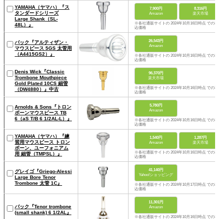
YAMAHA（ヤマハ）『ス
7,900円
8,316円
タンダードシリーズ
Amazon
楽天市場
Large Shank（SL-
※各社通販サイトの 2024年10月16日時点 での税
48L）』
込価格
26,543円
バック『アルティザン・
Amazon
マウスピース 5GS 太管用
（A4415GS2）』
※各社通販サイトの 2024年10月16日時点 での税
込価格
Denis Wick『Classic
96,370円
Trombone Mouthpiece
楽天市場
Gold Plated 10CS 細管
※各社通販サイトの 2024年10月16日時点 での税
（DW4880）』中古
込価格
5,780円
Arnolds & Sons『トロン
Amazon
ボーンマウスピース TB
6（aS T/B 6 1/2AL-L）』
※各社通販サイトの 2024年10月16日時点 での税
込価格
YAMAHA（ヤマハ）『練
1,540円
1,287円
習用マウスピース トロン
Amazon
楽天市場
ボーン、ユーフォニアム
※各社通販サイトの 2024年10月16日時点 での税
用 細管（TMPSL）』
込価格
41,140円
グレイゴ『Griego-Alessi
Yahoo!ショッピング
Large Bore Tenor
Trombone 太管 1C』
※各社通販サイトの 2024年10月17日時点 での税
込価格
11,301円
バック『Tenor trombone
Amazon
(small shank) 6 1/2AL』
※各社通販サイトの 2024年10月16日時点 での税