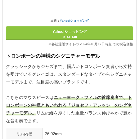
出典：
Yahoo!ショッピング
Yahoo!ショッピング
￥ 41,140
※各社通販サイトの 2024年10月17日時点 での税込価格
トロンボーンの神様のシグニチャーモデル
クラッシックからジャズまで、幅広いトロンボーン奏者から支持
を受けているグレイゴは、スタンダードなタイプからシグニチャ
ーモデルまで、注目度の高いブランドです。
こちらのマウスピースは
ニューヨーク・フィルの首席奏者で、ト
ロンボーンの神様ともいわれる「ジョセフ・アレッシ」のシグネ
チャーモデル。
リムの縦を厚くした重量バランス伸びやかで豊か
な音を奏でます。
リム内径
26.92mm