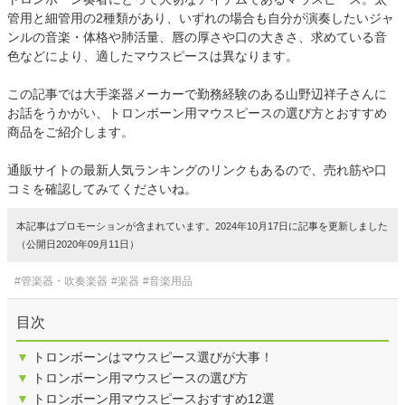
管用と細管用の2種類があり、いずれの場合も自分が演奏したいジャ
ンルの音楽・体格や肺活量、唇の厚さや口の大きさ、求めている音
色などにより、適したマウスピースは異なります。
この記事では大手楽器メーカーで勤務経験のある山野辺祥子さんに
お話をうかがい、トロンボーン用マウスピースの選び方とおすすめ
商品をご紹介します。
通販サイトの最新人気ランキングのリンクもあるので、売れ筋や口
コミを確認してみてくださいね。
本記事はプロモーションが含まれています。2024年10月17日に記事を更新しました
（公開日2020年09月11日）
#管楽器・吹奏楽器
#楽器
#音楽用品
目次
▼
トロンボーンはマウスピース選びが大事！
▼
トロンボーン用マウスピースの選び方
▼
トロンボーン用マウスピースおすすめ12選