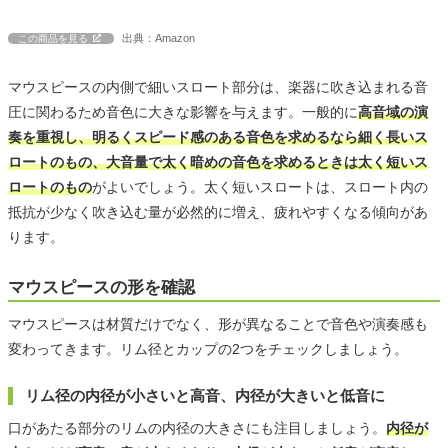
出典：Amazon
この商品を見る
マウスピースの内側で細いスロート部分は、楽器に吹き込まれる音
圧に関わるため音色に大きな影響を与えます。一般的に
高音域の演
奏を重視し、明るくスピード感のある音色を求めるなら細く長いス
ロートのもの、大音量で太く暗めの音色を求めるときは太く短いス
ロートのもの
がよいでしょう。太く短いスロートは、スロート内の
抵抗が少なく吹き込む量が必然的に増え、疲れやすくなる傾向があ
ります。
マウスピースの形を確認
マウスピースは材質だけでなく、形が異なることで音色や演奏感も
変わってきます。リム径とカップの2つをチェックしましょう。
リム径の内径が小さいと高音、内径が大きいと低音に
口があたる部分のリムの内径の大きさにも注目しましょう。
内径が