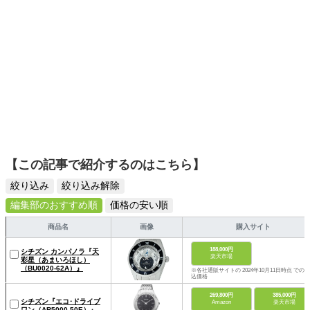
【この記事で紹介するのはこちら】
絞り込み
絞り込み解除
編集部のおすすめ順
価格の安い順
商品名
画像
購入サイト
188,000円
シチズン カンパノラ『天
楽天市場
彩星（あまいろほし）
（BU0020-62A）』
※各社通販サイトの 2024年10月11日時点 での税
込価格
269,800円
385,000円
シチズン『エコ･ドライブ
Amazon
楽天市場
ワン（AR5000-50E）』