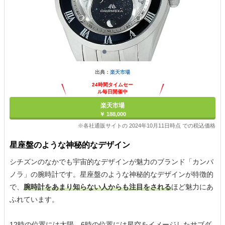
出典：
楽天市場
24時間タイムセー
ル毎日開催中
楽天市場
￥ 188,000
※各社通販サイトの 2024年10月11日時点 での税込価格
星座盤のような神秘的なデザイン
シチズンのなかでも宇宙的なデザインが魅力のブランド「カンパ
ノラ」の腕時計です。星座盤のような神秘的なデザインが特徴的
で、
腕時計をあまり知らない人からも注目をされる
ほど魅力にあ
ふれています。
12時の位置には太陽、6時の位置には星空をイメージしたサブダ