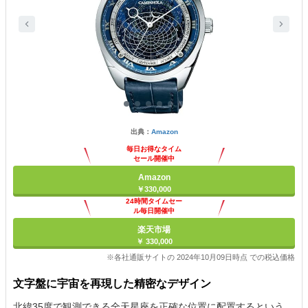
出典：
Amazon
毎日お得なタイム
セール開催中
Amazon
￥330,000
24時間タイムセー
ル毎日開催中
楽天市場
￥ 330,000
※各社通販サイトの 2024年10月09日時点 での税込価格
文字盤に宇宙を再現した精密なデザイン
北緯35度で観測できる全天星座を正確な位置に配置するという、