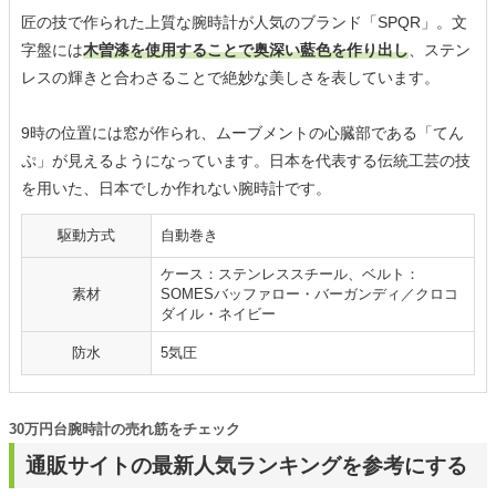
匠の技で作られた上質な腕時計が人気のブランド「SPQR」。文
字盤には
木曽漆を使用することで奥深い藍色を作り出し
、ステン
レスの輝きと合わさることで絶妙な美しさを表しています。
9時の位置には窓が作られ、ムーブメントの心臓部である「てん
ぷ」が見えるようになっています。日本を代表する伝統工芸の技
を用いた、日本でしか作れない腕時計です。
駆動方式
自動巻き
ケース：ステンレススチール、ベルト：
素材
SOMESバッファロー・バーガンディ／クロコ
ダイル・ネイビー
防水
5気圧
30万円台腕時計の売れ筋をチェック
通販サイトの最新人気ランキングを参考にする