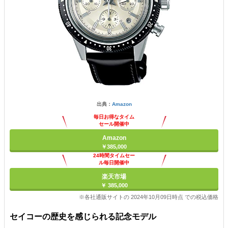
出典：
Amazon
毎日お得なタイム
セール開催中
Amazon
￥385,000
24時間タイムセー
ル毎日開催中
楽天市場
￥ 385,000
※各社通販サイトの 2024年10月09日時点 での税込価格
セイコーの歴史を感じられる記念モデル