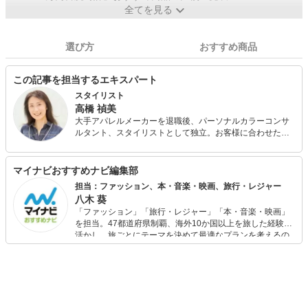
全てを見る
選び方
おすすめ商品
この記事を担当するエキスパート
スタイリスト
高橋 禎美
大手アパレルメーカーを退職後、パーソナルカラーコンサ
ルタント、スタイリストとして独立。お客様に合わせたバ
ランスの取り方やファッションを楽しむコツを分かりやす
くアドバイス。パーソナルカラー診断も会社員時代から仕
事の中で関わっており実績と定評がある。 また、FPとして
マイナビおすすめナビ編集部
も活動しており、個人FP相談や投資初心者の女性に向けた
担当：ファッション、本・音楽・映画、旅行・レジャー
「はじめての投資セミナー」を開催中。お金とファッショ
八木 葵
ンに興味のある女性に支持されている。
「ファッション」「旅行・レジャー」「本・音楽・映画」
を担当。47都道府県制覇、海外10か国以上を旅した経験を
活かし、旅ごとにテーマを決めて最適なプランを考えるの
が得意。また、アパレルショップでの販売経験もあり。誰
でも手軽に楽しめるプチプラとトレンドを取り入れたコー
ディネートを提案します。本や映画から受けたインスピレ
ーションを日常や仕事に活かすことを大切にし、記事では
そんな視点から選んだおすすめ作品やアイテムを紹介しま
す。