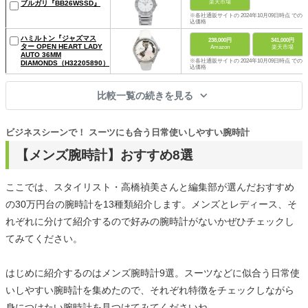
楽天市場
ブルガリ『BB26WSSD』
※各社通販サイトの 2024年10月09日時点 での税
込価格
ハミルトン『ジャズマス
238,000円
341,000円
ター OPEN HEART LADY
Amazon
楽天市場
AUTO 36MM
※各社通販サイトの 2024年10月09日時点 での税
DIAMONDS（H32205890）』
込価格
比較一覧の続きを見る
ビジネスシーンで！ スーツにも合う日常使いしやすい腕時計
【メンズ腕時計】おすすめ8選
ここでは、スタイリスト・高橋禎美さんと編集部が選んだおすすめ
の30万円台の腕時計を13種類紹介します。メンズとレディース、そ
れぞれに分けて紹介するので好みの腕時計がないかぜひチェックし
てみてください。
はじめに紹介するのはメンズ腕時計9選。スーツなどに似合う日常使
いしやすい腕時計を集めたので、それぞれ特徴をチェックしながら
身につけたい腕時計を見つけてみてくださいね。