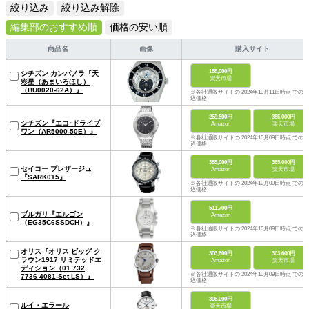
絞り込み
絞り込み解除
編集部のおすすめ順
価格の安い順
商品名
画像
購入サイト
188,000円
シチズン カンパノラ『天
楽天市場
彩星（あまいろほし）
（BU0020-62A）』
※各社通販サイトの 2024年10月11日時点 での税
込価格
269,800円
385,000円
シチズン『エコ･ドライブ
Amazon
楽天市場
ワン（AR5000-50E）』
※各社通販サイトの 2024年10月09日時点 での税
込価格
385,000円
385,000円
セイコー プレザージュ
Amazon
楽天市場
『SARK015』
※各社通販サイトの 2024年10月09日時点 での税
込価格
511,700円
ブルガリ『エルゴン
Amazon
（EG35C6SSDCH）』
※各社通販サイトの 2024年10月09日時点 での税
込価格
オリス『オリス ビッグ ク
303,600円
303,600円
ラウン1917 リミテッドエ
Amazon
楽天市場
ディション（01 732
※各社通販サイトの 2024年10月09日時点 での税
7736 4081-Set LS）』
込価格
308,000円
ルイ・エラール
楽天市場