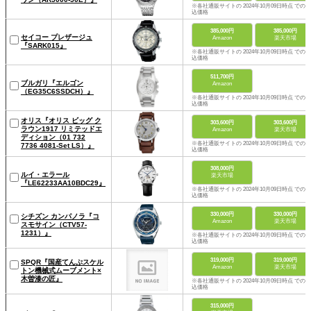
※各社通販サイトの 2024年10月09日時点 での税
込価格
385,000円
385,000円
セイコー プレザージュ
Amazon
楽天市場
『SARK015』
※各社通販サイトの 2024年10月09日時点 での税
込価格
511,700円
ブルガリ『エルゴン
Amazon
（EG35C6SSDCH）』
※各社通販サイトの 2024年10月09日時点 での税
込価格
オリス『オリス ビッグ ク
303,600円
303,600円
ラウン1917 リミテッドエ
Amazon
楽天市場
ディション（01 732
※各社通販サイトの 2024年10月09日時点 での税
7736 4081-Set LS）』
込価格
308,000円
ルイ・エラール
楽天市場
『LE62233AA10BDC29』
※各社通販サイトの 2024年10月09日時点 での税
込価格
330,000円
330,000円
シチズン カンパノラ『コ
Amazon
楽天市場
スモサイン（CTV57-
1231）』
※各社通販サイトの 2024年10月09日時点 での税
込価格
319,000円
319,000円
SPQR『国産てんぷスケル
Amazon
楽天市場
トン機械式ムーブメント×
木曽漆の匠』
※各社通販サイトの 2024年10月09日時点 での税
込価格
315,000円