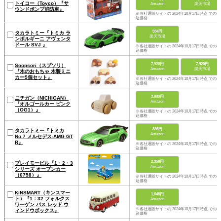
トイコー（Toyco）『サ
Amazon
楽天市場
ウンドポンプ消防車』
※各社通販サイトの 2024年10月17日時点 での税
込価格
534円
タカラトミー『トミカ ラ
楽天市場
ンボルギーニ アヴェンタ
ドール SVJ 』
※各社通販サイトの 2024年10月17日時点 での税
込価格
7,920円
7,920円
Soopsori（スプソリ）
Amazon
楽天市場
『木のおもちゃ 木製ミニ
カー5個セット』
※各社通販サイトの 2024年10月17日時点 での税
込価格
3,980円
ニチガン（NICHIGAN）
Amazon
『オルゴールカー ピンク
（OG1）』
※各社通販サイトの 2024年10月17日時点 での税
込価格
336円
タカラトミー『トミカ
Amazon
No.7 メルセデス-AMG GT
R』
※各社通販サイトの 2024年10月17日時点 での税
込価格
2,359円
プレイモービル『1・2・3
Amazon
シリーズ オープンカー
（6758）』
※各社通販サイトの 2024年10月17日時点 での税
込価格
KiNSMART（キンスマー
1,045円
ト）『1：32 フォルクス
Amazon
ワーゲン バス レッド ウ
※各社通販サイトの 2024年10月17日時点 での税
ィンドウボックス』
込価格