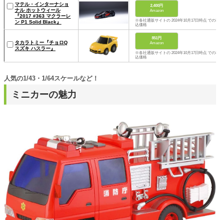
マテル・インターナショ
2,400円
ナル ホットウィール
Amazon
『2017 #363 マクラーレ
※各社通販サイトの 2024年10月17日時点 での税
ン P1 Solid Black』
込価格
851円
タカラトミー『チョロQ
Amazon
スズキ ハスラー』
※各社通販サイトの 2024年10月17日時点 での税
込価格
人気の1/43・1/64スケールなど！
ミニカーの魅力