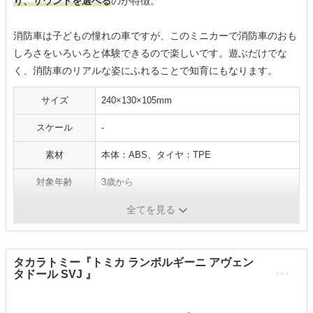
り、サウンドを選べる
のが特徴。
消防車は子どもの憧れの車ですが、このミニカーで消防車のおも
しろさをいろいろと体験できるので楽しいです。遊ぶだけでな
く、消防車のリアルな姿にふれることで知育にもなります。
サイズ
240×130×105mm
スケール
-
素材
本体：ABS、タイヤ：TPE
対象年齢
3歳から
乾電池
〇（単3電池×2）
全てを見る
タカラトミー『トミカ ランボルギーニ アヴェン
タドール SVJ 』