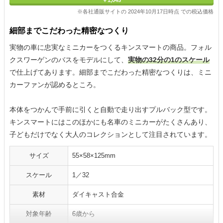
￥1,045
※各社通販サイトの 2024年10月17日時点 での税込価格
細部までこだわった精密なつくり
実物の車に忠実なミニカーをつくるキンスマートの商品。フォル
クスワーゲンのバスをモデルにして、
実物の32分の1のスケール
で仕上げてあります。細部までこだわった精密なつくりは、ミニ
カーファンが認めるところ。
本体をつかんで手前に引くと自動で走り出すプルバック型です。
キンスマートにはこのほかにも名車のミニカーがたくさんあり、
子どもだけでなく大人のコレクションとして注目されています。
サイズ
55×58×125mm
スケール
1／32
素材
ダイキャスト合金
対象年齢
6歳から