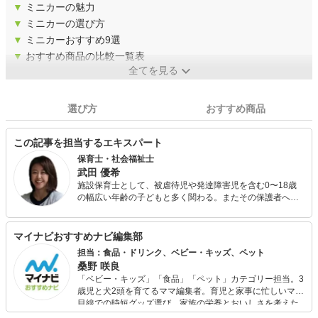
▼
ミニカーの魅力
▼
ミニカーの選び方
▼
ミニカーおすすめ9選
▼
おすすめ商品の比較一覧表
全てを見る
選び方
おすすめ商品
この記事を担当するエキスパート
保育士・社会福祉士
武田 優希
施設保育士として、被虐待児や発達障害児を含む0〜18歳
の幅広い年齢の子どもと多く関わる。またその保護者へ、
育児相談だけではない実践的な養育支援を含む生活基盤確
立のためのあらゆる支援を行い、後に社会福祉士を取得。
全国転勤族で、帯同に伴う転職で企業主導型保育園や小規
マイナビおすすめナビ編集部
模保育園での勤務経験もあり。 保育士人材紹介会社のコラ
担当：食品・ドリンク、ベビー・キッズ、ペット
ムを執筆担当中。 また転勤族の妻向けのブログを運営し、
桑野 咲良
育児情報を中心に赴任地の様子を発信している。三児の
「ベビー・キッズ」「食品」「ペット」カテゴリー担当。3
母。
歳児と犬2頭を育てるママ編集者。育児と家事に忙しいママ
目線での時短グッズ選び、家族の栄養とおいしさを考えた
食品選び、束の間のリラックスタイムを楽しむためのスイ