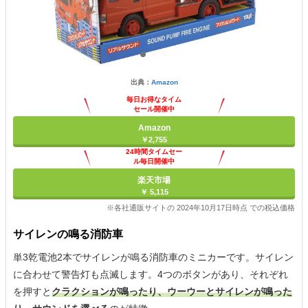
出典：
Amazon
毎日お得なタイム
セール開催中
Amazon
￥2,755
24時間タイムセー
ル毎日開催中
楽天市場
￥ 5,115
※各社通販サイトの 2024年10月17日時点 での税込価格
サイレンの鳴る消防車
単3乾電池2本でサイレンが鳴る消防車のミニカーです。サイレン
に合わせて警告灯も点滅します。4つのボタンがあり、それぞれ
を押すと
クラクションが鳴ったり、ウーウーとサイレンが鳴った