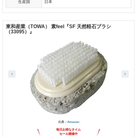
生産国
日本
東和産業（TOWA） 素feel『SF 天然軽石ブラシ
（33095）』
出典：
Amazon
毎日お得なタイム
セール開催中