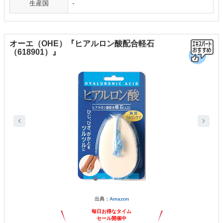
生産国
-
オーエ（OHE）『ヒアルロン酸配合軽石
（618901）』
出典：
Amazon
毎日お得なタイム
セール開催中