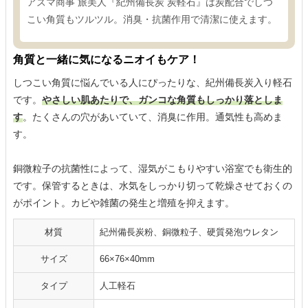
アズマ商事 旅美人『紀州備長炭 炭軽石』は炭配合でしつ
こい角質もツルツル。消臭・抗菌作用で清潔に使えます。
角質と一緒に気になるニオイもケア！
しつこい角質に悩んでいる人にぴったりな、紀州備長炭入り軽石
です。
やさしい肌あたりで、ガンコな角質もしっかり落としま
す
。たくさんの穴があいていて、消臭に作用。通気性も高めま
す。
銅微粒子の抗菌性によって、湿気がこもりやすい浴室でも衛生的
です。保管するときは、水気をしっかり切って乾燥させておくの
がポイント。カビや雑菌の発生と増殖を抑えます。
材質
紀州備長炭粉、銅微粒子、硬質発泡ウレタン
サイズ
66×76×40mm
タイプ
人工軽石