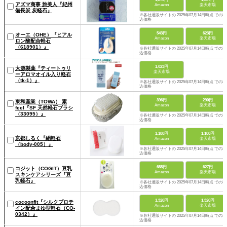
アズマ商事 旅美人『紀州
Amazon
楽天市場
備長炭 炭軽石』
※各社通販サイトの 2025年07月14日時点 での税
込価格
543円
623円
オーエ（OHE）『ヒアル
Amazon
楽天市場
ロン酸配合軽石
（618901）』
※各社通販サイトの 2025年07月14日時点 での税
込価格
1,023円
大源製薬『ティートゥリ
楽天市場
ーアロマオイル入り軽石
（tk-1）』
※各社通販サイトの 2025年07月14日時点 での税
込価格
396円
290円
東和産業（TOWA） 素
Amazon
楽天市場
feel『SF 天然軽石ブラシ
（33095）』
※各社通販サイトの 2025年07月14日時点 での税
込価格
1,188円
1,188円
京都しるく『絹軽石
Amazon
楽天市場
（body-005）』
※各社通販サイトの 2025年07月14日時点 での税
込価格
658円
627円
コジット（COGIT）豆乳
Amazon
楽天市場
スキンケアシリーズ『豆
乳軽石』
※各社通販サイトの 2025年07月14日時点 での税
込価格
1,320円
1,320円
cocoonfit『シルクプロテ
Amazon
楽天市場
イン配合まゆ型軽石（CO-
0342）』
※各社通販サイトの 2025年07月14日時点 での税
込価格