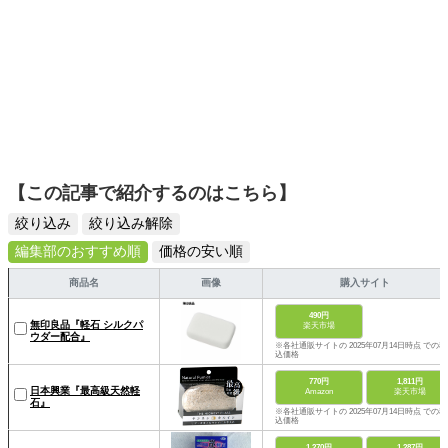
【この記事で紹介するのはこちら】
絞り込み
絞り込み解除
編集部のおすすめ順
価格の安い順
商品名
画像
購入サイト
490円
無印良品『軽石 シルクパ
楽天市場
ウダー配合』
※各社通販サイトの 2025年07月14日時点 での税
込価格
770円
1,811円
日本興業『最高級天然軽
Amazon
楽天市場
石』
※各社通販サイトの 2025年07月14日時点 での税
込価格
1,270円
1,287円