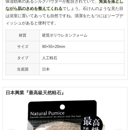
保湿効果のあるシルクパウダーが配合されていて、
角質を落とし
ながら肌のきめを整えてくれる
でしょう。石けんのような見た目
は浴室に置いてあっても自然ですね。清潔をたもつにはソープデ
ィッシュがあると便利です。
材質
硬質ポリウレタンフォーム
サイズ
90×55×20mm
タイプ
人工軽石
生産国
日本
日本興業『最高級天然軽石』