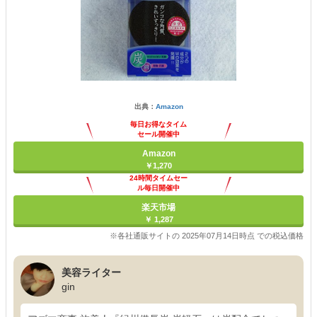
出典：
Amazon
毎日お得なタイム
セール開催中
Amazon
￥1,270
24時間タイムセー
ル毎日開催中
楽天市場
￥ 1,287
※各社通販サイトの 2025年07月14日時点 での税込価格
美容ライター
gin