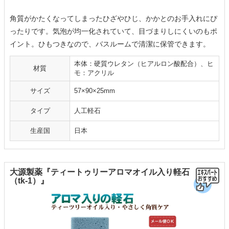
角質がかたくなってしまったひざやひじ、かかとのお手入れにぴ
ったりです。気泡が均一化されていて、目づまりしにくいのもポ
イント。ひもつきなので、バスルームで清潔に保管できます。
本体：硬質ウレタン（ヒアルロン酸配合）、ヒ
材質
モ：アクリル
サイズ
57×90×25mm
タイプ
人工軽石
生産国
日本
大源製薬『ティートゥリーアロマオイル入り軽石
（tk-1）』