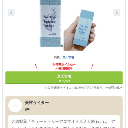
出典：
楽天市場
24時間タイムセー
ル毎日開催中
楽天市場
￥ 1,023
※各社通販サイトの 2025年07月14日時点 での税込価格
美容ライター
gin
大源製薬『ティートゥリーアロマオイル入り軽石』は、ア