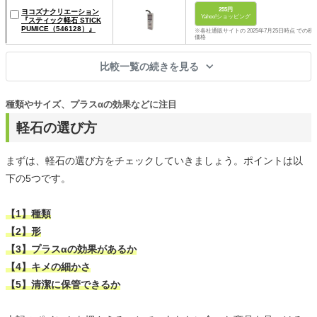
255円
ヨコズナクリエーション
Yahoo!ショッピング
『スティック軽石 STICK
PUMICE（546128）』
※各社通販サイトの 2025年7月25日時点 での税
価格
比較一覧の続きを見る
種類やサイズ、プラスαの効果などに注目
軽石の選び方
まずは、軽石の選び方をチェックしていきましょう。ポイントは以
下の5つです。
【1】種類
【2】形
【3】プラスαの効果があるか
【4】キメの細かさ
【5】清潔に保管できるか