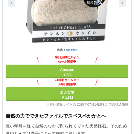
出典：
Amazon
毎日お得なタイム
セール開催中
Amazon
￥770
24時間タイムセー
ル毎日開催中
楽天市場
￥ 1,811
※各社通販サイトの 2025年07月14日時点 での税込価格
自然の力でできたファイルでスベスベかかとへ
長い年月を経て自然のなかで削られてできた天然軽石。そのため
形やサイズは商品によって微妙に違います。