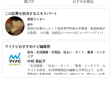
選び方
おすすめ商品
この記事を担当するエキスパート
美容ライター
gin
美容の仕事がしたくて美容専門学校を卒業後、美容師免許
を取得。 その後、化粧品メーカーのビューティーアドバイ
ザーとして長年勤務し、 チーフコスメティシャン・結婚・
子育てを経て、現在は美容ライターへ転身。 美容系メディ
アをはじめさまざまなジャンルで執筆活動中。 今までの経
マイナビおすすめナビ編集部
験と年齢を重ねたなりの熟練されたアドバイスが魅力。
担当：生活雑貨・日用品、住まい・ＤＩＹ、家具・インテ
リア
中村 亜紀子
「生活雑貨」「住まい・ＤＩＹ」「家具・インテリア」カ
テゴリを担当。生活情報雑誌の編集を15年以上で、お宅訪
問取材も多数経験。DIY歴は7～8年ほどで、壁のペンキ塗
りや壁紙チェンジなどもチャレンジ済み。初心者でもモノ
選びがしやすい記事をお届けします！