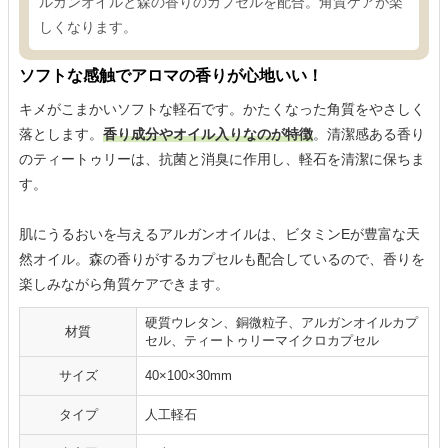
ルガンオイルと森の香りのカプセルを配合。角質ケアが楽
しくなります。
ソフトな感触でアロマの香りが心地いい！
キメがこまかいソフトな軽石です。かたくなった角質をやさしく
落とします。
香り成分やオイル入りなのが特徴
。清潔感ある香り
のティートゥリーは、抗菌と消臭に作用し、軽石を清潔に保ちま
す。
肌にうるおいを与えるアルガンオイルは、ビタミンEが豊富な天
然オイル。森の香りがするカプセルも配合しているので、香りを
楽しみながら角質ケアできます。
硬質ウレタン、銅微粒子、アルガンオイルカプ
材質
セル、ティートゥリーマイクロカプセル
サイズ
40×100×30mm
タイプ
人工軽石