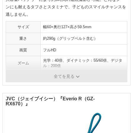
ンにも耐えるタフさとスタミナで、子どものスマイルチャンスを
逃しません。
サイズ
幅60×奥行127×高さ59.5mm
重さ
約290g（グリップベルト含む）
画質
フルHD
光学：40倍、ダイナミック：55/60倍、デジタ
ズーム
ル：200倍
連続撮影時間
約5時間10分
全てを見る
JVC（ジェイブイシー）『Everio R（GZ-
RX670）』