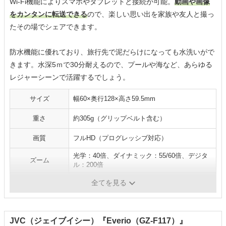
Wi-Fi機能によりスマホやタブレットと接続が可能。
動画や画像
をカンタンに転送できる
ので、楽しい思い出を家族や友人と撮っ
たその場でシェアできます。
防水機能に優れており、旅行先で泥だらけになっても水洗いがで
きます。水深5ｍで30分耐えるので、プールや海など、あらゆる
レジャーシーンで活躍するでしょう。
サイズ
幅60×奥行128×高さ59.5mm
重さ
約305g（グリップベルト含む）
画質
フルHD（プログレッシブ対応）
光学：40倍、ダイナミック：55/60倍、デジタ
ズーム
ル：200倍
連続撮影時間
約4時間20分
全てを見る
JVC（ジェイブイシー）『Everio（GZ-F117）』