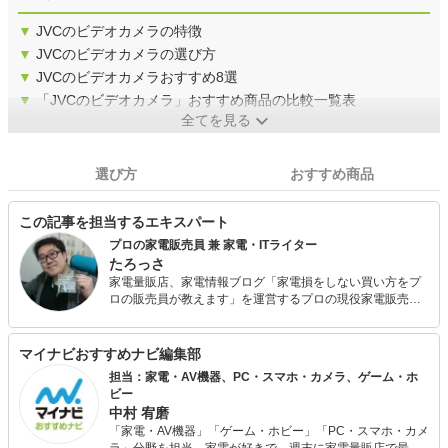
▼
JVCのビデオカメラの特徴
▼
JVCのビデオカメラの選び方
▼
JVCのビデオカメラおすすめ8選
▼
「JVCのビデオカメラ」おすすめ商品の比較一覧表
全てを見る
選び方
おすすめ商品
この記事を担当するエキスパート
プロの家電販売員 兼 家電・ITライター
たろっさ
家電量販店、家電情報ブログ「家電損をしない買い方をプ
ロの販売員が教えます」を運営するプロの現役家電販売
員。 学生時代から家電に対する並々ならぬ興味を持ち、ア
ルバイトを経てそのまま家電量販店の道へと進んで15年
弱。 個人で年間2億円を売り上げ、数々の法人内コンテス
マイナビおすすめナビ編集部
ト等で表彰された経験を持っています。 家電アドバイザー
担当：家電・AV機器、PC・スマホ・カメラ、ゲーム・ホ
の資格を有し、家電と名の付く物全てに精通しています。
ビー
家電で分からないことはありません。 現在は家電ライター
中村 宥磨
の業務も通して「全ての人が平等に良い家電に巡り会える
「家電・AV機器」「ゲーム・ホビー」「PC・スマホ・カメ
機会の提供」に尽力しています。