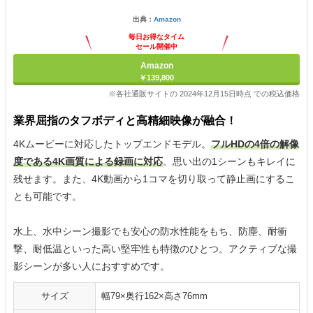
出典：
Amazon
毎日お得なタイム
セール開催中
Amazon
￥139,800
※各社通販サイトの 2024年12月15日時点 での税込価格
業界屈指のタフボディと高精細映像が融合！
4Kムービーに対応したトップエンドモデル。
フルHDの4倍の解像
度である4K画質による録画に対応
。思い出の1シーンもキレイに
残せます。また、4K動画から1コマを切り取って静止画にするこ
とも可能です。
水上、水中シーン撮影でも安心の防水性能をもち、防塵、耐衝
撃、耐低温といった高い堅牢性も特徴のひとつ。アクティブな撮
影シーンが多い人におすすめです。
サイズ
幅79×奥行162×高さ76mm