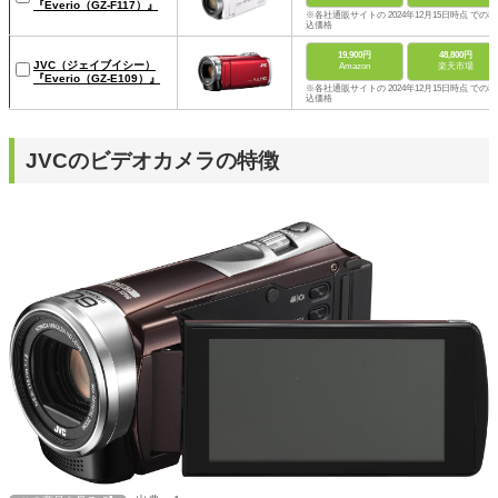
『Everio（GZ-F117）』
※各社通販サイトの 2024年12月15日時点 での税
込価格
19,900円
48,800円
JVC（ジェイブイシー）
Amazon
楽天市場
『Everio（GZ-E109）』
※各社通販サイトの 2024年12月15日時点 での税
込価格
JVCのビデオカメラの特徴