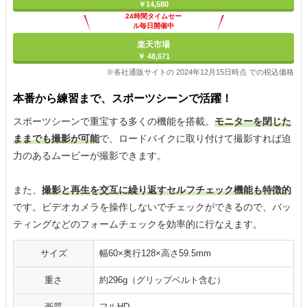
￥14,580
24時間タイムセー
ル毎日開催中
楽天市場
￥ 48,671
※各社通販サイトの 2024年12月15日時点 での税込価格
本番から練習まで、スポーツシーンで活躍！
スポーツシーンで重宝する多くの機能を搭載。
モニターを閉じた
ままでも撮影が可能
で、ロードバイクに取り付けて撮影すれば迫
力のあるムービーが撮影できます。
また、
撮影と再生を交互に繰り返すセルフチェック機能も特徴的
です。ビデオカメラを操作しないでチェックができるので、バッ
ティングなどのフォームチェックを効率的に行なえます。
サイズ
幅60×奥行128×高さ59.5mm
重さ
約296g（グリップベルト含む）
画質
フルHD