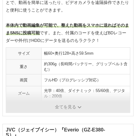
とで、動画を簡単に送ったり、ビデオカメラを遠隔操作できたり
と便利に使うことができます。
本体内で動画編集が可能で、整えた動画をスマホに送ればそのま
まSNSに投稿可能
です。また、付属のコードを使えばBDレコー
ダーや外付けHDDにデータを送るのもラクラク！
サイズ
幅60×奥行128×高さ59.5mm
約306g（長時間バッテリー、グリップベルト含
重さ
む）
画質
フルHD（プログレッシブ対応）
光学：40倍、ダイナミック：55/60倍、デジタ
ズーム
ル：200倍
連続撮影時間
約4時間20分
全てを見る
JVC（ジェイブイシー）『Everio（GZ-E380-
S）』