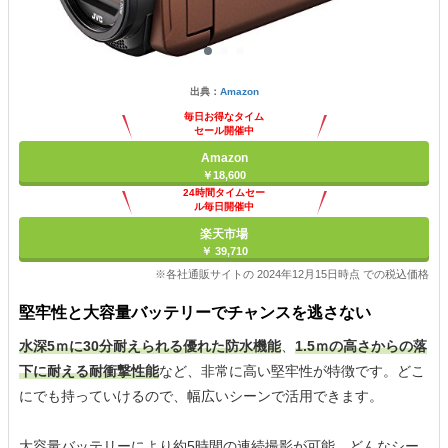
出典：
Amazon
毎日お得なタイム
セール開催中
Amazon
￥18,600
24時間タイムセー
ル毎日開催中
楽天市場
￥ 39,710
※各社通販サイトの 2024年12月15日時点 での税込価格
堅牢性と大容量バッテリーでチャンスを逃さない
水深5ｍに30分耐えられる優れた防水機能
、
1.5ｍの高さからの落
下に耐える耐衝撃性能
など、非常に高い堅牢性が特徴です。どこ
にでも持っていけるので、幅広いシーンで活用できます。
大容量バッテリーにより約5時間の連続撮影が可能。どんなシー