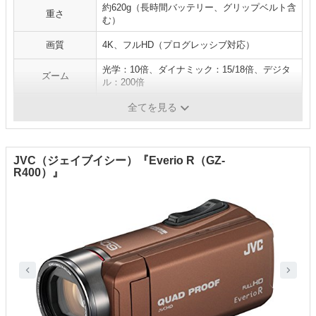
約620g（長時間バッテリー、グリップベルト含
重さ
む）
画質
4K、フルHD（プログレッシブ対応）
光学：10倍、ダイナミック：15/18倍、デジタ
ズーム
ル：200倍
連続撮影時間
4K：約4時間20分、HD：約5時間20分
全てを見る
JVC（ジェイブイシー）『Everio R（GZ-
R400）』