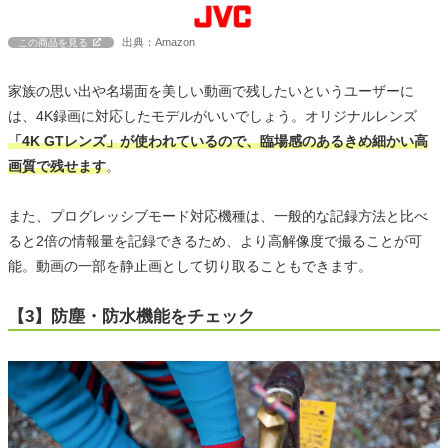
出典：Amazon
この商品を見る
家族の思い出や名場面を美しい動画で残したいというユーザーに
は、4K録画に対応したモデルがいいでしょう。オリジナルレンズ
「4K GTレンズ」が使われているので、臨場感のあるきめ細かい高
画質で残せます
。
また、プログレッシブモード対応機種は、一般的な記録方法と比べ
ると2倍の情報量を記録できるため、より高解像度で撮ることが可
能。動画の一部を静止画として切り取ることもできます。
【3】防塵・防水機能をチェック