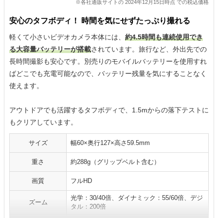
※各社通販サイトの 2024年12月15日時点 での税込価格
安心のタフボディ！ 時間を気にせずたっぷり撮れる
軽くて小さいビデオカメラ本体には、
約4.5時間も連続使用でき
る大容量バッテリーが搭載
されています。旅行など、外出先での
長時間撮影も安心です。別売りのモバイルバッテリーを使用すれ
ばどこでも充電可能なので、バッテリー残量を気にすることなく
使えます。
アウトドアでも活躍するタフボディで、1.5mからの落下テストに
もクリアしています。
サイズ
幅60×奥行127×高さ59.5mm
重さ
約288g（グリップベルト含む）
画質
フルHD
光学：30/40倍、ダイナミック：55/60倍、デジ
ズーム
タル：200倍