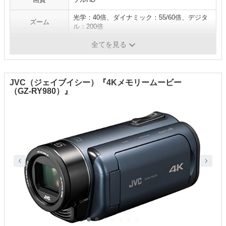
光学：40倍、ダイナミック：55/60倍、デジタ
ズーム
ル：200倍
連続撮影時間
約4時間40分
全てを見る
JVC（ジェイブイシー）『4Kメモリームービー
（GZ-RY980）』