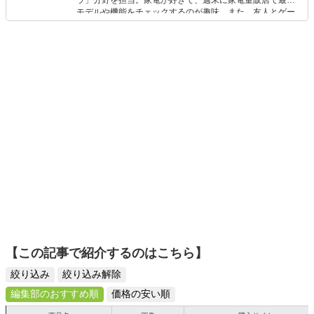
ラ」分野を担当。家電が好きで、週末に家電量販店で最新
モデルや機能をチェックするのが趣味。また、友人とゲー
ムを楽しみながら、新作タイトルやイベント情報もいち早
くキャッチ。記事を通して、生活の質を底上げしてくれる
スタイリッシュで使いやすい家電や、みんなで楽しめるゲ
ームを発信していきます！
【この記事で紹介するのはこちら】
絞り込み
絞り込み解除
編集部のおすすめ順
価格の安い順