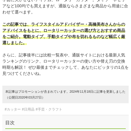
アなど100均でも買えますが、通販ならさまざまな商品から用途に合
わせて選べます。
この記事では、ライフスタイルアドバイザー・高橋美布さんからの
アドバイスをもとに、ロータリーカッターの選び方とおすすめ商品
をご紹介。電動タイプ、手動タイプや布を切れるものなど幅広く厳
選しました。
さらに、記事後半には比較一覧表や、通販サイトにおける最新人気
ランキングのリンク、ロータリーカッターの使い方や替え刃の交換
時期も解説！ ぜひ最後までチェックして、あなたにピッタリの1点を
見つけてくださいね。
本記事はプロモーションが含まれています。2024年11月18日に記事を更新しました
（公開日2020年03月27日）
#カッター
#日用品
#手芸・クラフト
目次