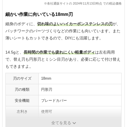
※各社通販サイトの 2024年11月13日時点 での税込価格
細かい作業に向いている18mm刃
細身のボディに、
切れ味のよいハイカーボンステンレスの刃
が、
パッチワークのパーツづくりなどの作業にも向いています。また
薄いシートもカットできるので、DIYにも活躍します。
14.5gと、
長時間の作業でも疲れにくい軽量ボディ
は左右両用
で、替え刃も円形刃とミシン目刃があり、必要に応じて付け替え
もできますよ。
刃のサイズ
18mm
刃の種類
円形刃
安全機能
ブレードカバー
左利き
使用可
刃の仕様
替刃式
全てを見る