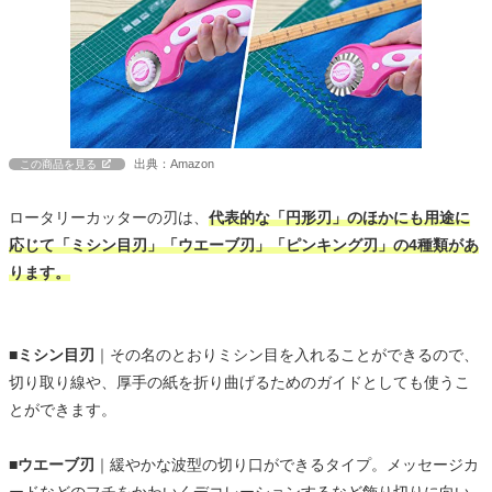
出典：Amazon
この商品を見る
ロータリーカッターの刃は、
代表的な「円形刃」のほかにも用途に
応じて「ミシン目刃」「ウエーブ刃」「ピンキング刃」の4種類があ
ります。
■ミシン目刃
｜その名のとおりミシン目を入れることができるので、
切り取り線や、厚手の紙を折り曲げるためのガイドとしても使うこ
とができます。
■ウエーブ刃
｜緩やかな波型の切り口ができるタイプ。メッセージカ