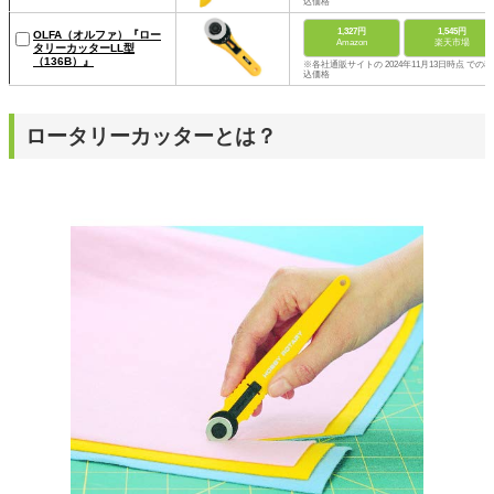
込価格
1,327円
1,545円
OLFA（オルファ）『ロー
Amazon
楽天市場
タリーカッターLL型
（136B）』
※各社通販サイトの 2024年11月13日時点 での税
込価格
ロータリーカッターとは？