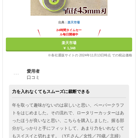
出典：
楽天市場
24時間タイムセー
ル毎日開催中
楽天市場
￥ 1,348
※各社通販サイトの 2024年11月13日時点 での税込価格
愛用者
口コミ
力を入れなくてもスムーズに裁断できる
年を取って趣味がないのは寂しいと思い、ペーパークラフ
トをはじめました。その流れで、ロータリーカッターはあ
ったほうが良いなと思い、こちらを購入しました。握る部
分がしっかりと手にフィットして、あまり力をいれなくて
もスイスイと切れます。（Y.F.さん／女性／70歳／主婦）